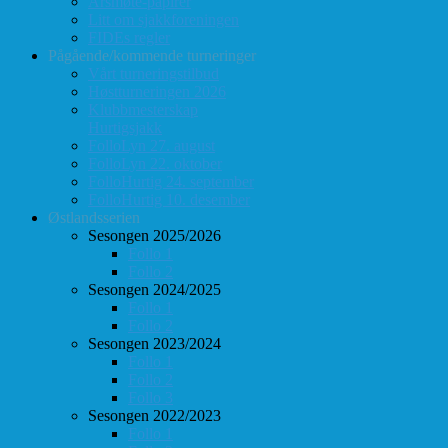
Årsmøte-papirer
Litt om sjakkforeningen
FIDEs regler
Pågående/kommende turneringer
Vårt turneringstilbud
Høstturneringen 2026
Klubbmesterskap
Hurtigsjakk
FolloLyn 27. august
FolloLyn 22. oktober
FolloHurtig 24. september
FolloHurtig 10. desember
Østlandsserien
Sesongen 2025/2026
Follo 1
Follo 2
Sesongen 2024/2025
Follo 1
Follo 2
Sesongen 2023/2024
Follo 1
Follo 2
Follo 3
Sesongen 2022/2023
Follo 1