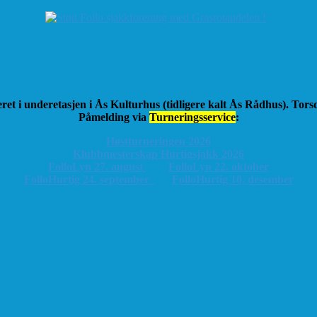
ret i underetasjen i Ås Kulturhus (tidligere kalt Ås Rådhus). Tor
Påmelding via
Turneringsservice
:
Høstturneringen 2026
K
lubbmesterskap Hurtigsjakk 2026
FolloLyn 27. august
FolloLyn 22. oktober
FolloHurtig 24. september
FolloHurtig 10. desember