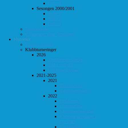
Follo 4
Sesongen 2000/2001
Follo 1
Follo 2
Follo 3
Totaloversikt
ØS-kamper med "Fullt hus"
Historikk
Vinner-oversikt
Klubbturneringer
2026
Klubbmesterskapet
KM Lynsjakk
Lyn/Hurtig våren
2021-2025
2021
Høst-konrad
Høstturneringen
2022
Vår-konrad
Vårturnering
Klubbmesterskapet
Klubbmesterskapet i
Lynsjakk
Høst-konrad