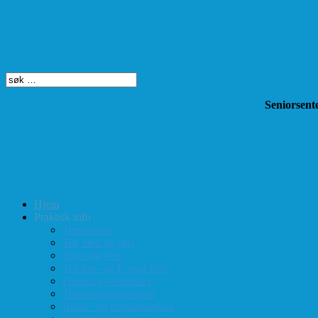
Søk på dette nettstedet
Seniorsente
Hjem
Praktisk info
Terminliste
Tid, sted og pris
Styre og verv
Telefon- og E-post-liste
Forenings-vedtekter
Turneringsreglement
Barne- og ungdomssjakk