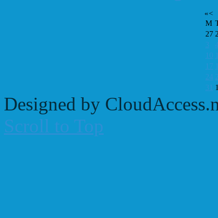
«
<
M
27
3
10
17
24
31
Designed by CloudAccess.n
Scroll to Top