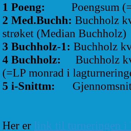
1 Poeng:
Poengsum (=Lagp
2 Med.Buchh:
Buchholz kva
strøket (Median Buchholz)
3 Buchholz-1:
Buchholz kva
4 Buchholz:
Buchholz kval
(=LP monrad i lagturnering
5 i-Snittm:
Gjennomsnittl
Her er
link til turneringen 