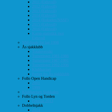
2011 (Eidsvoll)
2012 (Eidsvoll)
2013 (Eidsvoll)
2014 (Eidsvoll)
2014 (Rokaden/NSSF)
2015 (Eidsvoll)
2016 (Eidsvoll)
Kamp-statistikk mot
Eidsvoll
NM-finale for lag 1998
Ås sjakklubb
Totaloversikt
Turneringer 1981-1986
Turneringer 1987-1991
Turneringer 1992-1996
Klubbaviser
Partier fra Ås sjakklubb
Follo Open Handicap
2001
1999
Klubbavisen Sjakkalen
Follo Lyn og Torden
Februar 2013
Dobbeltsjakk
2014