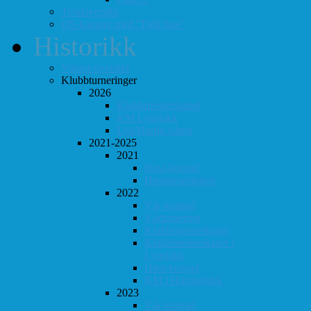
Totaloversikt
ØS-kamper med "Fullt hus"
Historikk
Vinner-oversikt
Klubbturneringer
2026
Klubbmesterskapet
KM Lynsjakk
Lyn/Hurtig våren
2021-2025
2021
Høst-konrad
Høstturneringen
2022
Vår-konrad
Vårturnering
Klubbmesterskapet
Klubbmesterskapet i
Lynsjakk
Høst-konrad
KM i Hurtigsjakk
2023
Vår-konrad