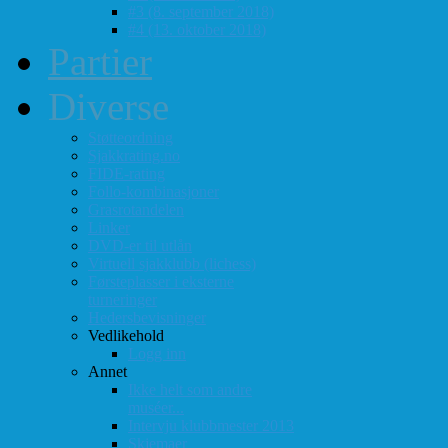
#3 (8. september 2018)
#4 (13. oktober 2018)
Partier
Diverse
Støtteordning
Sjakkrating.no
FIDE-rating
Follo-kombinasjoner
Grasrotandelen
Linker
DVD-er til utlån
Virtuell sjakklubb (lichess)
Førsteplasser i eksterne
turneringer
Hedersbevisninger
Vedlikehold
Logg inn
Annet
Ikke helt som andre
muséer...
Intervju klubbmester 2013
Skjemaer