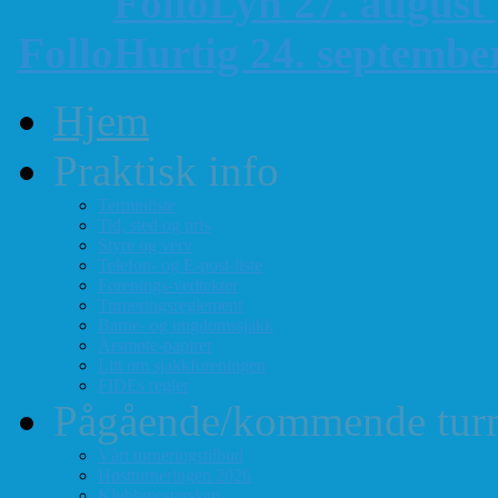
FolloLyn 27. august
FolloHurtig 24. septemb
Hjem
Praktisk info
Terminliste
Tid, sted og pris
Styre og verv
Telefon- og E-post-liste
Forenings-vedtekter
Turneringsreglement
Barne- og ungdomssjakk
Årsmøte-papirer
Litt om sjakkforeningen
FIDEs regler
Pågående/kommende turn
Vårt turneringstilbud
Høstturneringen 2026
Klubbmesterskap