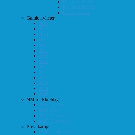
Høstturneringen
KM i hurtigsjakk
KM i lynsjakk
Gamle nyheter
2012
2013
2014
2015
2016
2017
2018
2019
2020
2021
2022
2023
2024
2025
NM for klubblag
2003 (Asker)
2008 (Oslo)
2010 (Drammen)
2025 (Drammen)
Privatkamper
1998 (Akademisk)