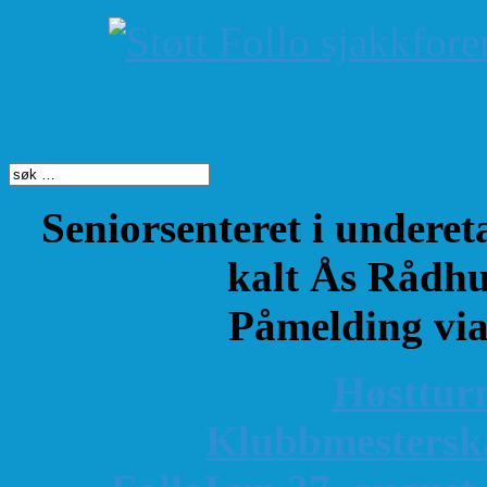
Søk på dette nettste
Seniorsenteret i underet
kalt Ås Rådhu
Påmelding vi
Høsttur
K
lubbmestersk