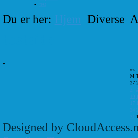
test
Du er her:
Hjem
Diverse
A
testside
.
«
<
M
27
3
10
17
24
31
Designed by CloudAccess.n