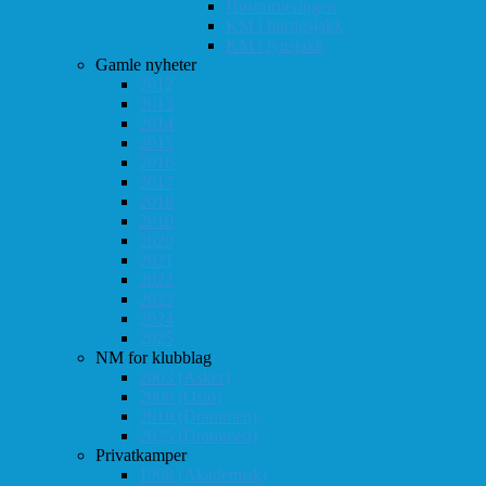
Høstturneringen
KM i hurtigsjakk
KM i lynsjakk
Gamle nyheter
2012
2013
2014
2015
2016
2017
2018
2019
2020
2021
2022
2023
2024
2025
NM for klubblag
2003 (Asker)
2008 (Oslo)
2010 (Drammen)
2025 (Drammen)
Privatkamper
1998 (Akademisk)