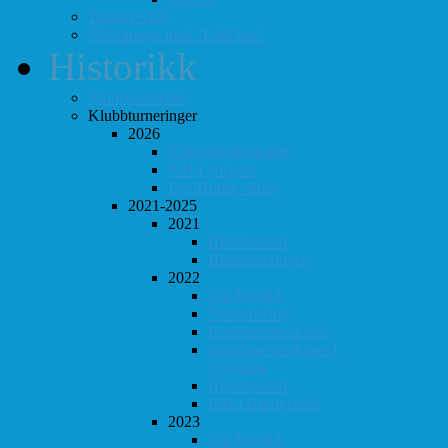
Totaloversikt
ØS-kamper med "Fullt hus"
Historikk
Vinner-oversikt
Klubbturneringer
2026
Klubbmesterskapet
KM Lynsjakk
Lyn/Hurtig våren
2021-2025
2021
Høst-konrad
Høstturneringen
2022
Vår-konrad
Vårturnering
Klubbmesterskapet
Klubbmesterskapet i
Lynsjakk
Høst-konrad
KM i Hurtigsjakk
2023
Vår-konrad