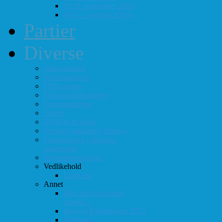
#3 (8. september 2018)
#4 (13. oktober 2018)
Partier
Diverse
Støtteordning
Sjakkrating.no
FIDE-rating
Follo-kombinasjoner
Grasrotandelen
Linker
DVD-er til utlån
Virtuell sjakklubb (lichess)
Førsteplasser i eksterne
turneringer
Hedersbevisninger
Vedlikehold
Logg inn
Annet
Ikke helt som andre
muséer...
Intervju klubbmester 2013
Skjemaer