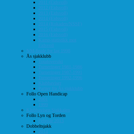
2011 (Eidsvoll)
2012 (Eidsvoll)
2013 (Eidsvoll)
2014 (Eidsvoll)
2014 (Rokaden/NSSF)
2015 (Eidsvoll)
2016 (Eidsvoll)
Kamp-statistikk mot
Eidsvoll
NM-finale for lag 1998
Ås sjakklubb
Totaloversikt
Turneringer 1981-1986
Turneringer 1987-1991
Turneringer 1992-1996
Klubbaviser
Partier fra Ås sjakklubb
Follo Open Handicap
2001
1999
Klubbavisen Sjakkalen
Follo Lyn og Torden
Februar 2013
Dobbeltsjakk
2014