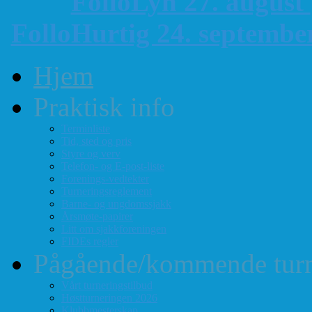
FolloLyn 27. august
FolloHurtig 24. septemb
Hjem
Praktisk info
Terminliste
Tid, sted og pris
Styre og verv
Telefon- og E-post-liste
Forenings-vedtekter
Turneringsreglement
Barne- og ungdomssjakk
Årsmøte-papirer
Litt om sjakkforeningen
FIDEs regler
Pågående/kommende turn
Vårt turneringstilbud
Høstturneringen 2026
Klubbmesterskap