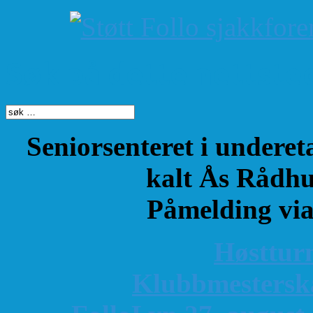
Søk på dette nettste
Seniorsenteret i underet
kalt Ås Rådhu
Påmelding vi
Høsttur
K
lubbmestersk