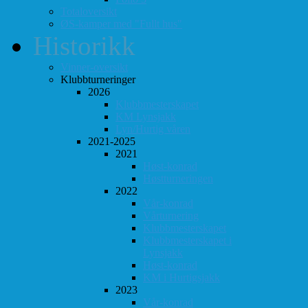
Totaloversikt
ØS-kamper med "Fullt hus"
Historikk
Vinner-oversikt
Klubbturneringer
2026
Klubbmesterskapet
KM Lynsjakk
Lyn/Hurtig våren
2021-2025
2021
Høst-konrad
Høstturneringen
2022
Vår-konrad
Vårturnering
Klubbmesterskapet
Klubbmesterskapet i
Lynsjakk
Høst-konrad
KM i Hurtigsjakk
2023
Vår-konrad