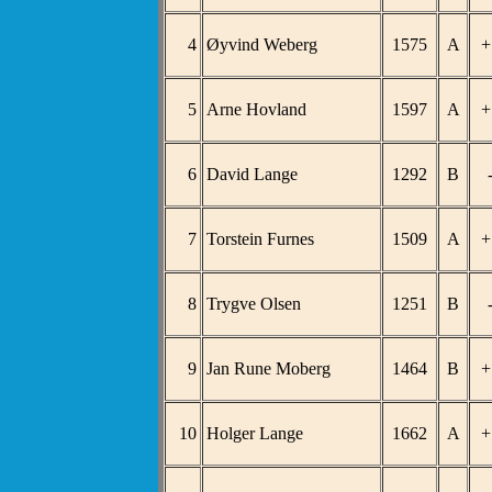
4
Øyvind Weberg
1575
A
+
5
Arne Hovland
1597
A
+
6
David Lange
1292
B
7
Torstein Furnes
1509
A
+
8
Trygve Olsen
1251
B
9
Jan Rune Moberg
1464
B
+
10
Holger Lange
1662
A
+