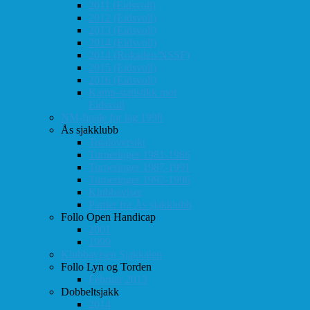
2011 (Eidsvoll)
2012 (Eidsvoll)
2013 (Eidsvoll)
2014 (Eidsvoll)
2014 (Rokaden/NSSF)
2015 (Eidsvoll)
2016 (Eidsvoll)
Kamp-statistikk mot
Eidsvoll
NM-finale for lag 1998
Ås sjakklubb
Totaloversikt
Turneringer 1981-1986
Turneringer 1987-1991
Turneringer 1992-1996
Klubbaviser
Partier fra Ås sjakklubb
Follo Open Handicap
2001
1999
Klubbavisen Sjakkalen
Follo Lyn og Torden
Februar 2013
Dobbeltsjakk
2014