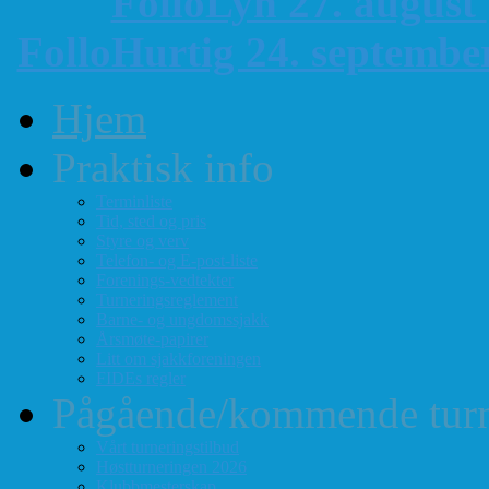
FolloLyn 27. august
FolloHurtig 24. septemb
Hjem
Praktisk info
Terminliste
Tid, sted og pris
Styre og verv
Telefon- og E-post-liste
Forenings-vedtekter
Turneringsreglement
Barne- og ungdomssjakk
Årsmøte-papirer
Litt om sjakkforeningen
FIDEs regler
Pågående/kommende turn
Vårt turneringstilbud
Høstturneringen 2026
Klubbmesterskap