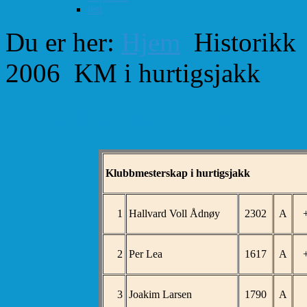
test
Du er her:
Hjem
Historikk
2006
KM i hurtigsjakk
Klubbmesterskapet i 
Klubbmesterskap i hurtigsjakk
1
Hallvard Voll Ådnøy
2302
A
2
Per Lea
1617
A
3
Joakim Larsen
1790
A