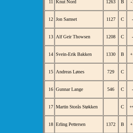
11
Knut Nord
1263
B
-
12
Jon Samset
1127
C
13
Alf Geir Thowsen
1208
C
14
Svein-Erik Bakken
1330
B
+
15
Andreas Lønes
729
C
16
Gunnar Lange
546
C
17
Martin Storås Støkken
C
+
18
Erling Pettersen
1372
B
+