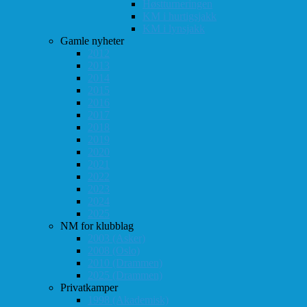
Høstturneringen
KM i hurtigsjakk
KM i lynsjakk
Gamle nyheter
2012
2013
2014
2015
2016
2017
2018
2019
2020
2021
2022
2023
2024
2025
NM for klubblag
2003 (Asker)
2008 (Oslo)
2010 (Drammen)
2025 (Drammen)
Privatkamper
1998 (Akademisk)