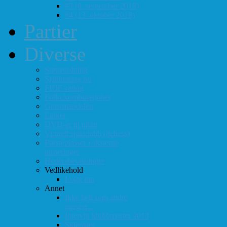
#3 (8. september 2018)
#4 (13. oktober 2018)
Partier
Diverse
Støtteordning
Sjakkrating.no
FIDE-rating
Follo-kombinasjoner
Grasrotandelen
Linker
DVD-er til utlån
Virtuell sjakklubb (lichess)
Førsteplasser i eksterne
turneringer
Hedersbevisninger
Vedlikehold
Logg inn
Annet
Ikke helt som andre
muséer...
Intervju klubbmester 2013
Skjemaer