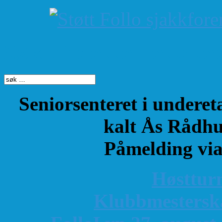
Søk på dette nettste
Seniorsenteret i underet
kalt Ås Rådhu
Påmelding vi
Høsttur
K
lubbmestersk