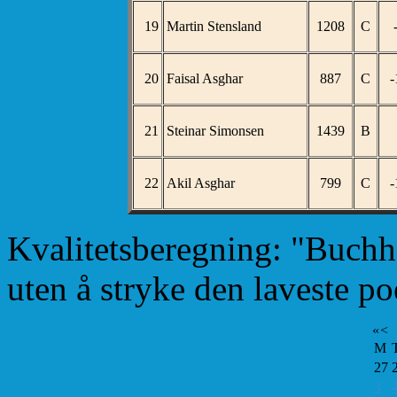
19
Martin Stensland
1208
C
20
Faisal Asghar
887
C
-
21
Steinar Simonsen
1439
B
22
Akil Asghar
799
C
-
Kvalitetsberegning: "Buchh
uten å stryke den laveste 
«
<
M
27
3