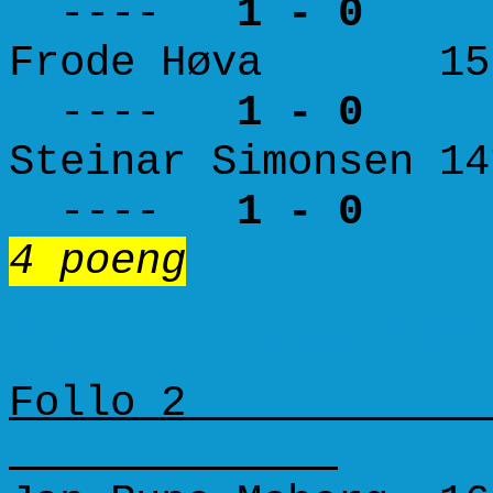
----
1 - 0
Frode Høva 157
----
1 - 0
Steinar Simonsen 
----
1 - 0
4 poeng
0 p
Runde 5. (11. mars 2012)
Follo 2 N