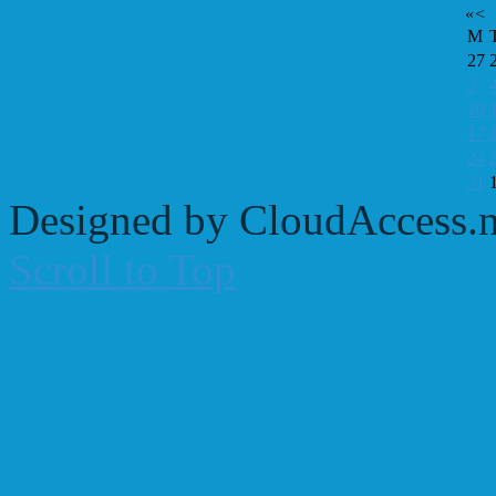
«
<
M
27
3
10
17
24
31
Designed by CloudAccess.n
Scroll to Top