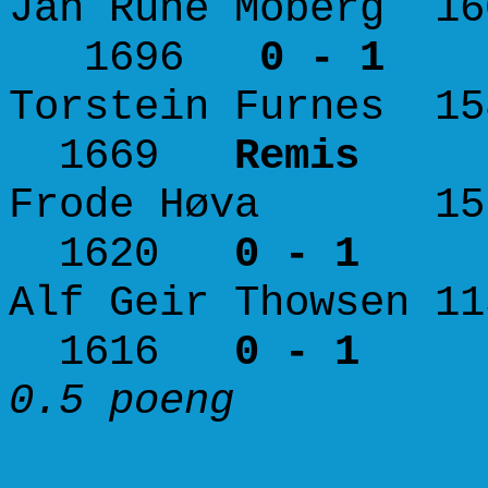
Jan Rune Moberg 
1696
0 - 1
Torstein Furnes
1669
Remis
Frode Høva 15
1620
0 - 1
Alf Geir Thowse
1616
0 - 1
0.5 poeng 3