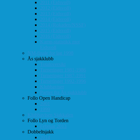
2011 (Eidsvoll)
2012 (Eidsvoll)
2013 (Eidsvoll)
2014 (Eidsvoll)
2014 (Rokaden/NSSF)
2015 (Eidsvoll)
2016 (Eidsvoll)
Kamp-statistikk mot
Eidsvoll
NM-finale for lag 1998
Ås sjakklubb
Totaloversikt
Turneringer 1981-1986
Turneringer 1987-1991
Turneringer 1992-1996
Klubbaviser
Partier fra Ås sjakklubb
Follo Open Handicap
2001
1999
Klubbavisen Sjakkalen
Follo Lyn og Torden
Februar 2013
Dobbeltsjakk
2014