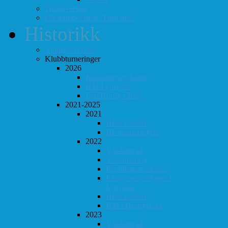
Totaloversikt
ØS-kamper med "Fullt hus"
Historikk
Vinner-oversikt
Klubbturneringer
2026
Klubbmesterskapet
KM Lynsjakk
Lyn/Hurtig våren
2021-2025
2021
Høst-konrad
Høstturneringen
2022
Vår-konrad
Vårturnering
Klubbmesterskapet
Klubbmesterskapet i
Lynsjakk
Høst-konrad
KM i Hurtigsjakk
2023
Vår-konrad