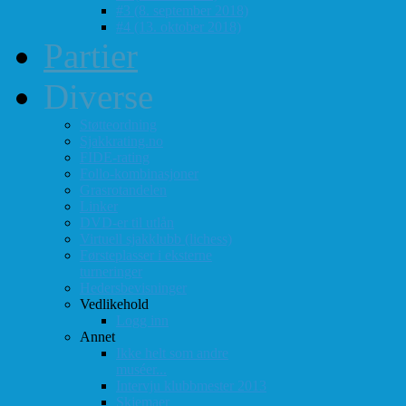
#3 (8. september 2018)
#4 (13. oktober 2018)
Partier
Diverse
Støtteordning
Sjakkrating.no
FIDE-rating
Follo-kombinasjoner
Grasrotandelen
Linker
DVD-er til utlån
Virtuell sjakklubb (lichess)
Førsteplasser i eksterne
turneringer
Hedersbevisninger
Vedlikehold
Logg inn
Annet
Ikke helt som andre
muséer...
Intervju klubbmester 2013
Skjemaer