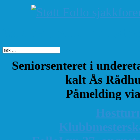
Søk på dette nettste
Seniorsenteret i underet
kalt Ås Rådhu
Påmelding vi
Høsttur
K
lubbmestersk