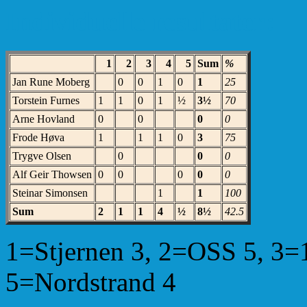
Individuelle resultater:
1
2
3
4
5
Sum
%
Jan Rune Moberg
0
0
1
0
1
25
Torstein Furnes
1
1
0
1
½
3½
70
Arne Hovland
0
0
0
0
Frode Høva
1
1
1
0
3
75
Trygve Olsen
0
0
0
Alf Geir Thowsen
0
0
0
0
0
Steinar Simonsen
1
1
100
Sum
2
1
1
4
½
8½
42.5
1=Stjernen 3, 2=OSS 5, 3
5=Nordstrand 4