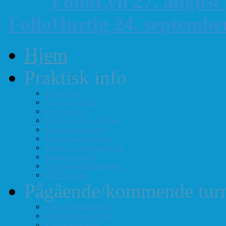
FolloLyn 27. august
FolloHurtig 24. septemb
Hjem
Praktisk info
Terminliste
Tid, sted og pris
Styre og verv
Telefon- og E-post-liste
Forenings-vedtekter
Turneringsreglement
Barne- og ungdomssjakk
Årsmøte-papirer
Litt om sjakkforeningen
FIDEs regler
Pågående/kommende turn
Vårt turneringstilbud
Høstturneringen 2026
Klubbmesterskap