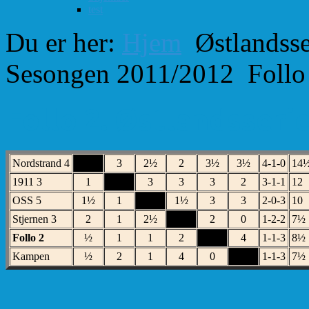
test
Du er her:
Hjem
Østlandsse
Sesongen 2011/2012
Follo
Follo 2. Østlandsserie
Nordstrand 4
XXX
3
2½
2
3½
3½
4-1-0
14
1911 3
1
XXX
3
3
3
2
3-1-1
12
OSS 5
1½
1
XXX
1½
3
3
2-0-3
10
Stjernen 3
2
1
2½
XXX
2
0
1-2-2
7½
Follo 2
½
1
1
2
XXX
4
1-1-3
8½
Kampen
½
2
1
4
0
XXX
1-1-3
7½