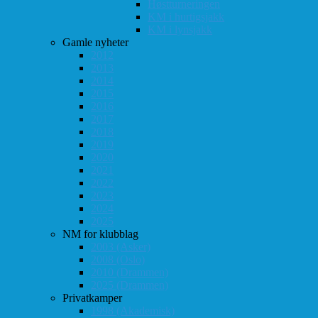
Høstturneringen
KM i hurtigsjakk
KM i lynsjakk
Gamle nyheter
2012
2013
2014
2015
2016
2017
2018
2019
2020
2021
2022
2023
2024
2025
NM for klubblag
2003 (Asker)
2008 (Oslo)
2010 (Drammen)
2025 (Drammen)
Privatkamper
1998 (Akademisk)