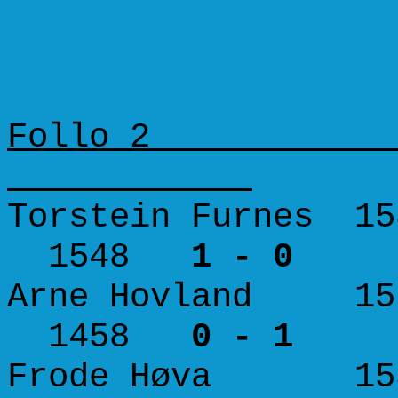
Runde 1. (6. november 20
Follo 2 
Torstein Furnes 1
1548
1 - 0
Arne Hovland 1
1458
0 - 1
Frode Høva 155