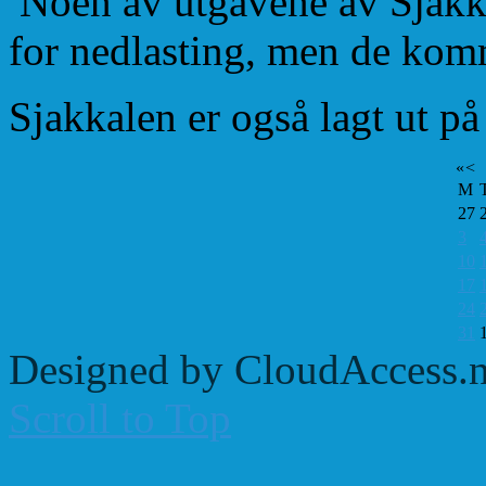
Noen av utgavene av Sjakkal
for nedlasting, men de kom
Sjakkalen er også lagt ut p
«
<
M
27
3
10
17
24
31
Designed by CloudAccess.n
Scroll to Top