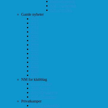
Høstturneringen
KM i hurtigsjakk
KM i lynsjakk
Gamle nyheter
2012
2013
2014
2015
2016
2017
2018
2019
2020
2021
2022
2023
2024
2025
NM for klubblag
2003 (Asker)
2008 (Oslo)
2010 (Drammen)
2025 (Drammen)
Privatkamper
1998 (Akademisk)