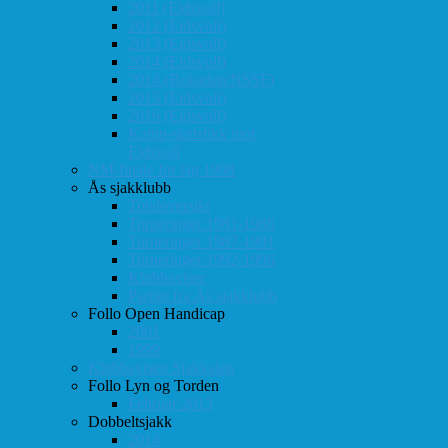
2011 (Eidsvoll)
2012 (Eidsvoll)
2013 (Eidsvoll)
2014 (Eidsvoll)
2014 (Rokaden/NSSF)
2015 (Eidsvoll)
2016 (Eidsvoll)
Kamp-statistikk mot
Eidsvoll
NM-finale for lag 1998
Ås sjakklubb
Totaloversikt
Turneringer 1981-1986
Turneringer 1987-1991
Turneringer 1992-1996
Klubbaviser
Partier fra Ås sjakklubb
Follo Open Handicap
2001
1999
Klubbavisen Sjakkalen
Follo Lyn og Torden
Februar 2013
Dobbeltsjakk
2014