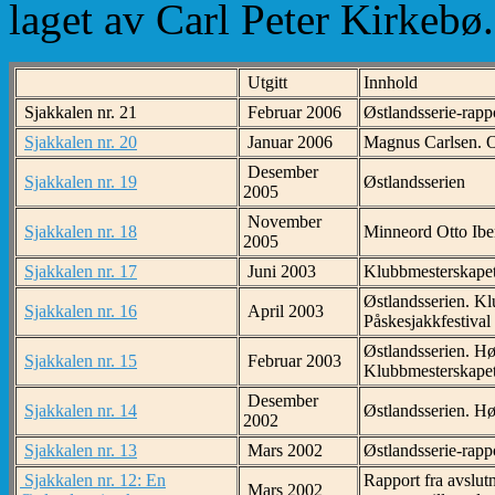
laget av Carl Peter Kirkebø.
Utgitt
Innhold
Sjakkalen nr. 21
Februar 2006
Østlandsserie-rapp
Sjakkalen nr. 20
Januar 2006
Magnus Carlsen. Ot
Desember
Sjakkalen nr. 19
Østlandsserien
2005
November
Sjakkalen nr. 18
Minneord Otto Iben
2005
Sjakkalen nr. 17
Juni 2003
Klubbmesterskapet
Østlandsserien. Kl
Sjakkalen nr. 16
April 2003
Påskesjakkfestival
Østlandsserien. H
Sjakkalen nr. 15
Februar 2003
Klubbmesterskapet
Desember
Sjakkalen nr. 14
Østlandsserien. Hø
2002
Sjakkalen nr. 13
Mars 2002
Østlandsserie-rapp
Sjakkalen nr. 12: En
Rapport fra avslutn
Mars 2002