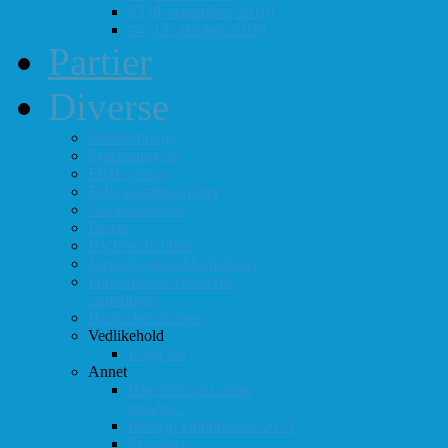
#3 (8. september 2018)
#4 (13. oktober 2018)
Partier
Diverse
Støtteordning
Sjakkrating.no
FIDE-rating
Follo-kombinasjoner
Grasrotandelen
Linker
DVD-er til utlån
Virtuell sjakklubb (lichess)
Førsteplasser i eksterne
turneringer
Hedersbevisninger
Vedlikehold
Logg inn
Annet
Ikke helt som andre
muséer...
Intervju klubbmester 2013
Skjemaer