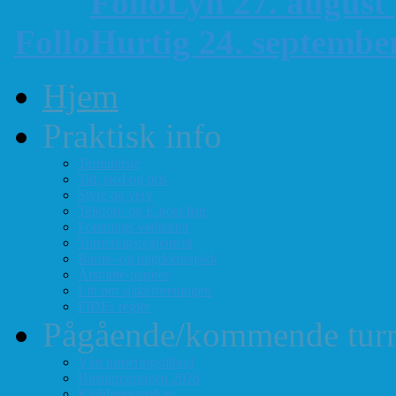
FolloLyn 27. august
FolloHurtig 24. septemb
Hjem
Praktisk info
Terminliste
Tid, sted og pris
Styre og verv
Telefon- og E-post-liste
Forenings-vedtekter
Turneringsreglement
Barne- og ungdomssjakk
Årsmøte-papirer
Litt om sjakkforeningen
FIDEs regler
Pågående/kommende turn
Vårt turneringstilbud
Høstturneringen 2026
Klubbmesterskap