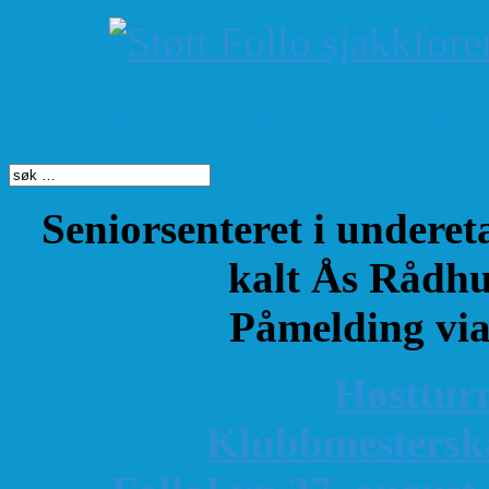
Søk på dette nettste
Seniorsenteret i underet
kalt Ås Rådhu
Påmelding vi
Høsttur
K
lubbmestersk