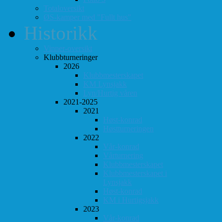
Totaloversikt
ØS-kamper med "Fullt hus"
Historikk
Vinner-oversikt
Klubbturneringer
2026
Klubbmesterskapet
KM Lynsjakk
Lyn/Hurtig våren
2021-2025
2021
Høst-konrad
Høstturneringen
2022
Vår-konrad
Vårturnering
Klubbmesterskapet
Klubbmesterskapet i
Lynsjakk
Høst-konrad
KM i Hurtigsjakk
2023
Vår-konrad