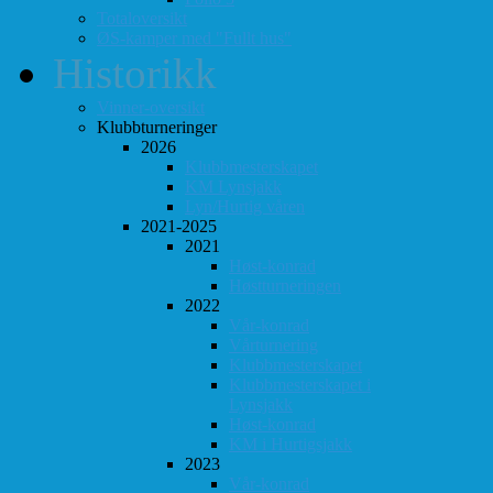
Totaloversikt
ØS-kamper med "Fullt hus"
Historikk
Vinner-oversikt
Klubbturneringer
2026
Klubbmesterskapet
KM Lynsjakk
Lyn/Hurtig våren
2021-2025
2021
Høst-konrad
Høstturneringen
2022
Vår-konrad
Vårturnering
Klubbmesterskapet
Klubbmesterskapet i
Lynsjakk
Høst-konrad
KM i Hurtigsjakk
2023
Vår-konrad