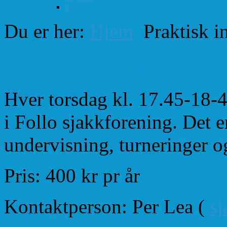
test
Du er her:
Hjem
Praktisk i
Barne- og ungdomssj
Hver torsdag kl. 17.45-18-
i Follo sjakkforening. Det er
undervisning, turneringer o
Pris: 400 kr pr år
Kontaktperson: Per Lea (
s