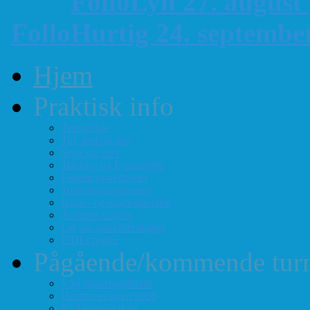
FolloLyn 27. august
FolloHurtig 24. septemb
Hjem
Praktisk info
Terminliste
Tid, sted og pris
Styre og verv
Telefon- og E-post-liste
Forenings-vedtekter
Turneringsreglement
Barne- og ungdomssjakk
Årsmøte-papirer
Litt om sjakkforeningen
FIDEs regler
Pågående/kommende turn
Vårt turneringstilbud
Høstturneringen 2026
Klubbmesterskap