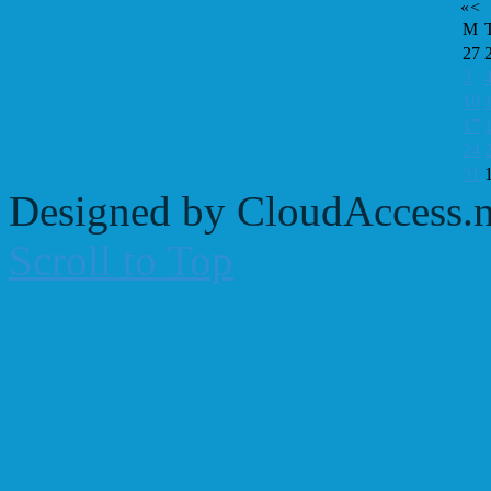
«
<
M
27
3
10
17
24
31
Designed by CloudAccess.n
Scroll to Top