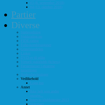
#3 (8. september 2018)
#4 (13. oktober 2018)
Partier
Diverse
Støtteordning
Sjakkrating.no
FIDE-rating
Follo-kombinasjoner
Grasrotandelen
Linker
DVD-er til utlån
Virtuell sjakklubb (lichess)
Førsteplasser i eksterne
turneringer
Hedersbevisninger
Vedlikehold
Logg inn
Annet
Ikke helt som andre
muséer...
Intervju klubbmester 2013
Skjemaer