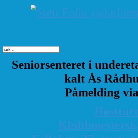
Søk på dette nettste
Seniorsenteret i underet
kalt Ås Rådhu
Påmelding vi
Høsttur
K
lubbmestersk