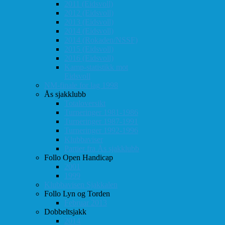
2011 (Eidsvoll)
2012 (Eidsvoll)
2013 (Eidsvoll)
2014 (Eidsvoll)
2014 (Rokaden/NSSF)
2015 (Eidsvoll)
2016 (Eidsvoll)
Kamp-statistikk mot
Eidsvoll
NM-finale for lag 1998
Ås sjakklubb
Totaloversikt
Turneringer 1981-1986
Turneringer 1987-1991
Turneringer 1992-1996
Klubbaviser
Partier fra Ås sjakklubb
Follo Open Handicap
2001
1999
Klubbavisen Sjakkalen
Follo Lyn og Torden
Februar 2013
Dobbeltsjakk
2014