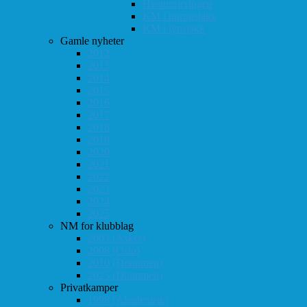
Høstturneringen
KM i hurtigsjakk
KM i lynsjakk
Gamle nyheter
2012
2013
2014
2015
2016
2017
2018
2019
2020
2021
2022
2023
2024
2025
NM for klubblag
2003 (Asker)
2008 (Oslo)
2010 (Drammen)
2025 (Drammen)
Privatkamper
1998 (Akademisk)