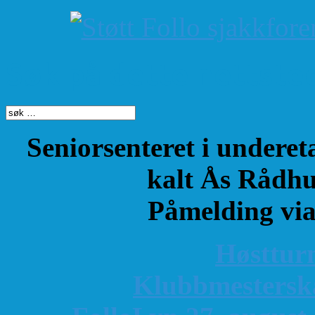
Søk på dette nettste
Seniorsenteret i underet
kalt Ås Rådhu
Påmelding vi
Høsttur
K
lubbmestersk