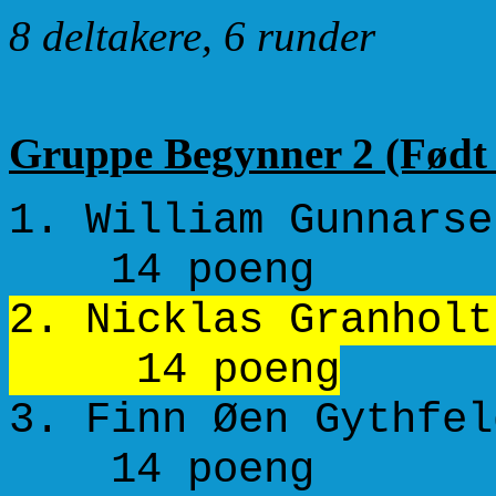
8 deltakere, 6 runder
Gruppe Begynner 2 (Født 2
1. William 
14 poeng
2. Nicklas Granhol
14 poeng
3. Finn Øen 
14 poeng