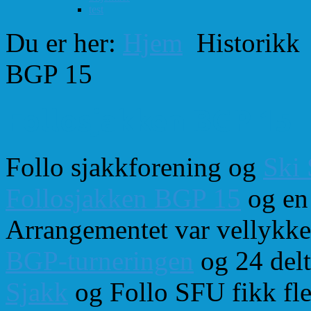
test
Du er her:
Hjem
Historikk
BGP 15
Follosjakken BGP 15
Follo sjakkforening og
Ski 
Follosjakken BGP 15
og e
Arrangementet var vellykke
BGP-turneringen
og 24 delt
Sjakk
og Follo SFU fikk fle