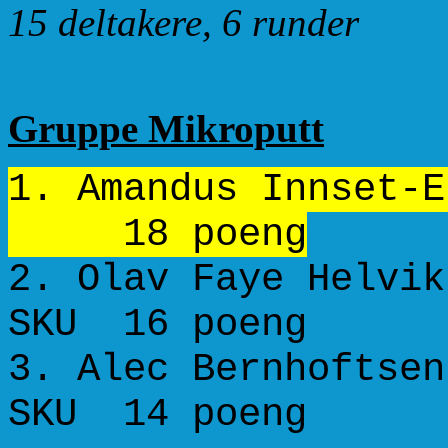
15 deltakere, 6 runder
Gruppe Mikroputt
1. Amandus Inns
18 poeng
2. Olav Faye H
SKU 16 poeng
3. Alec Bernhofts
SKU 14 poeng