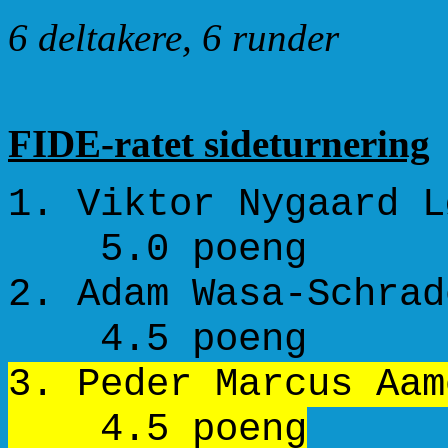
6 deltakere, 6 runder
FIDE-ratet sideturnering
1. Viktor Nygaar
5.0 poeng
2. Adam Wasa-S
4.5 poeng
3. Peder Marcu
4.5 poeng