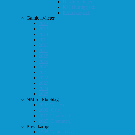
Høstturneringen
KM i hurtigsjakk
KM i lynsjakk
Gamle nyheter
2012
2013
2014
2015
2016
2017
2018
2019
2020
2021
2022
2023
2024
2025
NM for klubblag
2003 (Asker)
2008 (Oslo)
2010 (Drammen)
2025 (Drammen)
Privatkamper
1998 (Akademisk)