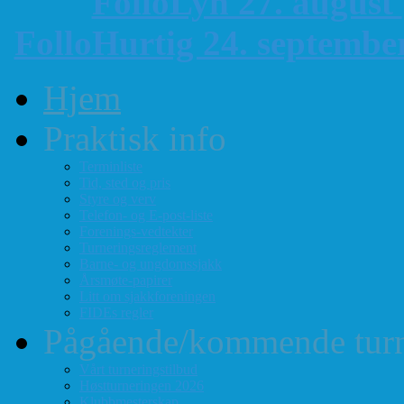
FolloLyn 27. august
FolloHurtig 24. septemb
Hjem
Praktisk info
Terminliste
Tid, sted og pris
Styre og verv
Telefon- og E-post-liste
Forenings-vedtekter
Turneringsreglement
Barne- og ungdomssjakk
Årsmøte-papirer
Litt om sjakkforeningen
FIDEs regler
Pågående/kommende turn
Vårt turneringstilbud
Høstturneringen 2026
Klubbmesterskap