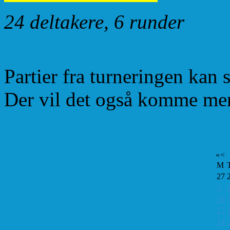
24 deltakere, 6 runder
Partier fra turneringen kan
Der vil det også komme mer
«
<
M
27
3
10
17
24