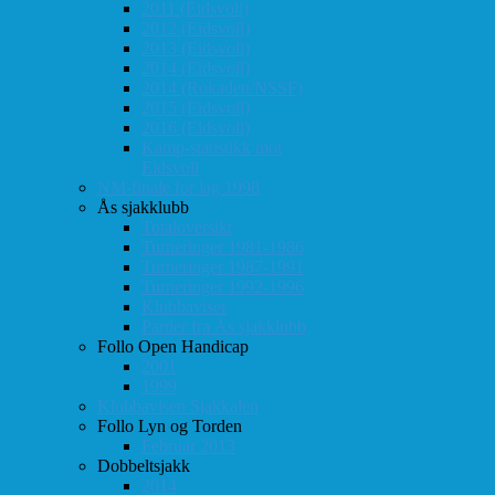
2011 (Eidsvoll)
2012 (Eidsvoll)
2013 (Eidsvoll)
2014 (Eidsvoll)
2014 (Rokaden/NSSF)
2015 (Eidsvoll)
2016 (Eidsvoll)
Kamp-statistikk mot
Eidsvoll
NM-finale for lag 1998
Ås sjakklubb
Totaloversikt
Turneringer 1981-1986
Turneringer 1987-1991
Turneringer 1992-1996
Klubbaviser
Partier fra Ås sjakklubb
Follo Open Handicap
2001
1999
Klubbavisen Sjakkalen
Follo Lyn og Torden
Februar 2013
Dobbeltsjakk
2014