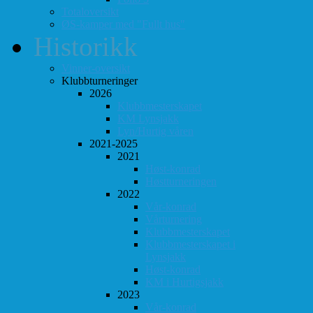
Totaloversikt
ØS-kamper med "Fullt hus"
Historikk
Vinner-oversikt
Klubbturneringer
2026
Klubbmesterskapet
KM Lynsjakk
Lyn/Hurtig våren
2021-2025
2021
Høst-konrad
Høstturneringen
2022
Vår-konrad
Vårturnering
Klubbmesterskapet
Klubbmesterskapet i
Lynsjakk
Høst-konrad
KM i Hurtigsjakk
2023
Vår-konrad