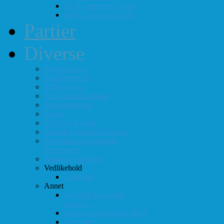
#3 (8. september 2018)
#4 (13. oktober 2018)
Partier
Diverse
Støtteordning
Sjakkrating.no
FIDE-rating
Follo-kombinasjoner
Grasrotandelen
Linker
DVD-er til utlån
Virtuell sjakklubb (lichess)
Førsteplasser i eksterne
turneringer
Hedersbevisninger
Vedlikehold
Logg inn
Annet
Ikke helt som andre
muséer...
Intervju klubbmester 2013
Skjemaer