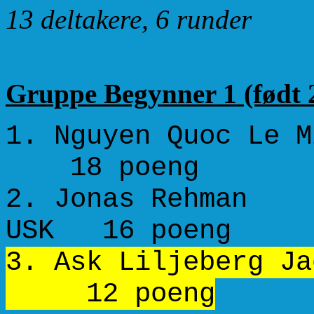
13 deltakere, 6 runder
Gruppe Begynner 1 (født 2
1. Nguyen Quoc
18 poeng
2. Jonas Reh
USK 16 poeng
3. Ask Liljeberg
12 poeng