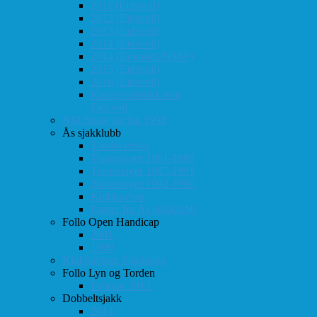
2011 (Eidsvoll)
2012 (Eidsvoll)
2013 (Eidsvoll)
2014 (Eidsvoll)
2014 (Rokaden/NSSF)
2015 (Eidsvoll)
2016 (Eidsvoll)
Kamp-statistikk mot
Eidsvoll
NM-finale for lag 1998
Ås sjakklubb
Totaloversikt
Turneringer 1981-1986
Turneringer 1987-1991
Turneringer 1992-1996
Klubbaviser
Partier fra Ås sjakklubb
Follo Open Handicap
2001
1999
Klubbavisen Sjakkalen
Follo Lyn og Torden
Februar 2013
Dobbeltsjakk
2014