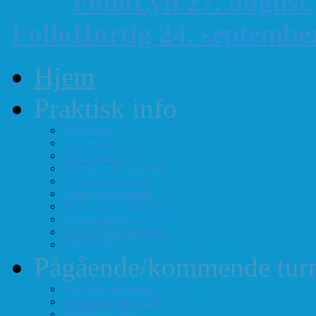
FolloLyn 27. august
FolloHurtig 24. septemb
Hjem
Praktisk info
Terminliste
Tid, sted og pris
Styre og verv
Telefon- og E-post-liste
Forenings-vedtekter
Turneringsreglement
Barne- og ungdomssjakk
Årsmøte-papirer
Litt om sjakkforeningen
FIDEs regler
Pågående/kommende turn
Vårt turneringstilbud
Høstturneringen 2026
Klubbmesterskap