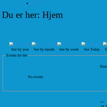
test
Du er her:
Hjem
Events Calendar
See by year
See by month
See by week
See Today
S
Events for the
Sund
No events
«
<
M