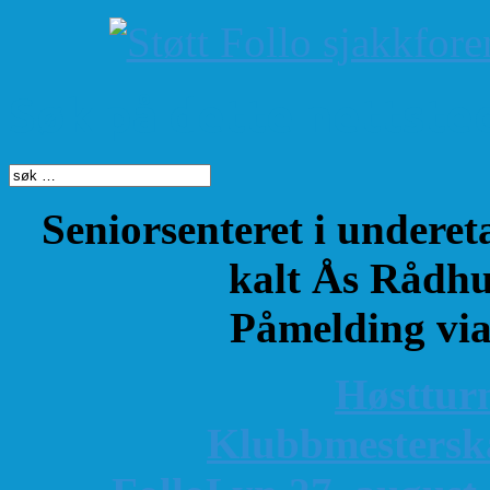
Søk på dette nettste
Seniorsenteret i underet
kalt Ås Rådhu
Påmelding vi
Høsttur
K
lubbmestersk