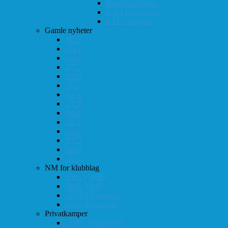
Høstturneringen
KM i hurtigsjakk
KM i lynsjakk
Gamle nyheter
2012
2013
2014
2015
2016
2017
2018
2019
2020
2021
2022
2023
2024
2025
NM for klubblag
2003 (Asker)
2008 (Oslo)
2010 (Drammen)
2025 (Drammen)
Privatkamper
1998 (Akademisk)