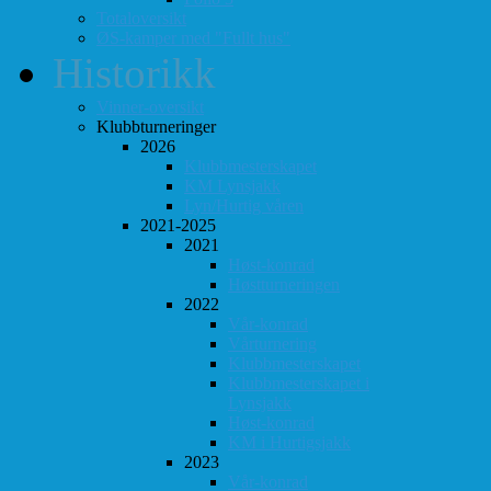
Totaloversikt
ØS-kamper med "Fullt hus"
Historikk
Vinner-oversikt
Klubbturneringer
2026
Klubbmesterskapet
KM Lynsjakk
Lyn/Hurtig våren
2021-2025
2021
Høst-konrad
Høstturneringen
2022
Vår-konrad
Vårturnering
Klubbmesterskapet
Klubbmesterskapet i
Lynsjakk
Høst-konrad
KM i Hurtigsjakk
2023
Vår-konrad