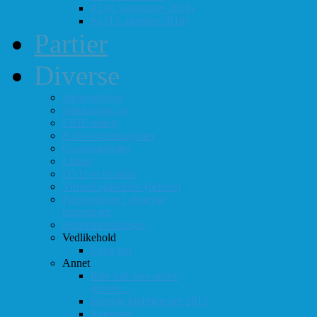
#3 (8. september 2018)
#4 (13. oktober 2018)
Partier
Diverse
Støtteordning
Sjakkrating.no
FIDE-rating
Follo-kombinasjoner
Grasrotandelen
Linker
DVD-er til utlån
Virtuell sjakklubb (lichess)
Førsteplasser i eksterne
turneringer
Hedersbevisninger
Vedlikehold
Logg inn
Annet
Ikke helt som andre
muséer...
Intervju klubbmester 2013
Skjemaer