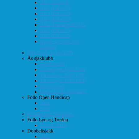
2011 (Eidsvoll)
2012 (Eidsvoll)
2013 (Eidsvoll)
2014 (Eidsvoll)
2014 (Rokaden/NSSF)
2015 (Eidsvoll)
2016 (Eidsvoll)
Kamp-statistikk mot
Eidsvoll
NM-finale for lag 1998
Ås sjakklubb
Totaloversikt
Turneringer 1981-1986
Turneringer 1987-1991
Turneringer 1992-1996
Klubbaviser
Partier fra Ås sjakklubb
Follo Open Handicap
2001
1999
Klubbavisen Sjakkalen
Follo Lyn og Torden
Februar 2013
Dobbeltsjakk
2014