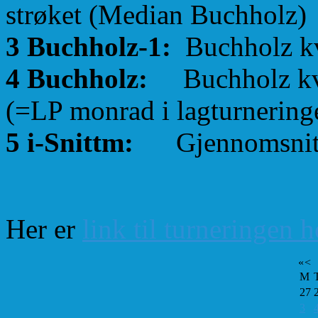
strøket (Median Buchholz)
3 Buchholz-1:
Buchholz kva
4 Buchholz:
Buchholz kval
(=LP monrad i lagturnering
5 i-Snittm:
Gjennomsnittl
Her er
link til turneringen 
«
<
M
27
3