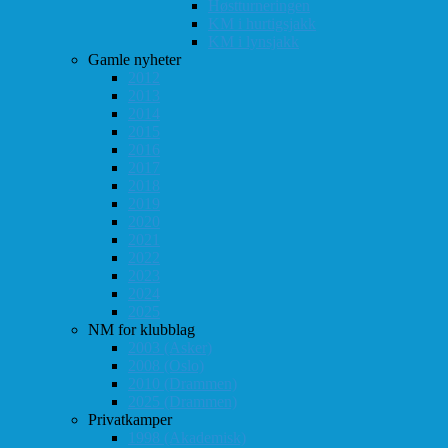
Høstturneringen
KM i hurtigsjakk
KM i lynsjakk
Gamle nyheter
2012
2013
2014
2015
2016
2017
2018
2019
2020
2021
2022
2023
2024
2025
NM for klubblag
2003 (Asker)
2008 (Oslo)
2010 (Drammen)
2025 (Drammen)
Privatkamper
1998 (Akademisk)