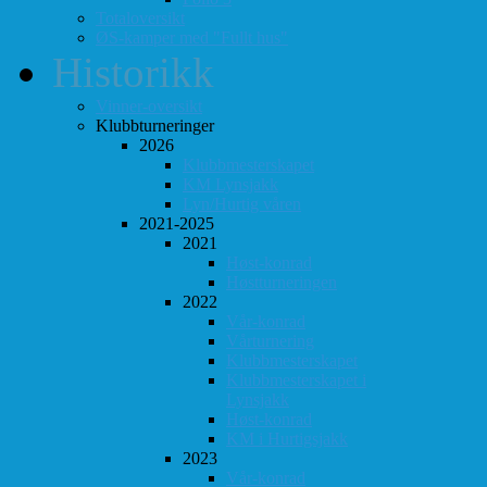
Totaloversikt
ØS-kamper med "Fullt hus"
Historikk
Vinner-oversikt
Klubbturneringer
2026
Klubbmesterskapet
KM Lynsjakk
Lyn/Hurtig våren
2021-2025
2021
Høst-konrad
Høstturneringen
2022
Vår-konrad
Vårturnering
Klubbmesterskapet
Klubbmesterskapet i
Lynsjakk
Høst-konrad
KM i Hurtigsjakk
2023
Vår-konrad