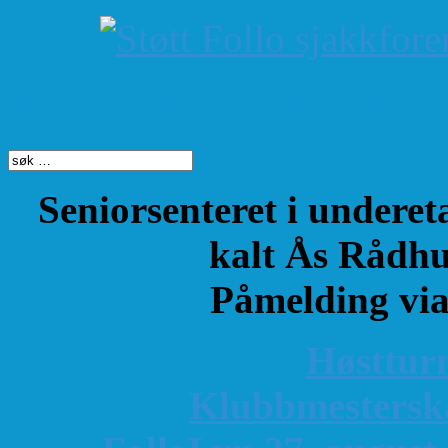
Søk på dette nettste
Seniorsenteret i underet
kalt Ås Rådhu
Påmelding vi
Høsttur
K
lubbmestersk