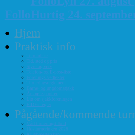
FolloLyn 27. august
FolloHurtig 24. septemb
Hjem
Praktisk info
Terminliste
Tid, sted og pris
Styre og verv
Telefon- og E-post-liste
Forenings-vedtekter
Turneringsreglement
Barne- og ungdomssjakk
Årsmøte-papirer
Litt om sjakkforeningen
FIDEs regler
Pågående/kommende turn
Vårt turneringstilbud
Høstturneringen 2026
Klubbmesterskap