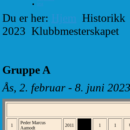
test
Du er her:
Hjem
Historikk
2023
Klubbmesterskapet
Klubbmesterskapet 
Gruppe A
Ås, 2. februar - 8. juni 202
Peder Marcus
1
2011
XXX
1
1
Aamodt