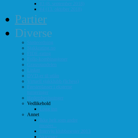
#3 (8. september 2018)
#4 (13. oktober 2018)
Partier
Diverse
Støtteordning
Sjakkrating.no
FIDE-rating
Follo-kombinasjoner
Grasrotandelen
Linker
DVD-er til utlån
Virtuell sjakklubb (lichess)
Førsteplasser i eksterne
turneringer
Hedersbevisninger
Vedlikehold
Logg inn
Annet
Ikke helt som andre
muséer...
Intervju klubbmester 2013
Skjemaer