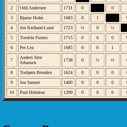
2
Odd Andersen
1731
0
XXX
0
3
Bjarne Holm
1683
0
1
XXX
4
Jon Kielland-Lund
1723
½
0
½
X
5
Torstein Furnes
1715
0
0
0
6
Per Lea
1685
0
0
1
Anders Sten
7
1738
0
½
½
Johansen
8
Torbjørn Brenden
1624
0
0
0
9
Jon Samset
1400
0
0
0
10
Paul Hrituleac
1299
0
0
0