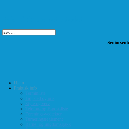
Søk på dette nettstedet
Seniorsente
Hjem
Praktisk info
Terminliste
Tid, sted og pris
Styre og verv
Telefon- og E-post-liste
Forenings-vedtekter
Turneringsreglement
Barne- og ungdomssjakk