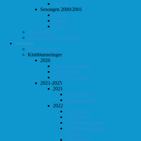
Follo 4
Sesongen 2000/2001
Follo 1
Follo 2
Follo 3
Totaloversikt
ØS-kamper med "Fullt hus"
Historikk
Vinner-oversikt
Klubbturneringer
2026
Klubbmesterskapet
KM Lynsjakk
Lyn/Hurtig våren
2021-2025
2021
Høst-konrad
Høstturneringen
2022
Vår-konrad
Vårturnering
Klubbmesterskapet
Klubbmesterskapet i
Lynsjakk
Høst-konrad