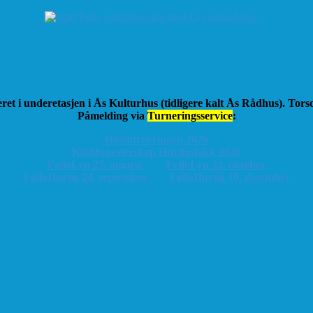
ret i underetasjen i Ås Kulturhus (tidligere kalt Ås Rådhus). Tor
Påmelding via
Turneringsservice
:
Høstturneringen 2026
K
lubbmesterskap Hurtigsjakk 2026
FolloLyn 27. august
FolloLyn 22. oktober
FolloHurtig 24. september
FolloHurtig 10. desember