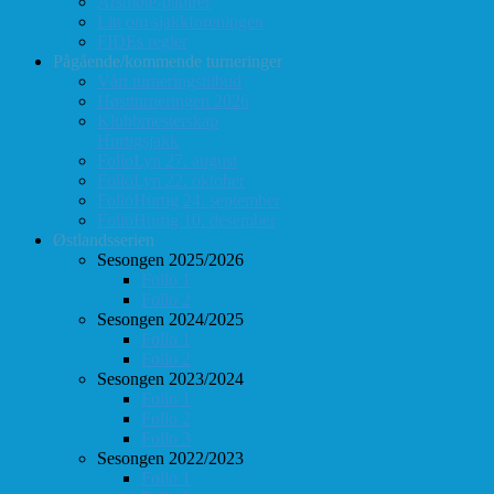
Årsmøte-papirer
Litt om sjakkforeningen
FIDEs regler
Pågående/kommende turneringer
Vårt turneringstilbud
Høstturneringen 2026
Klubbmesterskap
Hurtigsjakk
FolloLyn 27. august
FolloLyn 22. oktober
FolloHurtig 24. september
FolloHurtig 10. desember
Østlandsserien
Sesongen 2025/2026
Follo 1
Follo 2
Sesongen 2024/2025
Follo 1
Follo 2
Sesongen 2023/2024
Follo 1
Follo 2
Follo 3
Sesongen 2022/2023
Follo 1