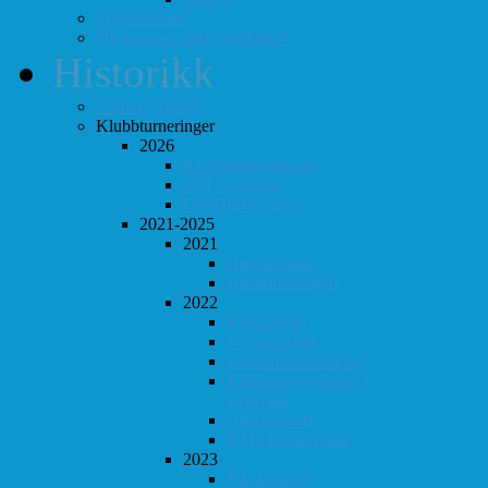
Totaloversikt
ØS-kamper med "Fullt hus"
Historikk
Vinner-oversikt
Klubbturneringer
2026
Klubbmesterskapet
KM Lynsjakk
Lyn/Hurtig våren
2021-2025
2021
Høst-konrad
Høstturneringen
2022
Vår-konrad
Vårturnering
Klubbmesterskapet
Klubbmesterskapet i
Lynsjakk
Høst-konrad
KM i Hurtigsjakk
2023
Vår-konrad