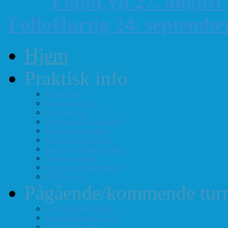
FolloLyn 27. august
FolloHurtig 24. septemb
Hjem
Praktisk info
Terminliste
Tid, sted og pris
Styre og verv
Telefon- og E-post-liste
Forenings-vedtekter
Turneringsreglement
Barne- og ungdomssjakk
Årsmøte-papirer
Litt om sjakkforeningen
FIDEs regler
Pågående/kommende turn
Vårt turneringstilbud
Høstturneringen 2026
Klubbmesterskap