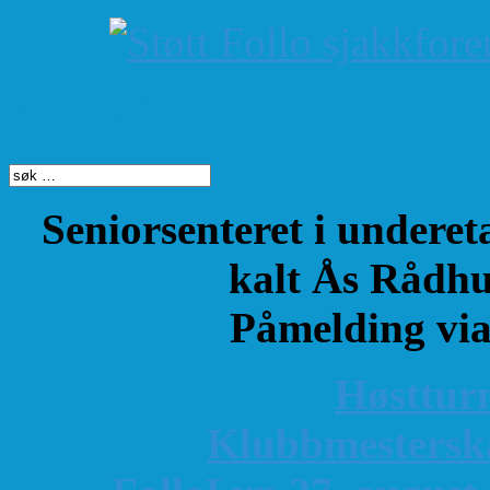
Søk på dette nettste
Seniorsenteret i underet
kalt Ås Rådhu
Påmelding vi
Høsttur
K
lubbmestersk