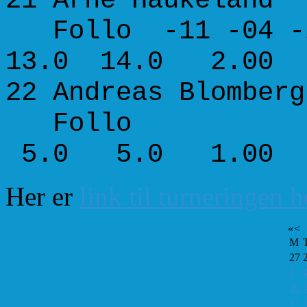
21 Arne H
Follo -11 -04 -
13.0 14.0 2.00
22 Andreas Blo
Follo +21
5.0 5.0 1.00
Her er
link til turneringen 
«
<
M
27
3
10
17