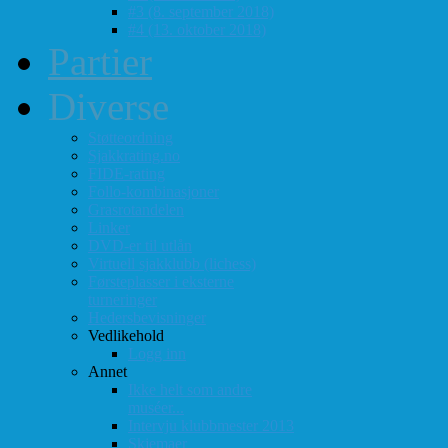
#3 (8. september 2018)
#4 (13. oktober 2018)
Partier
Diverse
Støtteordning
Sjakkrating.no
FIDE-rating
Follo-kombinasjoner
Grasrotandelen
Linker
DVD-er til utlån
Virtuell sjakklubb (lichess)
Førsteplasser i eksterne
turneringer
Hedersbevisninger
Vedlikehold
Logg inn
Annet
Ikke helt som andre
muséer...
Intervju klubbmester 2013
Skjemaer