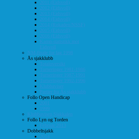
2011 (Eidsvoll)
2012 (Eidsvoll)
2013 (Eidsvoll)
2014 (Eidsvoll)
2014 (Rokaden/NSSF)
2015 (Eidsvoll)
2016 (Eidsvoll)
Kamp-statistikk mot
Eidsvoll
NM-finale for lag 1998
Ås sjakklubb
Totaloversikt
Turneringer 1981-1986
Turneringer 1987-1991
Turneringer 1992-1996
Klubbaviser
Partier fra Ås sjakklubb
Follo Open Handicap
2001
1999
Klubbavisen Sjakkalen
Follo Lyn og Torden
Februar 2013
Dobbeltsjakk
2014