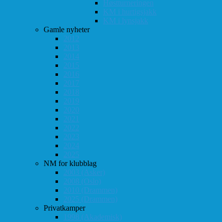
Høstturneringen
KM i hurtigsjakk
KM i lynsjakk
Gamle nyheter
2012
2013
2014
2015
2016
2017
2018
2019
2020
2021
2022
2023
2024
2025
NM for klubblag
2003 (Asker)
2008 (Oslo)
2010 (Drammen)
2025 (Drammen)
Privatkamper
1998 (Akademisk)