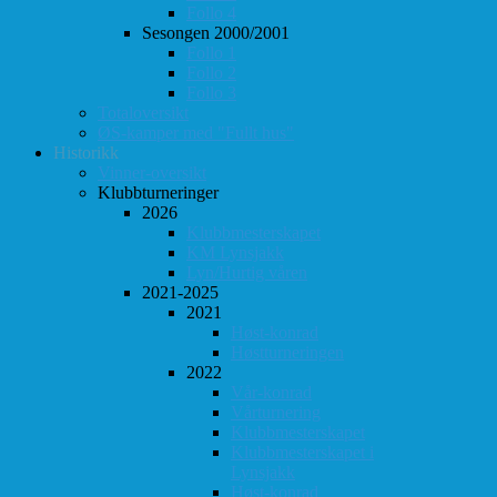
Follo 4
Sesongen 2000/2001
Follo 1
Follo 2
Follo 3
Totaloversikt
ØS-kamper med "Fullt hus"
Historikk
Vinner-oversikt
Klubbturneringer
2026
Klubbmesterskapet
KM Lynsjakk
Lyn/Hurtig våren
2021-2025
2021
Høst-konrad
Høstturneringen
2022
Vår-konrad
Vårturnering
Klubbmesterskapet
Klubbmesterskapet i
Lynsjakk
Høst-konrad