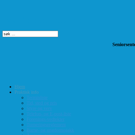
Søk på dette nettstedet
Seniorsente
Hjem
Praktisk info
Terminliste
Tid, sted og pris
Styre og verv
Telefon- og E-post-liste
Forenings-vedtekter
Turneringsreglement
Barne- og ungdomssjakk