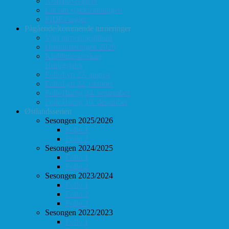
Årsmøte-papirer
Litt om sjakkforeningen
FIDEs regler
Pågående/kommende turneringer
Vårt turneringstilbud
Høstturneringen 2026
Klubbmesterskap
Hurtigsjakk
FolloLyn 27. august
FolloLyn 22. oktober
FolloHurtig 24. september
FolloHurtig 10. desember
Østlandsserien
Sesongen 2025/2026
Follo 1
Follo 2
Sesongen 2024/2025
Follo 1
Follo 2
Sesongen 2023/2024
Follo 1
Follo 2
Follo 3
Sesongen 2022/2023
Follo 1