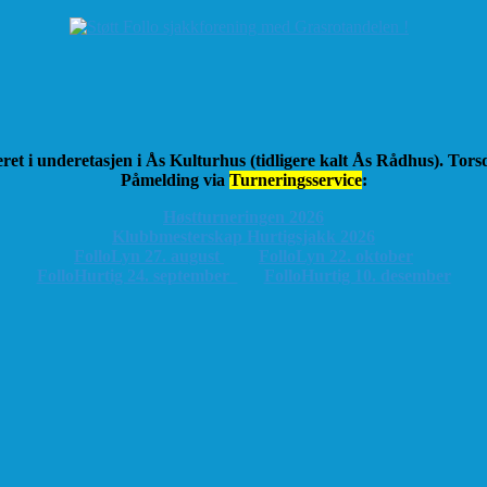
ret i underetasjen i Ås Kulturhus (tidligere kalt Ås Rådhus). Tor
Påmelding via
Turneringsservice
:
Høstturneringen 2026
K
lubbmesterskap Hurtigsjakk 2026
FolloLyn 27. august
FolloLyn 22. oktober
FolloHurtig 24. september
FolloHurtig 10. desember