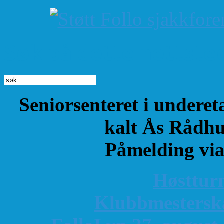
Søk på dette nettste
Seniorsenteret i underet
kalt Ås Rådhu
Påmelding vi
Høsttur
K
lubbmestersk