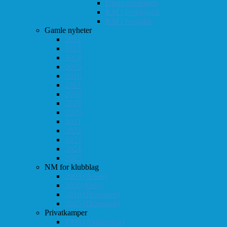
Høstturneringen
KM i hurtigsjakk
KM i lynsjakk
Gamle nyheter
2012
2013
2014
2015
2016
2017
2018
2019
2020
2021
2022
2023
2024
2025
NM for klubblag
2003 (Asker)
2008 (Oslo)
2010 (Drammen)
2025 (Drammen)
Privatkamper
1998 (Akademisk)