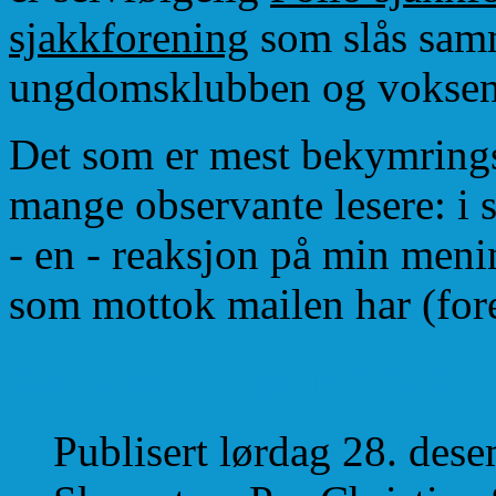
sjakkforening
som slås samm
ungdomsklubben og voksen
Det som er mest bekymringsfu
mange observante lesere: i 
- en - reaksjon på min meni
som mottok mailen har (fore
Karlstad Open 2024
Publisert lørdag 28. des