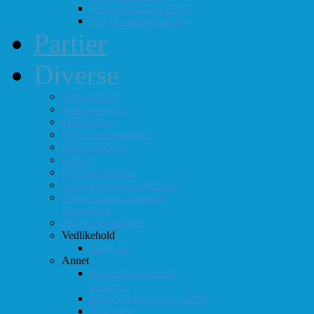
#3 (8. september 2018)
#4 (13. oktober 2018)
Partier
Diverse
Støtteordning
Sjakkrating.no
FIDE-rating
Follo-kombinasjoner
Grasrotandelen
Linker
DVD-er til utlån
Virtuell sjakklubb (lichess)
Førsteplasser i eksterne
turneringer
Hedersbevisninger
Vedlikehold
Logg inn
Annet
Ikke helt som andre
muséer...
Intervju klubbmester 2013
Skjemaer