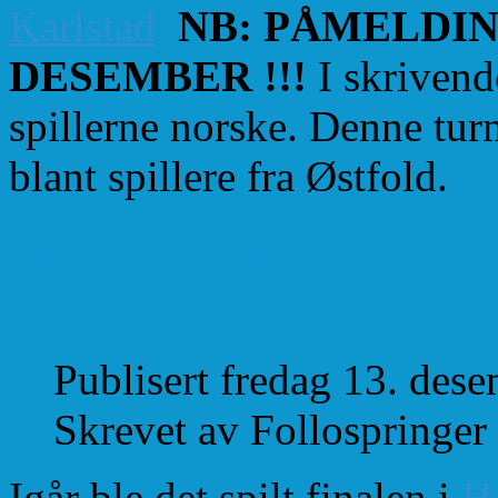
Karlstad
NB: PÅMELDIN
DESEMBER !!!
I skrivend
spillerne norske. Denne tur
blant spillere fra Østfold.
Daniel Arvola vant K
!
Publisert fredag 13. des
Skrevet av Follospringer
Igår ble det spilt finalen i
H