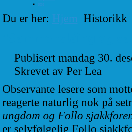
test
Du er her:
Hjem
Historikk
"Sammenslåing og sa
Publisert mandag 30. de
Skrevet av Per Lea
Observante lesere som mott
reagerte naturlig nok på set
ungdom og Follo sjakkfore
er selvfølgelig
Follo sjakk