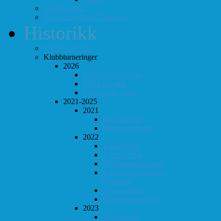
Totaloversikt
ØS-kamper med "Fullt hus"
Historikk
Vinner-oversikt
Klubbturneringer
2026
Klubbmesterskapet
KM Lynsjakk
Lyn/Hurtig våren
2021-2025
2021
Høst-konrad
Høstturneringen
2022
Vår-konrad
Vårturnering
Klubbmesterskapet
Klubbmesterskapet i
Lynsjakk
Høst-konrad
KM i Hurtigsjakk
2023
Vår-konrad