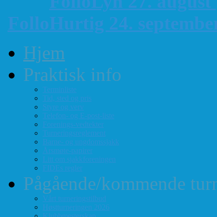
FolloLyn 27. august
FolloHurtig 24. septemb
Hjem
Praktisk info
Terminliste
Tid, sted og pris
Styre og verv
Telefon- og E-post-liste
Forenings-vedtekter
Turneringsreglement
Barne- og ungdomssjakk
Årsmøte-papirer
Litt om sjakkforeningen
FIDEs regler
Pågående/kommende turn
Vårt turneringstilbud
Høstturneringen 2026
Klubbmesterskap