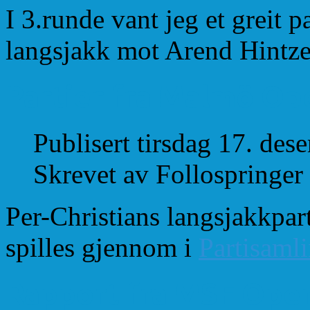
I 3.runde vant jeg et greit p
langsjakk mot Arend Hintz
Partier fra Malmö Op
Publisert tirsdag 17. de
Skrevet av Follospringer
Per-Christians langsjakkpart
spilles gjennom i
Partisaml
Rapport fra MSF Ope