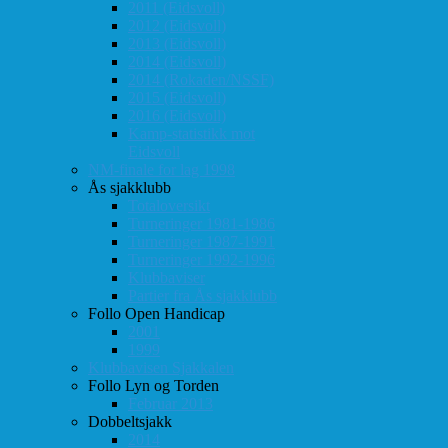
2011 (Eidsvoll)
2012 (Eidsvoll)
2013 (Eidsvoll)
2014 (Eidsvoll)
2014 (Rokaden/NSSF)
2015 (Eidsvoll)
2016 (Eidsvoll)
Kamp-statistikk mot
Eidsvoll
NM-finale for lag 1998
Ås sjakklubb
Totaloversikt
Turneringer 1981-1986
Turneringer 1987-1991
Turneringer 1992-1996
Klubbaviser
Partier fra Ås sjakklubb
Follo Open Handicap
2001
1999
Klubbavisen Sjakkalen
Follo Lyn og Torden
Februar 2013
Dobbeltsjakk
2014