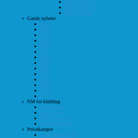
Høstturneringen
KM i hurtigsjakk
KM i lynsjakk
Gamle nyheter
2012
2013
2014
2015
2016
2017
2018
2019
2020
2021
2022
2023
2024
2025
NM for klubblag
2003 (Asker)
2008 (Oslo)
2010 (Drammen)
2025 (Drammen)
Privatkamper
1998 (Akademisk)