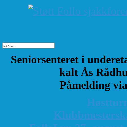
Søk på dette nettste
Seniorsenteret i underet
kalt Ås Rådhu
Påmelding vi
Høsttur
K
lubbmestersk