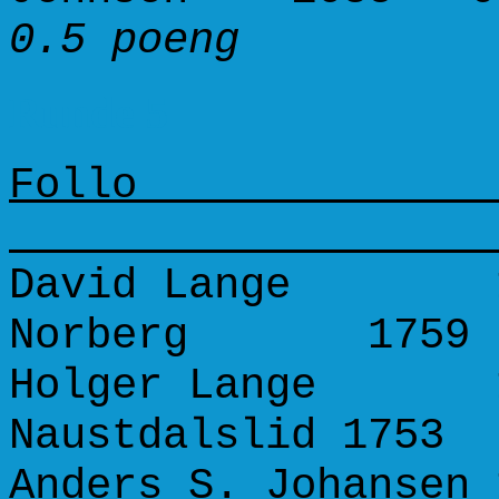
0.5 poeng 
Runde 5
Follo F
David Lange 16
Norberg 17
Holger Lange 16
Naustdalslid 175
Anders S. Johansen 