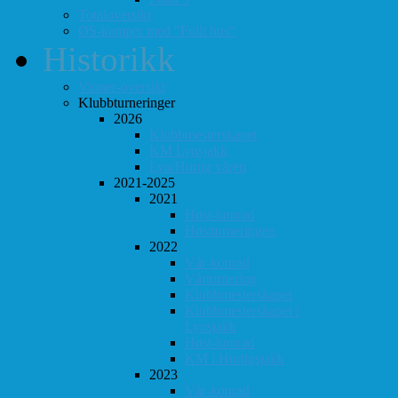
Totaloversikt
ØS-kamper med "Fullt hus"
Historikk
Vinner-oversikt
Klubbturneringer
2026
Klubbmesterskapet
KM Lynsjakk
Lyn/Hurtig våren
2021-2025
2021
Høst-konrad
Høstturneringen
2022
Vår-konrad
Vårturnering
Klubbmesterskapet
Klubbmesterskapet i
Lynsjakk
Høst-konrad
KM i Hurtigsjakk
2023
Vår-konrad