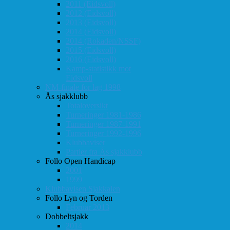
2011 (Eidsvoll)
2012 (Eidsvoll)
2013 (Eidsvoll)
2014 (Eidsvoll)
2014 (Rokaden/NSSF)
2015 (Eidsvoll)
2016 (Eidsvoll)
Kamp-statistikk mot
Eidsvoll
NM-finale for lag 1998
Ås sjakklubb
Totaloversikt
Turneringer 1981-1986
Turneringer 1987-1991
Turneringer 1992-1996
Klubbaviser
Partier fra Ås sjakklubb
Follo Open Handicap
2001
1999
Klubbavisen Sjakkalen
Follo Lyn og Torden
Februar 2013
Dobbeltsjakk
2014