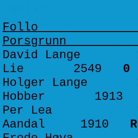
Runde 1
Fol
Porsg
David Lange 165
Lie 2549
0 
Holger Lange 16
Hobber 191
Per Lea 1575
Aandal 1910
R