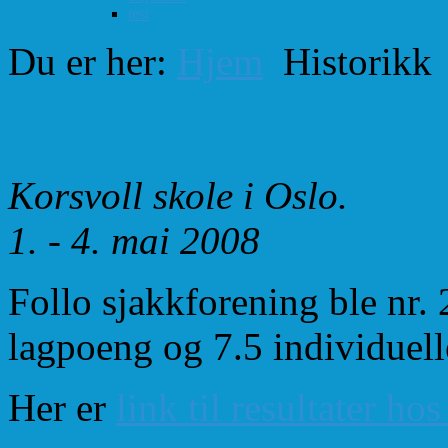
test
Du er her:
Hjem
Historikk
NM for klubblag 2008
Korsvoll skole i Oslo.
1. - 4. mai 2008
Follo sjakkforening ble nr. 
lagpoeng og 7.5 individuel
Her er
link til resultater ho