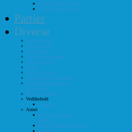
#3 (8. september 2018)
#4 (13. oktober 2018)
Partier
Diverse
Støtteordning
Sjakkrating.no
FIDE-rating
Follo-kombinasjoner
Grasrotandelen
Linker
DVD-er til utlån
Virtuell sjakklubb (lichess)
Førsteplasser i eksterne
turneringer
Hedersbevisninger
Vedlikehold
Logg inn
Annet
Ikke helt som andre
muséer...
Intervju klubbmester 2013
Skjemaer