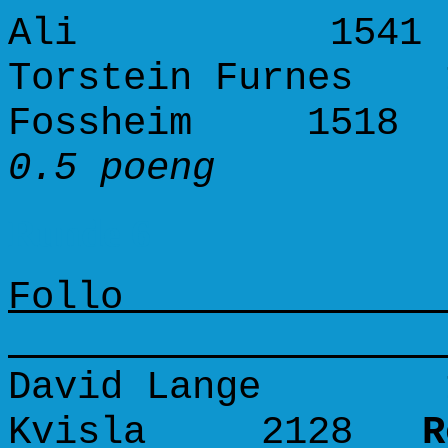
Ali 154
Torstein Furnes 1
Fossheim 151
0.5 poeng 
Runde 6
Follo 
David Lange 165
Kvisla 2128
R