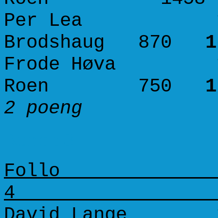
Per Lea 1575
Brodshaug 870
1
Frode Høva 155
Roen 750
1
2 poeng 
Runde 3
Follo 
David Lange 16