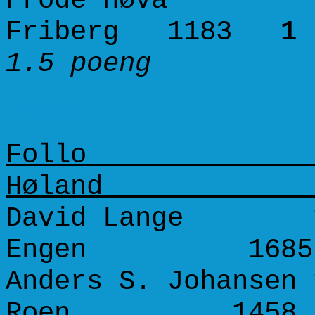
Frode Høva 155
Friberg 1183
1 
1.5 poeng 
Runde 2
Follo A
Høla
David Lange 16
Engen 16
Anders S. Johansen 
Roen 145