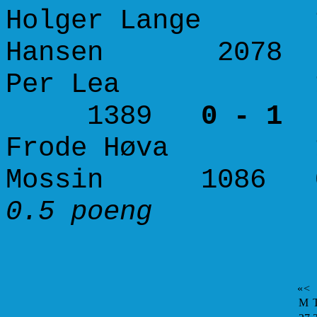
Holger Lange 16
Hansen 207
Per Lea 1575 
1389
0 - 1
Frode Høva 155
Mossin 1086
0.5 poeng 
«
<
M