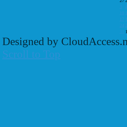
27
3
10
17
24
31
Designed by CloudAccess.n
Scroll to Top