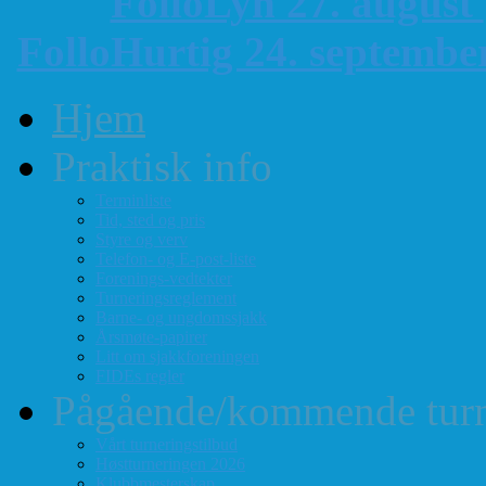
FolloLyn 27. august
FolloHurtig 24. septemb
Hjem
Praktisk info
Terminliste
Tid, sted og pris
Styre og verv
Telefon- og E-post-liste
Forenings-vedtekter
Turneringsreglement
Barne- og ungdomssjakk
Årsmøte-papirer
Litt om sjakkforeningen
FIDEs regler
Pågående/kommende turn
Vårt turneringstilbud
Høstturneringen 2026
Klubbmesterskap