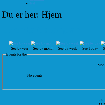
test
Du er her:
Hjem
Events Calendar
See by year
See by month
See by week
See Today
S
Events for the
Mond
No events
«
<
M