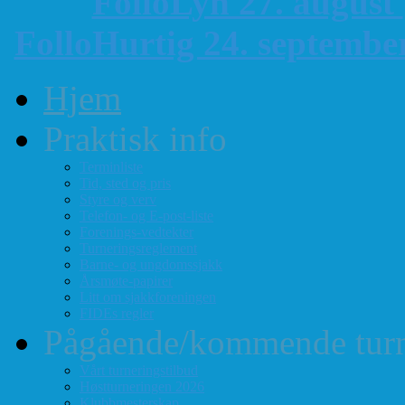
FolloLyn 27. august
FolloHurtig 24. septemb
Hjem
Praktisk info
Terminliste
Tid, sted og pris
Styre og verv
Telefon- og E-post-liste
Forenings-vedtekter
Turneringsreglement
Barne- og ungdomssjakk
Årsmøte-papirer
Litt om sjakkforeningen
FIDEs regler
Pågående/kommende turn
Vårt turneringstilbud
Høstturneringen 2026
Klubbmesterskap