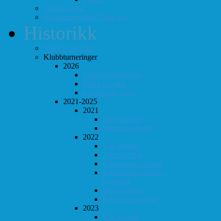
Totaloversikt
ØS-kamper med "Fullt hus"
Historikk
Vinner-oversikt
Klubbturneringer
2026
Klubbmesterskapet
KM Lynsjakk
Lyn/Hurtig våren
2021-2025
2021
Høst-konrad
Høstturneringen
2022
Vår-konrad
Vårturnering
Klubbmesterskapet
Klubbmesterskapet i
Lynsjakk
Høst-konrad
KM i Hurtigsjakk
2023
Vår-konrad