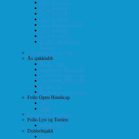
2011 (Eidsvoll)
2012 (Eidsvoll)
2013 (Eidsvoll)
2014 (Eidsvoll)
2014 (Rokaden/NSSF)
2015 (Eidsvoll)
2016 (Eidsvoll)
Kamp-statistikk mot
Eidsvoll
NM-finale for lag 1998
Ås sjakklubb
Totaloversikt
Turneringer 1981-1986
Turneringer 1987-1991
Turneringer 1992-1996
Klubbaviser
Partier fra Ås sjakklubb
Follo Open Handicap
2001
1999
Klubbavisen Sjakkalen
Follo Lyn og Torden
Februar 2013
Dobbeltsjakk
2014