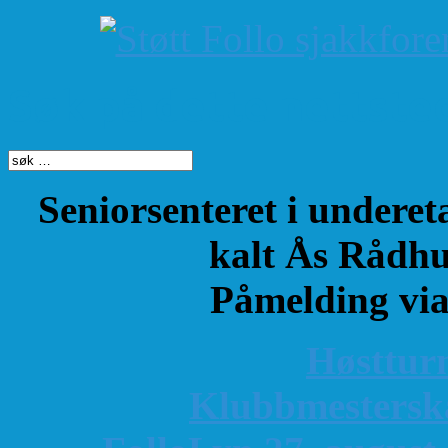
Søk på dette nettste
Seniorsenteret i underet
kalt Ås Rådhu
Påmelding vi
Høsttur
K
lubbmestersk