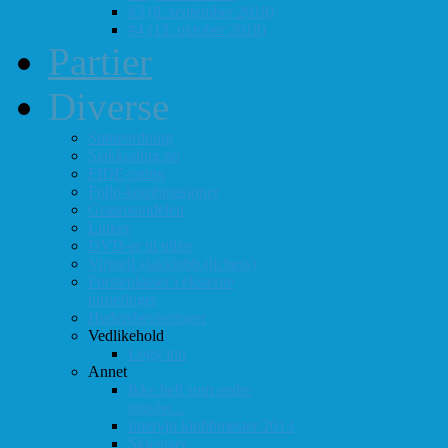
#3 (8. september 2018)
#4 (13. oktober 2018)
Partier
Diverse
Støtteordning
Sjakkrating.no
FIDE-rating
Follo-kombinasjoner
Grasrotandelen
Linker
DVD-er til utlån
Virtuell sjakklubb (lichess)
Førsteplasser i eksterne
turneringer
Hedersbevisninger
Vedlikehold
Logg inn
Annet
Ikke helt som andre
muséer...
Intervju klubbmester 2013
Skjemaer