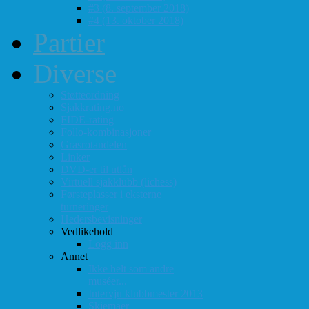
#3 (8. september 2018)
#4 (13. oktober 2018)
Partier
Diverse
Støtteordning
Sjakkrating.no
FIDE-rating
Follo-kombinasjoner
Grasrotandelen
Linker
DVD-er til utlån
Virtuell sjakklubb (lichess)
Førsteplasser i eksterne
turneringer
Hedersbevisninger
Vedlikehold
Logg inn
Annet
Ikke helt som andre
muséer...
Intervju klubbmester 2013
Skjemaer