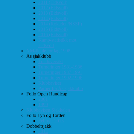
2011 (Eidsvoll)
2012 (Eidsvoll)
2013 (Eidsvoll)
2014 (Eidsvoll)
2014 (Rokaden/NSSF)
2015 (Eidsvoll)
2016 (Eidsvoll)
Kamp-statistikk mot
Eidsvoll
NM-finale for lag 1998
Ås sjakklubb
Totaloversikt
Turneringer 1981-1986
Turneringer 1987-1991
Turneringer 1992-1996
Klubbaviser
Partier fra Ås sjakklubb
Follo Open Handicap
2001
1999
Klubbavisen Sjakkalen
Follo Lyn og Torden
Februar 2013
Dobbeltsjakk
2014