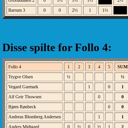
Groruddalen 2
0
1
½
1
½
1
½
XXX
2
½
Bærum 3
0
0
2
½
1
1
½
XXX
Disse spilte for Follo 4:
Follo 4
1
2
3
4
5
SU
Trygve Olsen
½
½
Vegard Garmark
1
0
1
Alf Geir Thowsen
0
0
Bjørn Rønbeck
0
0
Andreas Blomberg Andersen
1
1
Anders Midtgard
0
½
0
½
1
2