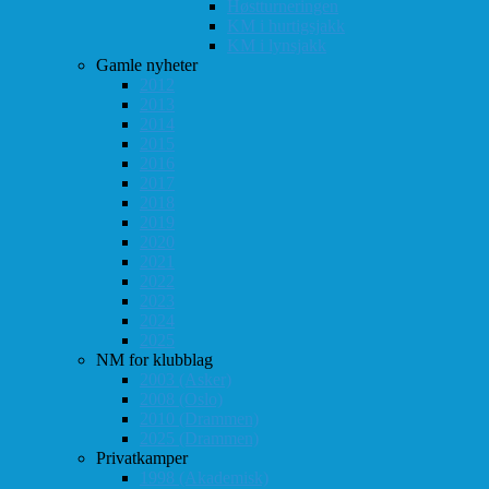
Høstturneringen
KM i hurtigsjakk
KM i lynsjakk
Gamle nyheter
2012
2013
2014
2015
2016
2017
2018
2019
2020
2021
2022
2023
2024
2025
NM for klubblag
2003 (Asker)
2008 (Oslo)
2010 (Drammen)
2025 (Drammen)
Privatkamper
1998 (Akademisk)