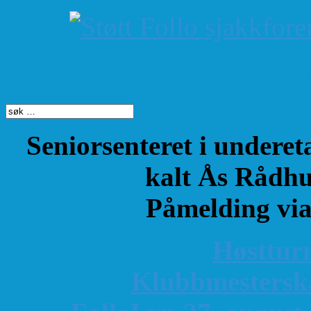
Søk på dette nettste
Seniorsenteret i underet
kalt Ås Rådhu
Påmelding vi
Høsttur
K
lubbmestersk