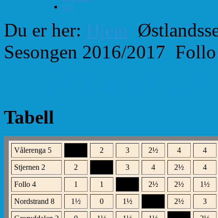
test
Du er her:
Hjem
Østlandsse
Sesongen 2016/2017
Follo
Follo 4. Østlandsserie
Tabell
Vålerenga 5
XXX
2
3
2
½
4
4
Stjernen 2
2
XXX
3
4
2
½
4
Follo 4
1
1
XXX
2
½
2
½
1
½
Nordstrand 8
1
½
0
1
½
XXX
2
½
3