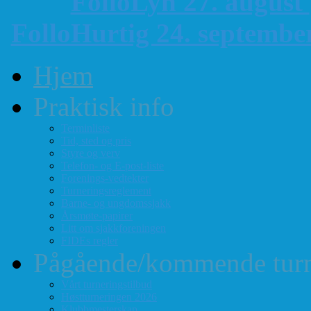
FolloLyn 27. august
FolloHurtig 24. septemb
Hjem
Praktisk info
Terminliste
Tid, sted og pris
Styre og verv
Telefon- og E-post-liste
Forenings-vedtekter
Turneringsreglement
Barne- og ungdomssjakk
Årsmøte-papirer
Litt om sjakkforeningen
FIDEs regler
Pågående/kommende turn
Vårt turneringstilbud
Høstturneringen 2026
Klubbmesterskap