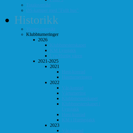
Totaloversikt
ØS-kamper med "Fullt hus"
Historikk
Vinner-oversikt
Klubbturneringer
2026
Klubbmesterskapet
KM Lynsjakk
Lyn/Hurtig våren
2021-2025
2021
Høst-konrad
Høstturneringen
2022
Vår-konrad
Vårturnering
Klubbmesterskapet
Klubbmesterskapet i
Lynsjakk
Høst-konrad
KM i Hurtigsjakk
2023
Vår-konrad