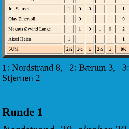
Jon Samset
1
0
0
1
Olav Einervoll
0
0
Magnus Øyvind Lange
1
0
1
0
2
Aksel Heien
1
1
SUM
2½
1½
1
2½
1
8½
1: Nordstrand 8, 2: Bærum 3, 3:
Stjernen 2
Runde 1