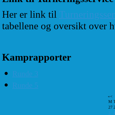
Her er link til
Turneringsser
tabellene og oversikt over 
Kamprapporter
Runde 3
Runde 5
«
<
M
27
3