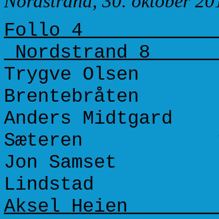
Nordstrand, 30. oktober 20
Foll
Nords
Trygve Olsen
Brentebråten
Anders Midtgar
Sæteren 110
Jon Samset 
Lindstad 10
Aksel Heien