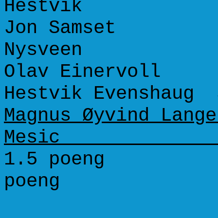
Hestvik 75
Jon Samset 
Nysveen --
Olav Einervol
Hestvik Evenshaug
Magnus Øyvind L
Mesic ---
1.5 po
poeng