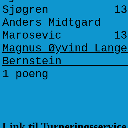
Sjøgren 131
Anders Midtgar
Marosevic 135
Magnus Øyvind L
Bernstein 1
1 poeng
Link til Turneringsservice