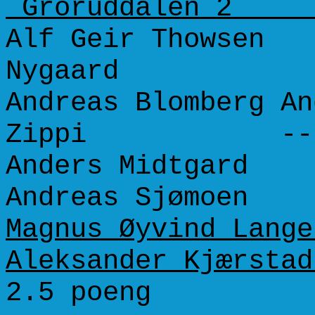
Grorud
Alf Geir Thows
Nygaard 10
Andreas Blomberg An
Zippi ----
Anders Midtga
Andreas Sjømoe
Magnus Øyvind 
Aleksander Kjæ
2.5 po