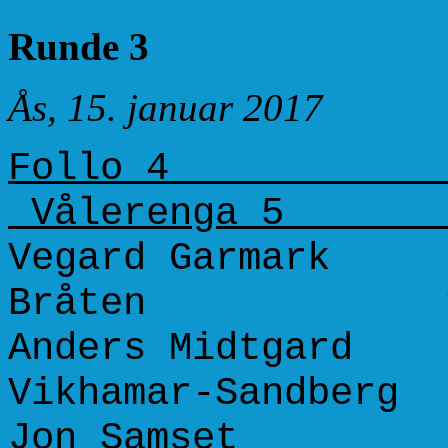
Runde 3
Ås, 15. januar 2017
Foll
Våler
Vegard Garmar
Bråten 155
Anders Midtgar
Vikhamar-Sandber
Jon Samset 