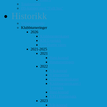
Totaloversikt
ØS-kamper med "Fullt hus"
Historikk
Vinner-oversikt
Klubbturneringer
2026
Klubbmesterskapet
KM Lynsjakk
Lyn/Hurtig våren
2021-2025
2021
Høst-konrad
Høstturneringen
2022
Vår-konrad
Vårturnering
Klubbmesterskapet
Klubbmesterskapet i
Lynsjakk
Høst-konrad
KM i Hurtigsjakk
2023
Vår-konrad