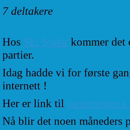
7 deltakere
Hos
Ski Sjakk
kommer det et
partier.
Idag hadde vi for første ga
internett !
Her er link til
turneringen 
Nå blir det noen måneders p