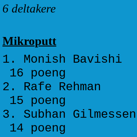
6 deltakere
Mikroputt
1. Monish B
16 poeng
2. Rafe Reh
15 poeng
3. Subhan Gilm
14 poeng