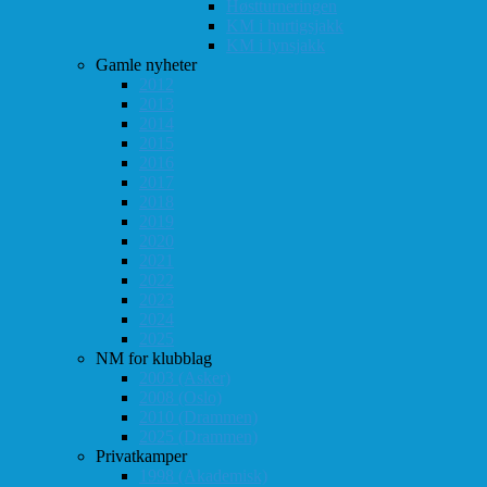
Høstturneringen
KM i hurtigsjakk
KM i lynsjakk
Gamle nyheter
2012
2013
2014
2015
2016
2017
2018
2019
2020
2021
2022
2023
2024
2025
NM for klubblag
2003 (Asker)
2008 (Oslo)
2010 (Drammen)
2025 (Drammen)
Privatkamper
1998 (Akademisk)