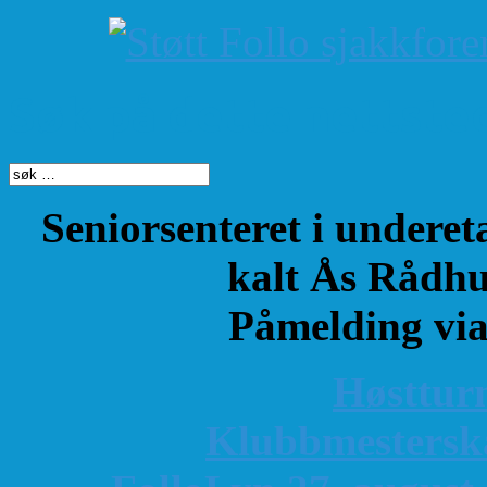
Søk på dette nettste
Seniorsenteret i underet
kalt Ås Rådhu
Påmelding vi
Høsttur
K
lubbmestersk