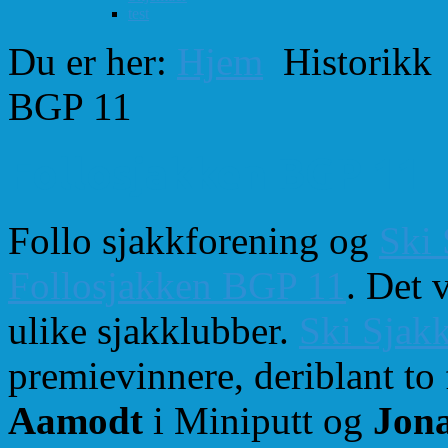
test
Du er her:
Hjem
Historikk
BGP 11
Follosjakken BGP 11
Follo sjakkforening og
Ski 
Follosjakken BGP 11
. Det 
ulike sjakklubber.
Ski Sjak
premievinnere, deriblant to 
Aamodt
i Miniputt og
Jona