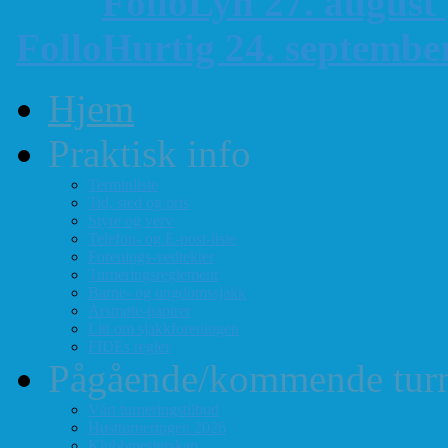
FolloLyn 27. august
FolloHurtig 24. septemb
Hjem
Praktisk info
Terminliste
Tid, sted og pris
Styre og verv
Telefon- og E-post-liste
Forenings-vedtekter
Turneringsreglement
Barne- og ungdomssjakk
Årsmøte-papirer
Litt om sjakkforeningen
FIDEs regler
Pågående/kommende turn
Vårt turneringstilbud
Høstturneringen 2026
Klubbmesterskap