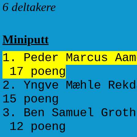
6 deltakere
Miniputt
1. Peder Marcus
17 poeng
2. Yngve Mæhle 
15 poeng
3. Ben Samuel Gro
12 poeng