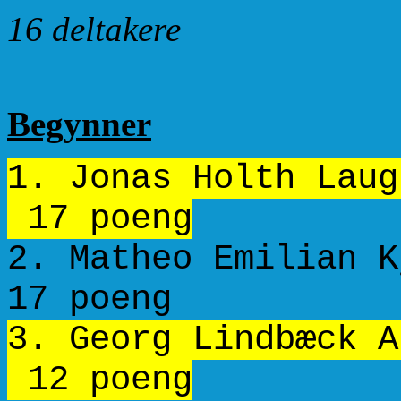
16 deltakere
Begynner
1. Jonas Holth 
17 poeng
2. Matheo Emili
17 poeng
3. Georg Lindbæc
12 poeng