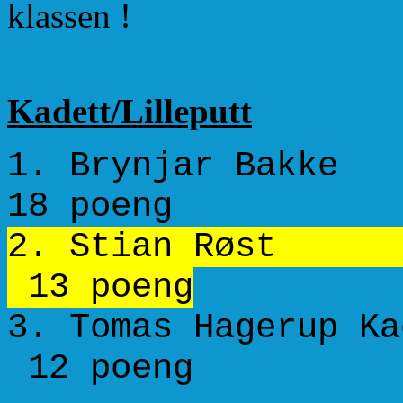
klassen !
Kadett/Lilleputt
1. Brynjar B
18 poeng
2. Stian Rø
13 poeng
3. Tomas Hagerup
12 poeng