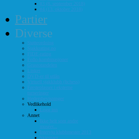
#3 (8. september 2018)
#4 (13. oktober 2018)
Partier
Diverse
Støtteordning
Sjakkrating.no
FIDE-rating
Follo-kombinasjoner
Grasrotandelen
Linker
DVD-er til utlån
Virtuell sjakklubb (lichess)
Førsteplasser i eksterne
turneringer
Hedersbevisninger
Vedlikehold
Logg inn
Annet
Ikke helt som andre
muséer...
Intervju klubbmester 2013
Skjemaer