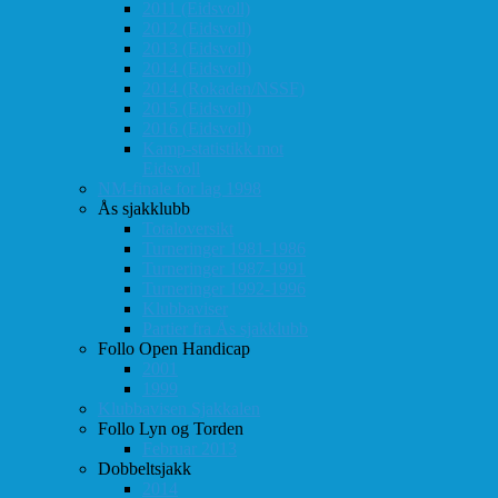
2011 (Eidsvoll)
2012 (Eidsvoll)
2013 (Eidsvoll)
2014 (Eidsvoll)
2014 (Rokaden/NSSF)
2015 (Eidsvoll)
2016 (Eidsvoll)
Kamp-statistikk mot
Eidsvoll
NM-finale for lag 1998
Ås sjakklubb
Totaloversikt
Turneringer 1981-1986
Turneringer 1987-1991
Turneringer 1992-1996
Klubbaviser
Partier fra Ås sjakklubb
Follo Open Handicap
2001
1999
Klubbavisen Sjakkalen
Follo Lyn og Torden
Februar 2013
Dobbeltsjakk
2014