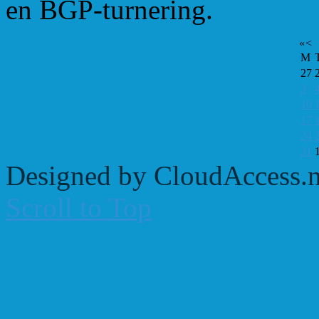
en BGP-turnering.
«
<
M
27
3
10
17
24
31
Designed by CloudAccess.n
Scroll to Top