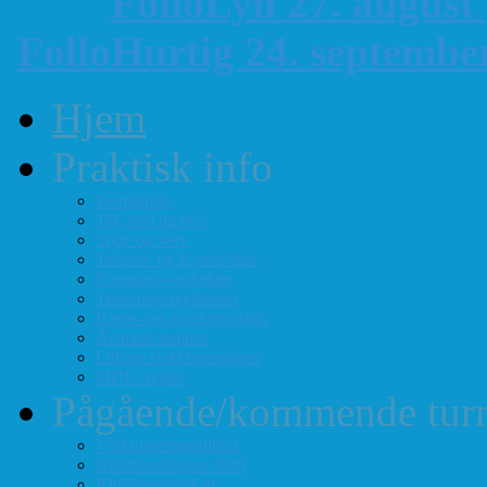
FolloLyn 27. august
FolloHurtig 24. septemb
Hjem
Praktisk info
Terminliste
Tid, sted og pris
Styre og verv
Telefon- og E-post-liste
Forenings-vedtekter
Turneringsreglement
Barne- og ungdomssjakk
Årsmøte-papirer
Litt om sjakkforeningen
FIDEs regler
Pågående/kommende turn
Vårt turneringstilbud
Høstturneringen 2026
Klubbmesterskap