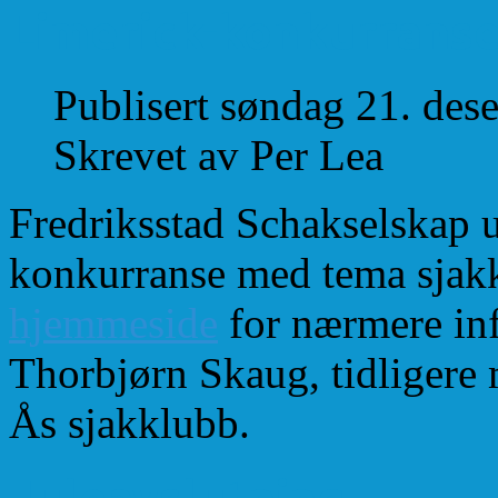
Limerick-konkurranse
Publisert søndag 21. de
Skrevet av Per Lea
Fredriksstad Schakselskap u
konkurranse med tema sjakk
hjemmeside
for nærmere inf
Thorbjørn Skaug, tidligere
Ås sjakklubb.
Juleavslutning