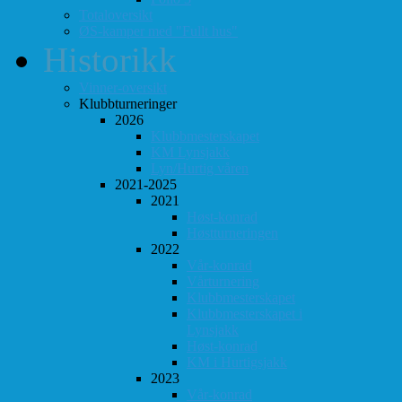
Totaloversikt
ØS-kamper med "Fullt hus"
Historikk
Vinner-oversikt
Klubbturneringer
2026
Klubbmesterskapet
KM Lynsjakk
Lyn/Hurtig våren
2021-2025
2021
Høst-konrad
Høstturneringen
2022
Vår-konrad
Vårturnering
Klubbmesterskapet
Klubbmesterskapet i
Lynsjakk
Høst-konrad
KM i Hurtigsjakk
2023
Vår-konrad