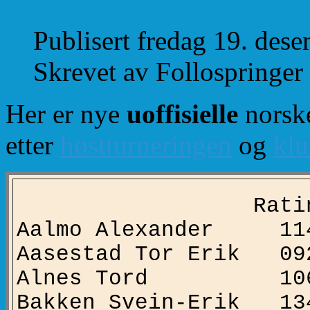
Publisert fredag 19. des
Skrevet av Follospringer
Her er nye
uoffisielle
norske
etter
høstturneringen
og
klu
Rating Anta
Aalmo Alexander 11
Aasestad Tor Erik 09
Alnes Tord 106
Bakken Svein-Erik 13