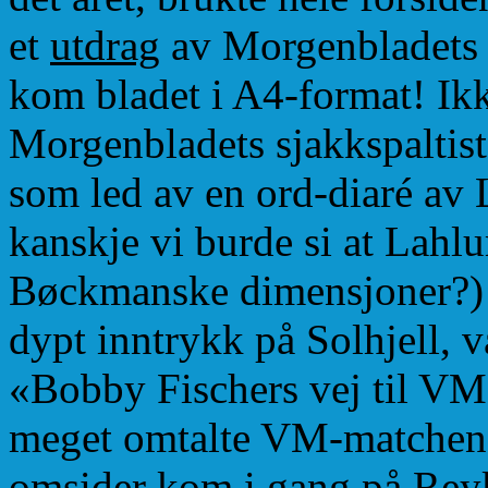
et
utdrag
av Morgenbladets 
kom bladet i A4-format! Ikke
Morgenbladets sjakkspalti
som led av en ord-diaré av
kanskje vi burde si at Lahlu
Bøckmanske dimensjoner?) 
dypt inntrykk på Solhjell, 
«Bobby Fischers vej til VM»,
meget omtalte VM-matchen
omsider kom i gang på Rey