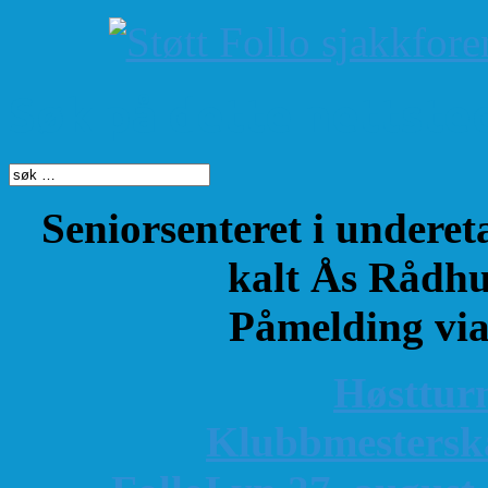
Søk på dette nettste
Seniorsenteret i underet
kalt Ås Rådhu
Påmelding vi
Høsttur
K
lubbmestersk