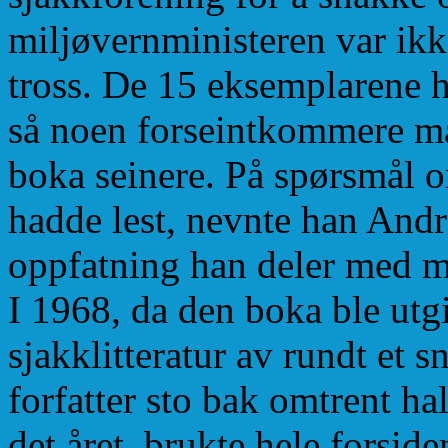
miljøvernministeren var ikke
tross. De 15 eksemplarene h
så noen forseintkommere mått
boka seinere. På spørsmål 
hadde lest, nevnte han André
oppfatning han deler med m
I 1968, da den boka ble utg
sjakklitteratur av rundt et s
forfatter sto bak omtrent ha
det året, brukte hele forside