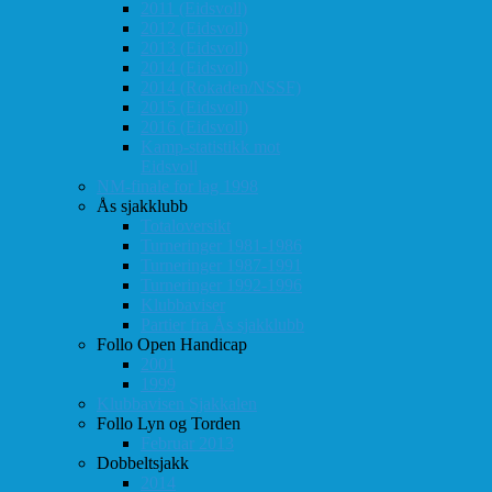
2011 (Eidsvoll)
2012 (Eidsvoll)
2013 (Eidsvoll)
2014 (Eidsvoll)
2014 (Rokaden/NSSF)
2015 (Eidsvoll)
2016 (Eidsvoll)
Kamp-statistikk mot
Eidsvoll
NM-finale for lag 1998
Ås sjakklubb
Totaloversikt
Turneringer 1981-1986
Turneringer 1987-1991
Turneringer 1992-1996
Klubbaviser
Partier fra Ås sjakklubb
Follo Open Handicap
2001
1999
Klubbavisen Sjakkalen
Follo Lyn og Torden
Februar 2013
Dobbeltsjakk
2014