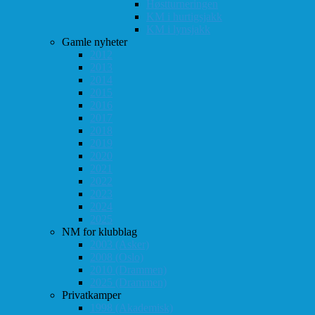
Høstturneringen
KM i hurtigsjakk
KM i lynsjakk
Gamle nyheter
2012
2013
2014
2015
2016
2017
2018
2019
2020
2021
2022
2023
2024
2025
NM for klubblag
2003 (Asker)
2008 (Oslo)
2010 (Drammen)
2025 (Drammen)
Privatkamper
1998 (Akademisk)