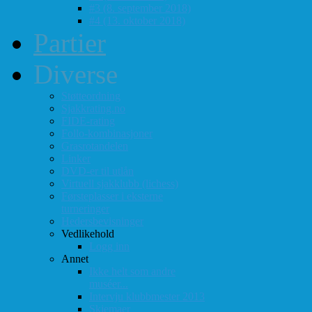
#3 (8. september 2018)
#4 (13. oktober 2018)
Partier
Diverse
Støtteordning
Sjakkrating.no
FIDE-rating
Follo-kombinasjoner
Grasrotandelen
Linker
DVD-er til utlån
Virtuell sjakklubb (lichess)
Førsteplasser i eksterne
turneringer
Hedersbevisninger
Vedlikehold
Logg inn
Annet
Ikke helt som andre
muséer...
Intervju klubbmester 2013
Skjemaer