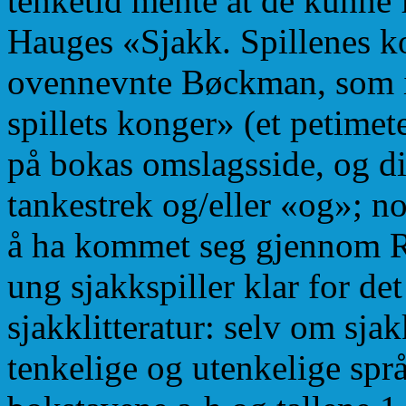
tenketid mente at de kunne
Hauges «Sjakk. Spillenes k
ovennevnte Bøckman, som i
spillets konger» (et petimete
på bokas omslagsside, og di
tankestrek og/eller «og»; 
å ha kommet seg gjennom R
ung sjakkspiller klar for de
sjakklitteratur: selv om sja
tenkelige og utenkelige språk