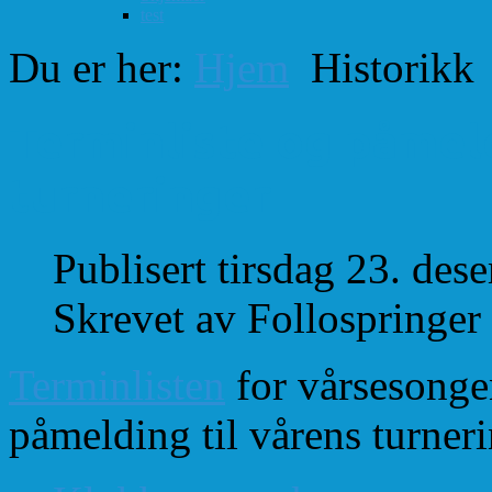
test
Du er her:
Hjem
Historikk
Terminliste og påmeld
turneringer
Publisert tirsdag 23. de
Skrevet av Follospringer
Terminlisten
for vårsesongen
påmelding til vårens turneri