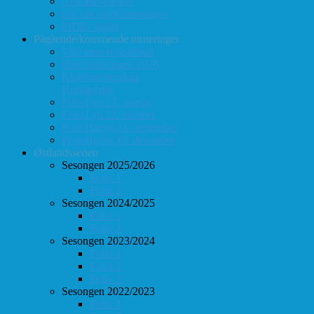
Årsmøte-papirer
Litt om sjakkforeningen
FIDEs regler
Pågående/kommende turneringer
Vårt turneringstilbud
Høstturneringen 2026
Klubbmesterskap
Hurtigsjakk
FolloLyn 27. august
FolloLyn 22. oktober
FolloHurtig 24. september
FolloHurtig 10. desember
Østlandsserien
Sesongen 2025/2026
Follo 1
Follo 2
Sesongen 2024/2025
Follo 1
Follo 2
Sesongen 2023/2024
Follo 1
Follo 2
Follo 3
Sesongen 2022/2023
Follo 1