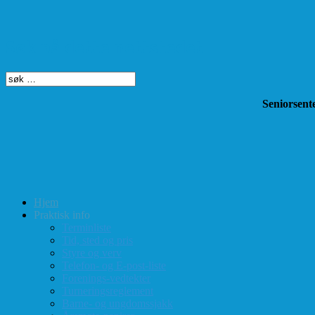
Søk på dette nettstedet
Seniorsente
Hjem
Praktisk info
Terminliste
Tid, sted og pris
Styre og verv
Telefon- og E-post-liste
Forenings-vedtekter
Turneringsreglement
Barne- og ungdomssjakk