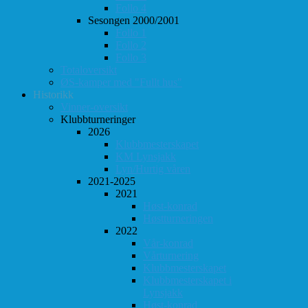
Follo 4
Sesongen 2000/2001
Follo 1
Follo 2
Follo 3
Totaloversikt
ØS-kamper med "Fullt hus"
Historikk
Vinner-oversikt
Klubbturneringer
2026
Klubbmesterskapet
KM Lynsjakk
Lyn/Hurtig våren
2021-2025
2021
Høst-konrad
Høstturneringen
2022
Vår-konrad
Vårturnering
Klubbmesterskapet
Klubbmesterskapet i
Lynsjakk
Høst-konrad