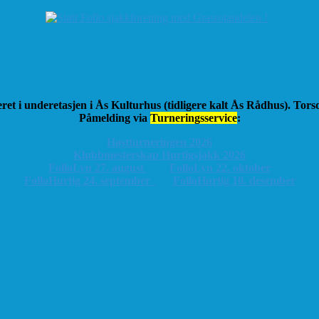
ret i underetasjen i Ås Kulturhus (tidligere kalt Ås Rådhus). Tor
Påmelding via
Turneringsservice
:
Høstturneringen 2026
K
lubbmesterskap Hurtigsjakk 2026
FolloLyn 27. august
FolloLyn 22. oktober
FolloHurtig 24. september
FolloHurtig 10. desember