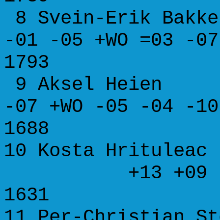
8 Svein-Erik Ba
-01 -05 +WO =03 -
1793
9 Aksel Heie
-07 +WO -05 -04 -
1688
10 Kosta Hritul
+13 +09 -08
1631
11 Per-Christian 