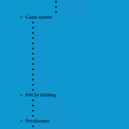
Høstturneringen
KM i hurtigsjakk
KM i lynsjakk
Gamle nyheter
2012
2013
2014
2015
2016
2017
2018
2019
2020
2021
2022
2023
2024
2025
NM for klubblag
2003 (Asker)
2008 (Oslo)
2010 (Drammen)
2025 (Drammen)
Privatkamper
1998 (Akademisk)