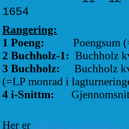
1654
Rangering:
1 Poeng:
Poengsum (=Lag
2 Buchholz-1:
Buchholz kva
3 Buchholz:
Buchholz kval
(=LP monrad i lagturnering
4 i-Snittm:
Gjennomsnittl
Her er
link til turneringen 