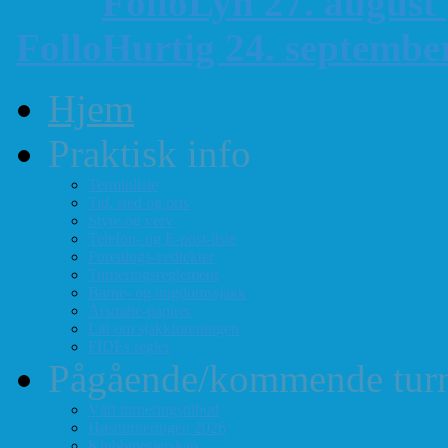
FolloLyn 27. august
FolloHurtig 24. septemb
Hjem
Praktisk info
Terminliste
Tid, sted og pris
Styre og verv
Telefon- og E-post-liste
Forenings-vedtekter
Turneringsreglement
Barne- og ungdomssjakk
Årsmøte-papirer
Litt om sjakkforeningen
FIDEs regler
Pågående/kommende turn
Vårt turneringstilbud
Høstturneringen 2026
Klubbmesterskap