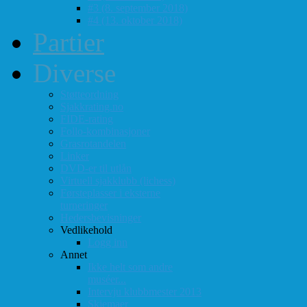
#3 (8. september 2018)
#4 (13. oktober 2018)
Partier
Diverse
Støtteordning
Sjakkrating.no
FIDE-rating
Follo-kombinasjoner
Grasrotandelen
Linker
DVD-er til utlån
Virtuell sjakklubb (lichess)
Førsteplasser i eksterne
turneringer
Hedersbevisninger
Vedlikehold
Logg inn
Annet
Ikke helt som andre
muséer...
Intervju klubbmester 2013
Skjemaer