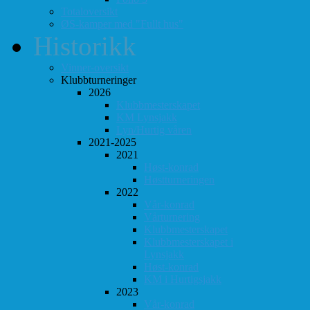
Totaloversikt
ØS-kamper med "Fullt hus"
Historikk
Vinner-oversikt
Klubbturneringer
2026
Klubbmesterskapet
KM Lynsjakk
Lyn/Hurtig våren
2021-2025
2021
Høst-konrad
Høstturneringen
2022
Vår-konrad
Vårturnering
Klubbmesterskapet
Klubbmesterskapet i
Lynsjakk
Høst-konrad
KM i Hurtigsjakk
2023
Vår-konrad