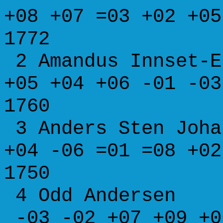
+08 +07 =03 +02 +
1772
2 Amandus Innset-
+05 +04 +06 -01 -
1760
3 Anders Sten Joh
+04 -06 =01 =08 +
1750
4 Odd Anderse
-03 -02 +07 +09 