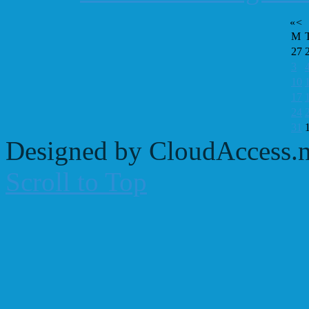
«
<
M
27
3
10
17
24
31
Designed by CloudAccess.n
Scroll to Top