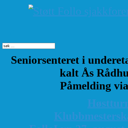
Søk på dette nettste
Seniorsenteret i underet
kalt Ås Rådhu
Påmelding vi
Høsttur
K
lubbmestersk