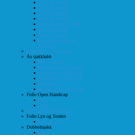
2011 (Eidsvoll)
2012 (Eidsvoll)
2013 (Eidsvoll)
2014 (Eidsvoll)
2014 (Rokaden/NSSF)
2015 (Eidsvoll)
2016 (Eidsvoll)
Kamp-statistikk mot
Eidsvoll
NM-finale for lag 1998
Ås sjakklubb
Totaloversikt
Turneringer 1981-1986
Turneringer 1987-1991
Turneringer 1992-1996
Klubbaviser
Partier fra Ås sjakklubb
Follo Open Handicap
2001
1999
Klubbavisen Sjakkalen
Follo Lyn og Torden
Februar 2013
Dobbeltsjakk
2014