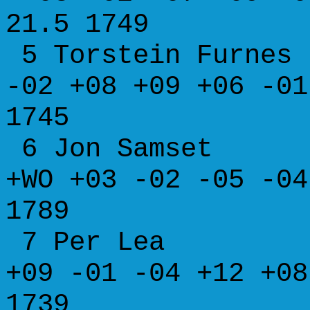
21.5 1749
5 Torstein Fur
-02 +08 +09 +06 -
1745
6 Jon Samset
+WO +03 -02 -05 -
1789
7 Per Lea 
+09 -01 -04 +12 +
1739