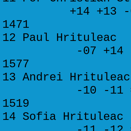
+14 +13 -06
1471
12 Paul Hritul
-07 +14 -09
1577
13 Andrei Hritu
-10 -11 =14
1519
14 Sofia Hritul
-11 -12 =13