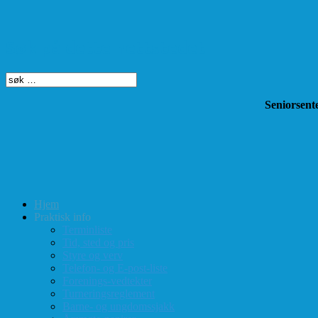
Søk på dette nettstedet
Seniorsente
Hjem
Praktisk info
Terminliste
Tid, sted og pris
Styre og verv
Telefon- og E-post-liste
Forenings-vedtekter
Turneringsreglement
Barne- og ungdomssjakk