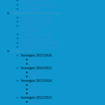
Årsmøte-papirer
Litt om sjakkforeningen
FIDEs regler
Pågående/kommende turneringer
Vårt turneringstilbud
Høstturneringen 2026
Klubbmesterskap
Hurtigsjakk
FolloLyn 27. august
FolloLyn 22. oktober
FolloHurtig 24. september
FolloHurtig 10. desember
Østlandsserien
Sesongen 2025/2026
Follo 1
Follo 2
Sesongen 2024/2025
Follo 1
Follo 2
Sesongen 2023/2024
Follo 1
Follo 2
Follo 3
Sesongen 2022/2023
Follo 1