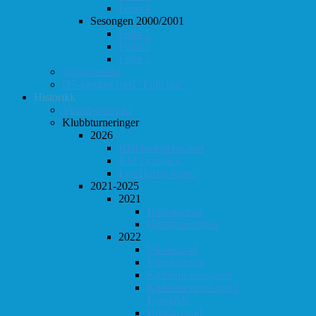
Follo 4
Sesongen 2000/2001
Follo 1
Follo 2
Follo 3
Totaloversikt
ØS-kamper med "Fullt hus"
Historikk
Vinner-oversikt
Klubbturneringer
2026
Klubbmesterskapet
KM Lynsjakk
Lyn/Hurtig våren
2021-2025
2021
Høst-konrad
Høstturneringen
2022
Vår-konrad
Vårturnering
Klubbmesterskapet
Klubbmesterskapet i
Lynsjakk
Høst-konrad