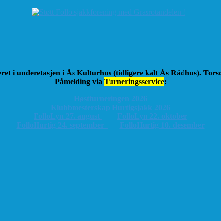
ret i underetasjen i Ås Kulturhus (tidligere kalt Ås Rådhus). Tor
Påmelding via
Turneringsservice
:
Høstturneringen 2026
K
lubbmesterskap Hurtigsjakk 2026
FolloLyn 27. august
FolloLyn 22. oktober
FolloHurtig 24. september
FolloHurtig 10. desember