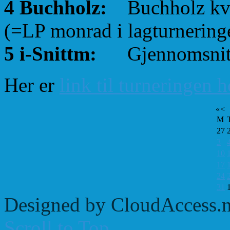
4 Buchholz:
Buchholz kval
(=LP monrad i lagturnering
5 i-Snittm:
Gjennomsnittl
Her er
link til turneringen 
«
<
M
27
3
10
17
24
31
Designed by CloudAccess.n
Scroll to Top