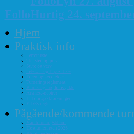
FolloLyn 27. august
FolloHurtig 24. septemb
Hjem
Praktisk info
Terminliste
Tid, sted og pris
Styre og verv
Telefon- og E-post-liste
Forenings-vedtekter
Turneringsreglement
Barne- og ungdomssjakk
Årsmøte-papirer
Litt om sjakkforeningen
FIDEs regler
Pågående/kommende turn
Vårt turneringstilbud
Høstturneringen 2026
Klubbmesterskap