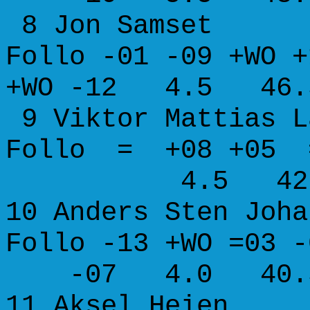
8 Jon Sam
Follo -01 -09 +WO +
+WO -12 4.5 46.5
9 Viktor Mattias 
Follo = +08 
4.5 42.5 50.
10 Anders Sten
Follo -13 +WO 
-07 4.0 40.5 4
11 Aksel H