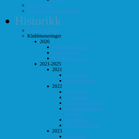
Totaloversikt
ØS-kamper med "Fullt hus"
Historikk
Vinner-oversikt
Klubbturneringer
2026
Klubbmesterskapet
KM Lynsjakk
Lyn/Hurtig våren
2021-2025
2021
Høst-konrad
Høstturneringen
2022
Vår-konrad
Vårturnering
Klubbmesterskapet
Klubbmesterskapet i
Lynsjakk
Høst-konrad
KM i Hurtigsjakk
2023
Vår-konrad