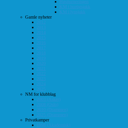
Høstturneringen
KM i hurtigsjakk
KM i lynsjakk
Gamle nyheter
2012
2013
2014
2015
2016
2017
2018
2019
2020
2021
2022
2023
2024
2025
NM for klubblag
2003 (Asker)
2008 (Oslo)
2010 (Drammen)
2025 (Drammen)
Privatkamper
1998 (Akademisk)