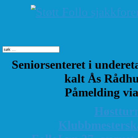
Søk på dette nettste
Seniorsenteret i underet
kalt Ås Rådhu
Påmelding vi
Høsttur
K
lubbmestersk