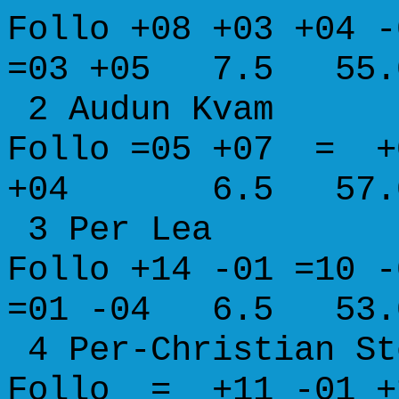
Follo +08 +03 +04 -
=03 +05 7.5 55.0
2 Audun K
Follo =05 +07 = +
+04 6.5 57.0 6
3 Per L
Follo +14 -01 =10 -
=01 -04 6.5 53.0
4 Per-Christia
Follo = +11 -01 