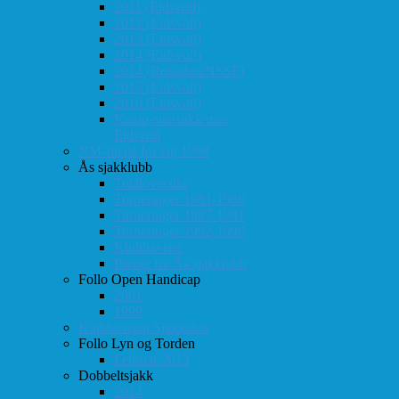
2011 (Eidsvoll)
2012 (Eidsvoll)
2013 (Eidsvoll)
2014 (Eidsvoll)
2014 (Rokaden/NSSF)
2015 (Eidsvoll)
2016 (Eidsvoll)
Kamp-statistikk mot
Eidsvoll
NM-finale for lag 1998
Ås sjakklubb
Totaloversikt
Turneringer 1981-1986
Turneringer 1987-1991
Turneringer 1992-1996
Klubbaviser
Partier fra Ås sjakklubb
Follo Open Handicap
2001
1999
Klubbavisen Sjakkalen
Follo Lyn og Torden
Februar 2013
Dobbeltsjakk
2014