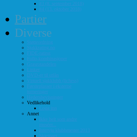
#3 (8. september 2018)
#4 (13. oktober 2018)
Partier
Diverse
Støtteordning
Sjakkrating.no
FIDE-rating
Follo-kombinasjoner
Grasrotandelen
Linker
DVD-er til utlån
Virtuell sjakklubb (lichess)
Førsteplasser i eksterne
turneringer
Hedersbevisninger
Vedlikehold
Logg inn
Annet
Ikke helt som andre
muséer...
Intervju klubbmester 2013
Skjemaer