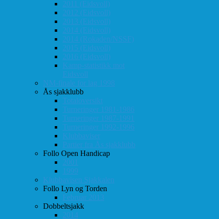
2011 (Eidsvoll)
2012 (Eidsvoll)
2013 (Eidsvoll)
2014 (Eidsvoll)
2014 (Rokaden/NSSF)
2015 (Eidsvoll)
2016 (Eidsvoll)
Kamp-statistikk mot
Eidsvoll
NM-finale for lag 1998
Ås sjakklubb
Totaloversikt
Turneringer 1981-1986
Turneringer 1987-1991
Turneringer 1992-1996
Klubbaviser
Partier fra Ås sjakklubb
Follo Open Handicap
2001
1999
Klubbavisen Sjakkalen
Follo Lyn og Torden
Februar 2013
Dobbeltsjakk
2014