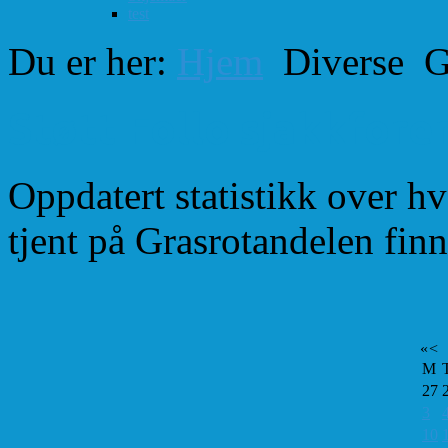
test
Du er her:
Hjem
Diverse
G
Støtt Follo sjakkfor
Oppdatert statistikk over h
tjent på Grasrotandelen fin
«
<
M
27
3
10