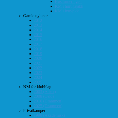
Høstturneringen
KM i hurtigsjakk
KM i lynsjakk
Gamle nyheter
2012
2013
2014
2015
2016
2017
2018
2019
2020
2021
2022
2023
2024
2025
NM for klubblag
2003 (Asker)
2008 (Oslo)
2010 (Drammen)
2025 (Drammen)
Privatkamper
1998 (Akademisk)