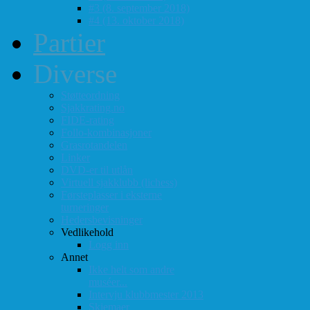
#3 (8. september 2018)
#4 (13. oktober 2018)
Partier
Diverse
Støtteordning
Sjakkrating.no
FIDE-rating
Follo-kombinasjoner
Grasrotandelen
Linker
DVD-er til utlån
Virtuell sjakklubb (lichess)
Førsteplasser i eksterne
turneringer
Hedersbevisninger
Vedlikehold
Logg inn
Annet
Ikke helt som andre
muséer...
Intervju klubbmester 2013
Skjemaer