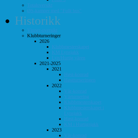
Totaloversikt
ØS-kamper med "Fullt hus"
Historikk
Vinner-oversikt
Klubbturneringer
2026
Klubbmesterskapet
KM Lynsjakk
Lyn/Hurtig våren
2021-2025
2021
Høst-konrad
Høstturneringen
2022
Vår-konrad
Vårturnering
Klubbmesterskapet
Klubbmesterskapet i
Lynsjakk
Høst-konrad
KM i Hurtigsjakk
2023
Vår-konrad