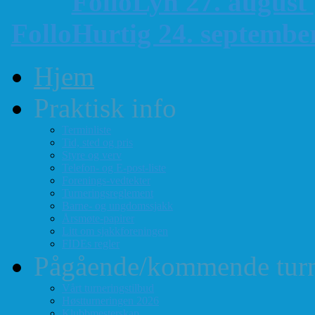
FolloLyn 27. august
FolloHurtig 24. septemb
Hjem
Praktisk info
Terminliste
Tid, sted og pris
Styre og verv
Telefon- og E-post-liste
Forenings-vedtekter
Turneringsreglement
Barne- og ungdomssjakk
Årsmøte-papirer
Litt om sjakkforeningen
FIDEs regler
Pågående/kommende turn
Vårt turneringstilbud
Høstturneringen 2026
Klubbmesterskap