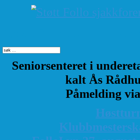
Søk på dette nettste
Seniorsenteret i underet
kalt Ås Rådhu
Påmelding vi
Høsttur
K
lubbmestersk