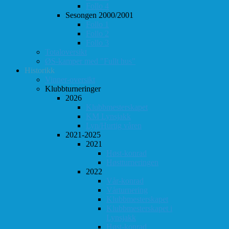
Follo 4
Sesongen 2000/2001
Follo 1
Follo 2
Follo 3
Totaloversikt
ØS-kamper med "Fullt hus"
Historikk
Vinner-oversikt
Klubbturneringer
2026
Klubbmesterskapet
KM Lynsjakk
Lyn/Hurtig våren
2021-2025
2021
Høst-konrad
Høstturneringen
2022
Vår-konrad
Vårturnering
Klubbmesterskapet
Klubbmesterskapet i
Lynsjakk
Høst-konrad