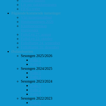
Årsmøte-papirer
Litt om sjakkforeningen
FIDEs regler
Pågående/kommende turneringer
Vårt turneringstilbud
Høstturneringen 2026
Klubbmesterskap
Hurtigsjakk
FolloLyn 27. august
FolloLyn 22. oktober
FolloHurtig 24. september
FolloHurtig 10. desember
Østlandsserien
Sesongen 2025/2026
Follo 1
Follo 2
Sesongen 2024/2025
Follo 1
Follo 2
Sesongen 2023/2024
Follo 1
Follo 2
Follo 3
Sesongen 2022/2023
Follo 1