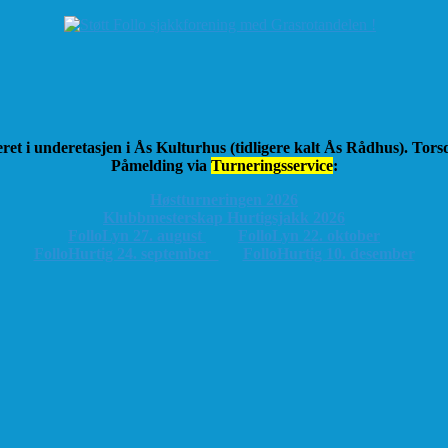
ret i underetasjen i Ås Kulturhus (tidligere kalt Ås Rådhus). Tor
Påmelding via
Turneringsservice
:
Høstturneringen 2026
K
lubbmesterskap Hurtigsjakk 2026
FolloLyn 27. august
FolloLyn 22. oktober
FolloHurtig 24. september
FolloHurtig 10. desember