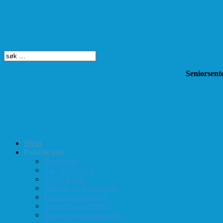
Søk på dette nettstedet
Seniorsente
Hjem
Praktisk info
Terminliste
Tid, sted og pris
Styre og verv
Telefon- og E-post-liste
Forenings-vedtekter
Turneringsreglement
Barne- og ungdomssjakk