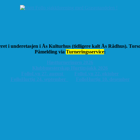
ret i underetasjen i Ås Kulturhus (tidligere kalt Ås Rådhus). Tor
Påmelding via
Turneringsservice
:
Høstturneringen 2026
K
lubbmesterskap Hurtigsjakk 2026
FolloLyn 27. august
FolloLyn 22. oktober
FolloHurtig 24. september
FolloHurtig 10. desember