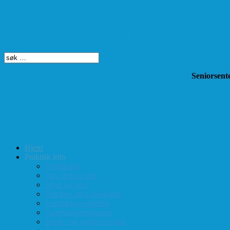
Søk på dette nettstedet
Seniorsente
Hjem
Praktisk info
Terminliste
Tid, sted og pris
Styre og verv
Telefon- og E-post-liste
Forenings-vedtekter
Turneringsreglement
Barne- og ungdomssjakk