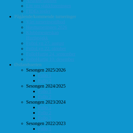
Årsmøte-papirer
Litt om sjakkforeningen
FIDEs regler
Pågående/kommende turneringer
Vårt turneringstilbud
Høstturneringen 2026
Klubbmesterskap
Hurtigsjakk
FolloLyn 27. august
FolloLyn 22. oktober
FolloHurtig 24. september
FolloHurtig 10. desember
Østlandsserien
Sesongen 2025/2026
Follo 1
Follo 2
Sesongen 2024/2025
Follo 1
Follo 2
Sesongen 2023/2024
Follo 1
Follo 2
Follo 3
Sesongen 2022/2023
Follo 1