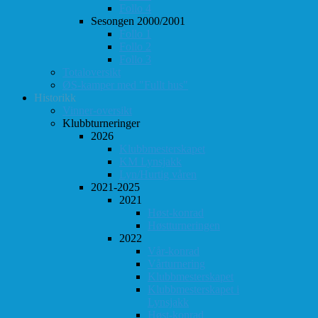
Follo 4
Sesongen 2000/2001
Follo 1
Follo 2
Follo 3
Totaloversikt
ØS-kamper med "Fullt hus"
Historikk
Vinner-oversikt
Klubbturneringer
2026
Klubbmesterskapet
KM Lynsjakk
Lyn/Hurtig våren
2021-2025
2021
Høst-konrad
Høstturneringen
2022
Vår-konrad
Vårturnering
Klubbmesterskapet
Klubbmesterskapet i
Lynsjakk
Høst-konrad