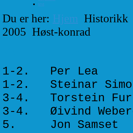
test
Du er her:
Hjem
Historikk
2005
Høst-konrad
Konradturnering høs
1-2. Per 
1-2. Steinar S
3-4. Torstein 
3-4. Øivind 
5. Jon Sam