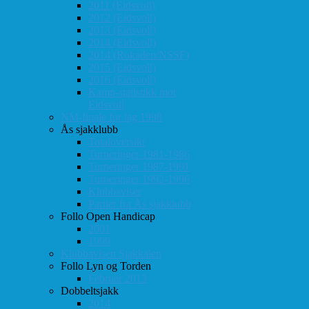
2011 (Eidsvoll)
2012 (Eidsvoll)
2013 (Eidsvoll)
2014 (Eidsvoll)
2014 (Rokaden/NSSF)
2015 (Eidsvoll)
2016 (Eidsvoll)
Kamp-statistikk mot
Eidsvoll
NM-finale for lag 1998
Ås sjakklubb
Totaloversikt
Turneringer 1981-1986
Turneringer 1987-1991
Turneringer 1992-1996
Klubbaviser
Partier fra Ås sjakklubb
Follo Open Handicap
2001
1999
Klubbavisen Sjakkalen
Follo Lyn og Torden
Februar 2013
Dobbeltsjakk
2014