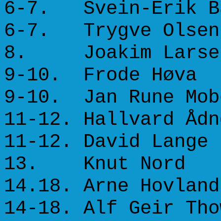
6-7. Svein-Erik
6-7. Trygve 
8. Joakim L
9-10. Frode
9-10. Jan Rune
11-12. Hallvar
11-12. David
13. Knut N
14.18. Arne H
14-18. Alf Geir