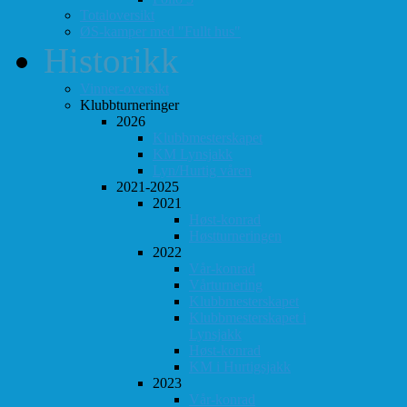
Totaloversikt
ØS-kamper med "Fullt hus"
Historikk
Vinner-oversikt
Klubbturneringer
2026
Klubbmesterskapet
KM Lynsjakk
Lyn/Hurtig våren
2021-2025
2021
Høst-konrad
Høstturneringen
2022
Vår-konrad
Vårturnering
Klubbmesterskapet
Klubbmesterskapet i
Lynsjakk
Høst-konrad
KM i Hurtigsjakk
2023
Vår-konrad