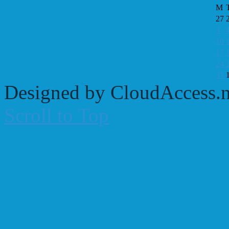
M
27
3
10
17
24
31
Designed by CloudAccess.n
Scroll to Top