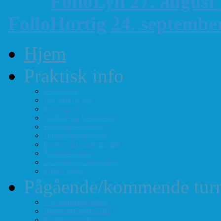
FolloLyn 27. august
FolloHurtig 24. septemb
Hjem
Praktisk info
Terminliste
Tid, sted og pris
Styre og verv
Telefon- og E-post-liste
Forenings-vedtekter
Turneringsreglement
Barne- og ungdomssjakk
Årsmøte-papirer
Litt om sjakkforeningen
FIDEs regler
Pågående/kommende turn
Vårt turneringstilbud
Høstturneringen 2026
Klubbmesterskap