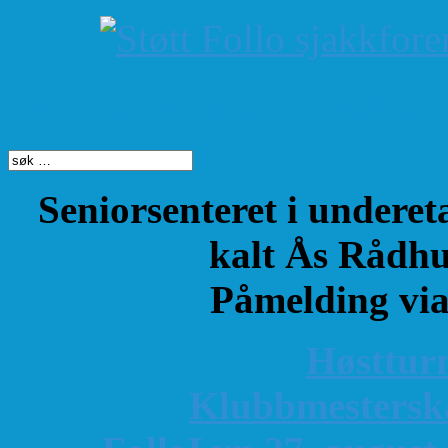
Søk på dette nettste
Seniorsenteret i underet
kalt Ås Rådhu
Påmelding vi
Høsttur
K
lubbmestersk