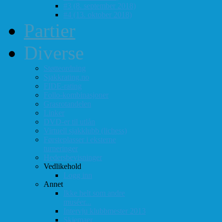
#3 (8. september 2018)
#4 (13. oktober 2018)
Partier
Diverse
Støtteordning
Sjakkrating.no
FIDE-rating
Follo-kombinasjoner
Grasrotandelen
Linker
DVD-er til utlån
Virtuell sjakklubb (lichess)
Førsteplasser i eksterne
turneringer
Hedersbevisninger
Vedlikehold
Logg inn
Annet
Ikke helt som andre
muséer...
Intervju klubbmester 2013
Skjemaer