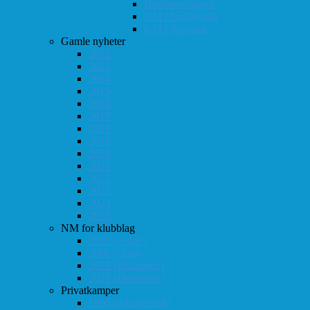
Høstturneringen
KM i hurtigsjakk
KM i lynsjakk
Gamle nyheter
2012
2013
2014
2015
2016
2017
2018
2019
2020
2021
2022
2023
2024
2025
NM for klubblag
2003 (Asker)
2008 (Oslo)
2010 (Drammen)
2025 (Drammen)
Privatkamper
1998 (Akademisk)