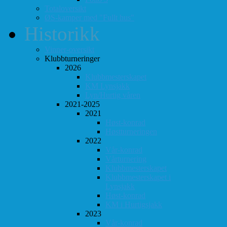
Totaloversikt
ØS-kamper med "Fullt hus"
Historikk
Vinner-oversikt
Klubbturneringer
2026
Klubbmesterskapet
KM Lynsjakk
Lyn/Hurtig våren
2021-2025
2021
Høst-konrad
Høstturneringen
2022
Vår-konrad
Vårturnering
Klubbmesterskapet
Klubbmesterskapet i
Lynsjakk
Høst-konrad
KM i Hurtigsjakk
2023
Vår-konrad