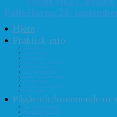
FolloLyn 27. august
FolloHurtig 24. septemb
Hjem
Praktisk info
Terminliste
Tid, sted og pris
Styre og verv
Telefon- og E-post-liste
Forenings-vedtekter
Turneringsreglement
Barne- og ungdomssjakk
Årsmøte-papirer
Litt om sjakkforeningen
FIDEs regler
Pågående/kommende turn
Vårt turneringstilbud
Høstturneringen 2026
Klubbmesterskap