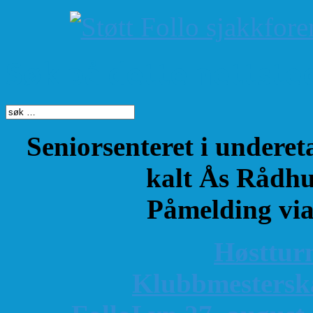
Søk på dette nettste
Seniorsenteret i underet
kalt Ås Rådhu
Påmelding vi
Høsttur
K
lubbmestersk