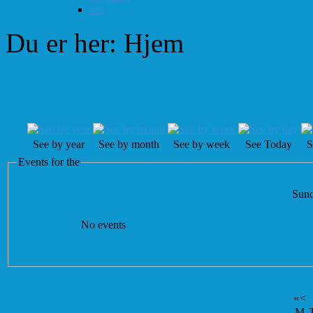
test
Du er her:
Hjem
Events Calendar
See by year
See by month
See by week
See Today
S
Events for the
Sund
No events
«
<
M