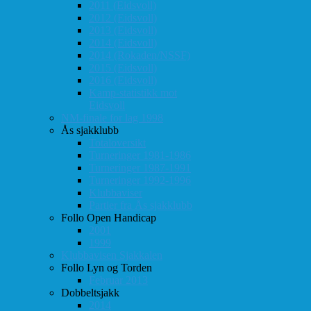
2011 (Eidsvoll)
2012 (Eidsvoll)
2013 (Eidsvoll)
2014 (Eidsvoll)
2014 (Rokaden/NSSF)
2015 (Eidsvoll)
2016 (Eidsvoll)
Kamp-statistikk mot
Eidsvoll
NM-finale for lag 1998
Ås sjakklubb
Totaloversikt
Turneringer 1981-1986
Turneringer 1987-1991
Turneringer 1992-1996
Klubbaviser
Partier fra Ås sjakklubb
Follo Open Handicap
2001
1999
Klubbavisen Sjakkalen
Follo Lyn og Torden
Februar 2013
Dobbeltsjakk
2014