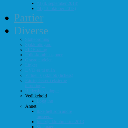
#3 (8. september 2018)
#4 (13. oktober 2018)
Partier
Diverse
Støtteordning
Sjakkrating.no
FIDE-rating
Follo-kombinasjoner
Grasrotandelen
Linker
DVD-er til utlån
Virtuell sjakklubb (lichess)
Førsteplasser i eksterne
turneringer
Hedersbevisninger
Vedlikehold
Logg inn
Annet
Ikke helt som andre
muséer...
Intervju klubbmester 2013
Skjemaer