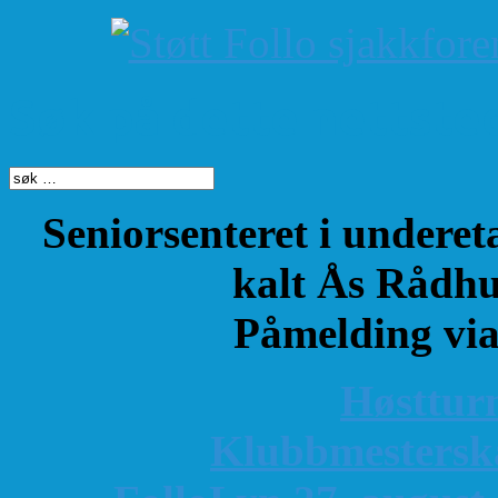
Søk på dette nettste
Seniorsenteret i underet
kalt Ås Rådhu
Påmelding vi
Høsttur
K
lubbmestersk