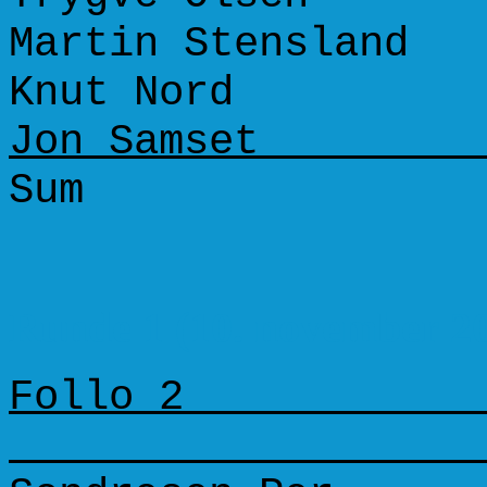
Martin Stensla
Knut Nord 
Jon Samset 
Sum +5 =
Runde 1 (10. november 2
Follo 