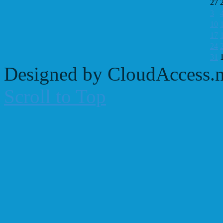
27
3
10
17
24
31
Designed by CloudAccess.n
Scroll to Top