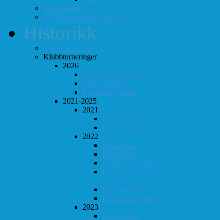
Totaloversikt
ØS-kamper med "Fullt hus"
Historikk
Vinner-oversikt
Klubbturneringer
2026
Klubbmesterskapet
KM Lynsjakk
Lyn/Hurtig våren
2021-2025
2021
Høst-konrad
Høstturneringen
2022
Vår-konrad
Vårturnering
Klubbmesterskapet
Klubbmesterskapet i
Lynsjakk
Høst-konrad
KM i Hurtigsjakk
2023
Vår-konrad