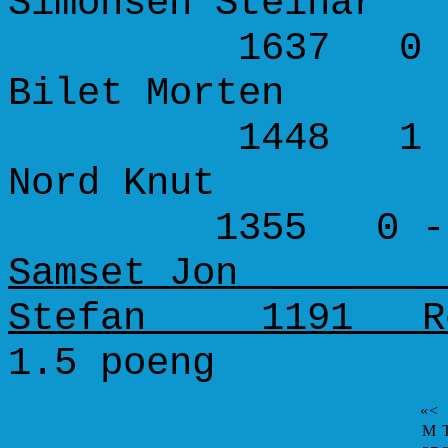
Simonsen Steinar 
1637 0 -
Bilet Morten --
1448 1 -
Nord Knut 126
1355 0 - 
Samset Jon 108
Stefan 1191 Re
1.5 poeng
«
<
M