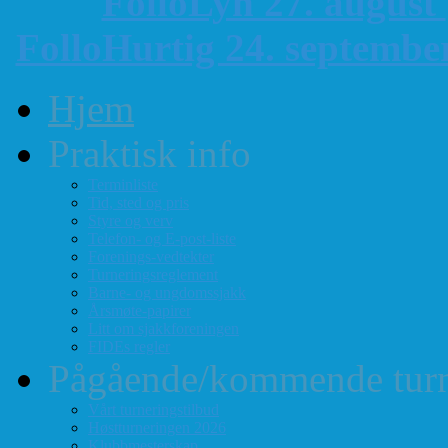
FolloLyn 27. august
FolloHurtig 24. septemb
Hjem
Praktisk info
Terminliste
Tid, sted og pris
Styre og verv
Telefon- og E-post-liste
Forenings-vedtekter
Turneringsreglement
Barne- og ungdomssjakk
Årsmøte-papirer
Litt om sjakkforeningen
FIDEs regler
Pågående/kommende turn
Vårt turneringstilbud
Høstturneringen 2026
Klubbmesterskap