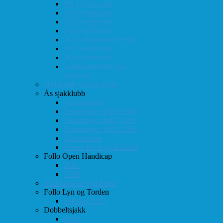
2011 (Eidsvoll)
2012 (Eidsvoll)
2013 (Eidsvoll)
2014 (Eidsvoll)
2014 (Rokaden/NSSF)
2015 (Eidsvoll)
2016 (Eidsvoll)
Kamp-statistikk mot
Eidsvoll
NM-finale for lag 1998
Ås sjakklubb
Totaloversikt
Turneringer 1981-1986
Turneringer 1987-1991
Turneringer 1992-1996
Klubbaviser
Partier fra Ås sjakklubb
Follo Open Handicap
2001
1999
Klubbavisen Sjakkalen
Follo Lyn og Torden
Februar 2013
Dobbeltsjakk
2014