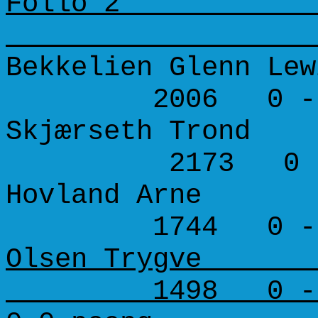
Follo 2
Bekkelien Glenn Lew
2006 0 - 
Skjærseth Trond 
2173 0 -
Hovland Arne 1
1744 0 - 
Olsen Trygve 1
1498 0 - 