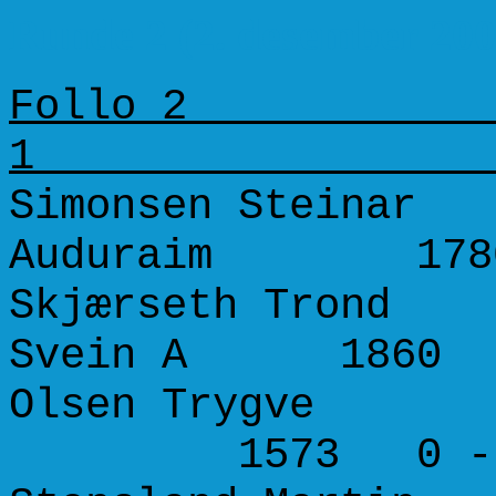
Runde 2 (2. desember 200
Follo 2 F
Simonsen Steinar
Auduraim 178
Skjærseth Trond 
Svein A 1860 
Olsen Trygve 13
1573 0 - 