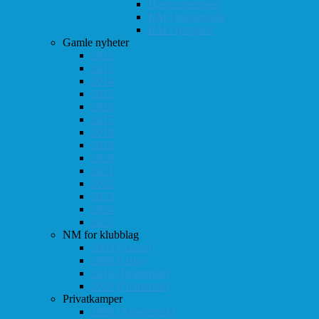
Høstturneringen
KM i hurtigsjakk
KM i lynsjakk
Gamle nyheter
2012
2013
2014
2015
2016
2017
2018
2019
2020
2021
2022
2023
2024
2025
NM for klubblag
2003 (Asker)
2008 (Oslo)
2010 (Drammen)
2025 (Drammen)
Privatkamper
1998 (Akademisk)