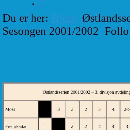
test
Du er her:
Hjem
Østlandsse
Sesongen 2001/2002
Follo
Follo 2. Østlandsserie
Tabell
Østlandsserien 2001/2002 – 3. divisjon avdelin
Moss
3
3
2
3
4
2½
Fredriksstad
1
2
2
4
4
3