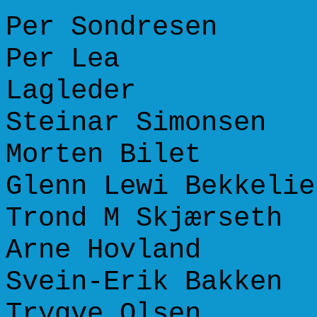
Per Sondrese
Per Lea +
Lagleder
Steinar Simons
Morten Bilet
Glenn Lewi Bekke
Trond M Skjærs
Arne Hovland
Svein-Erik Bak
Trygve Olsen