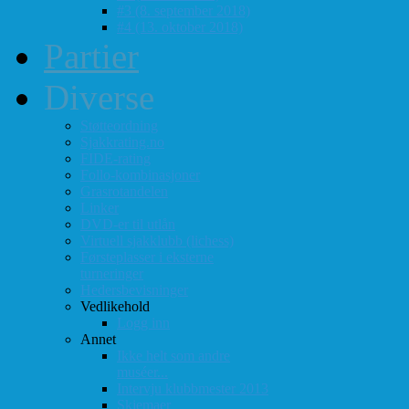
#3 (8. september 2018)
#4 (13. oktober 2018)
Partier
Diverse
Støtteordning
Sjakkrating.no
FIDE-rating
Follo-kombinasjoner
Grasrotandelen
Linker
DVD-er til utlån
Virtuell sjakklubb (lichess)
Førsteplasser i eksterne
turneringer
Hedersbevisninger
Vedlikehold
Logg inn
Annet
Ikke helt som andre
muséer...
Intervju klubbmester 2013
Skjemaer