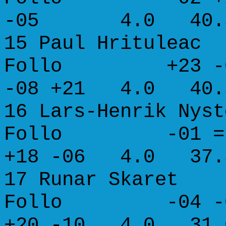
-05 4.0 40.5 4
15 Paul Hri
Follo +23 -02 W
-08 +21 4.0 40.5
16 Lars-Henrik Nyst
Follo -01 =19 -
+18 -06 4.0 37.5
17 Runar S
Follo -04 -08 -
+20 -10 4.0 31.0