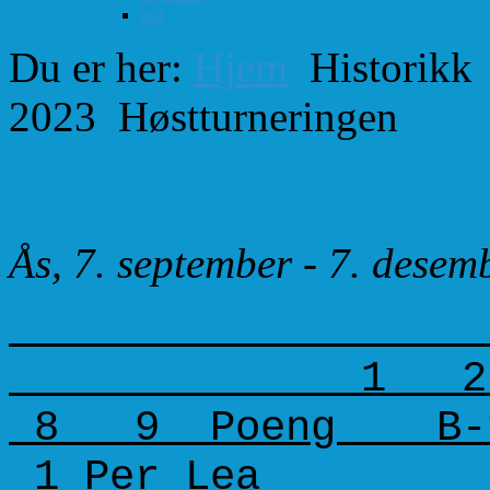
test
Du er her:
Hjem
Historikk
2023
Høstturneringen
Høstturneringen 202
Ås, 7. september - 7. dese
1 2 3 
8 9 Poeng B-1 
1 Per L