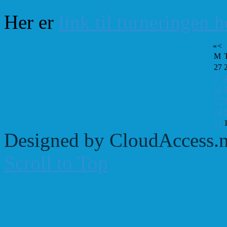
Her er
link til turneringen 
«
<
M
27
3
10
17
24
31
Designed by CloudAccess.n
Scroll to Top