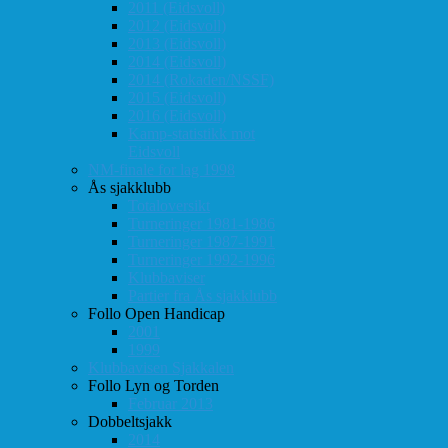
2011 (Eidsvoll)
2012 (Eidsvoll)
2013 (Eidsvoll)
2014 (Eidsvoll)
2014 (Rokaden/NSSF)
2015 (Eidsvoll)
2016 (Eidsvoll)
Kamp-statistikk mot
Eidsvoll
NM-finale for lag 1998
Ås sjakklubb
Totaloversikt
Turneringer 1981-1986
Turneringer 1987-1991
Turneringer 1992-1996
Klubbaviser
Partier fra Ås sjakklubb
Follo Open Handicap
2001
1999
Klubbavisen Sjakkalen
Follo Lyn og Torden
Februar 2013
Dobbeltsjakk
2014