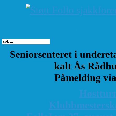
Søk på dette nettste
Seniorsenteret i underet
kalt Ås Rådhu
Påmelding vi
Høsttur
K
lubbmestersk