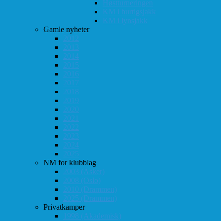
Høstturneringen
KM i hurtigsjakk
KM i lynsjakk
Gamle nyheter
2012
2013
2014
2015
2016
2017
2018
2019
2020
2021
2022
2023
2024
2025
NM for klubblag
2003 (Asker)
2008 (Oslo)
2010 (Drammen)
2025 (Drammen)
Privatkamper
1998 (Akademisk)