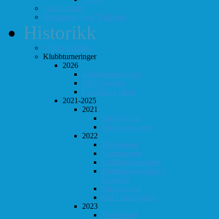
Totaloversikt
ØS-kamper med "Fullt hus"
Historikk
Vinner-oversikt
Klubbturneringer
2026
Klubbmesterskapet
KM Lynsjakk
Lyn/Hurtig våren
2021-2025
2021
Høst-konrad
Høstturneringen
2022
Vår-konrad
Vårturnering
Klubbmesterskapet
Klubbmesterskapet i
Lynsjakk
Høst-konrad
KM i Hurtigsjakk
2023
Vår-konrad