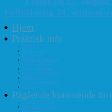
FolloLyn 27. august
FolloHurtig 24. septemb
Hjem
Praktisk info
Terminliste
Tid, sted og pris
Styre og verv
Telefon- og E-post-liste
Forenings-vedtekter
Turneringsreglement
Barne- og ungdomssjakk
Årsmøte-papirer
Litt om sjakkforeningen
FIDEs regler
Pågående/kommende turn
Vårt turneringstilbud
Høstturneringen 2026
Klubbmesterskap