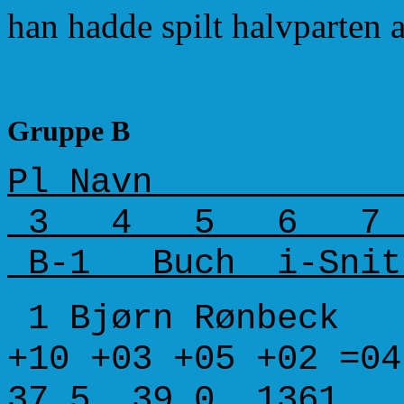
han hadde spilt halvparten 
Gruppe B
Pl Navn 
3 4 5 6 7 8
B-1 Buch i-Snit
1 Bjørn Rønbe
+10 +03 +05 +02 
37.5 39.0 1361