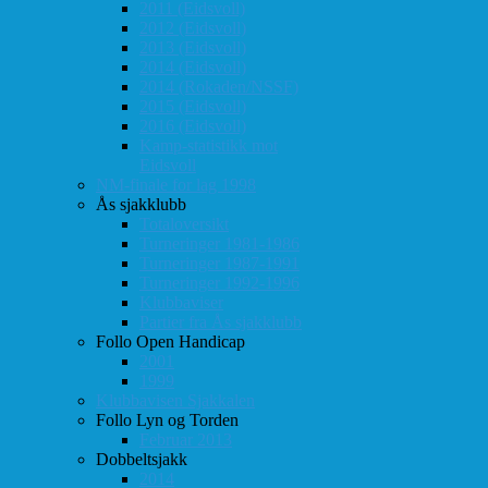
2011 (Eidsvoll)
2012 (Eidsvoll)
2013 (Eidsvoll)
2014 (Eidsvoll)
2014 (Rokaden/NSSF)
2015 (Eidsvoll)
2016 (Eidsvoll)
Kamp-statistikk mot
Eidsvoll
NM-finale for lag 1998
Ås sjakklubb
Totaloversikt
Turneringer 1981-1986
Turneringer 1987-1991
Turneringer 1992-1996
Klubbaviser
Partier fra Ås sjakklubb
Follo Open Handicap
2001
1999
Klubbavisen Sjakkalen
Follo Lyn og Torden
Februar 2013
Dobbeltsjakk
2014