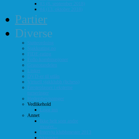
#3 (8. september 2018)
#4 (13. oktober 2018)
Partier
Diverse
Støtteordning
Sjakkrating.no
FIDE-rating
Follo-kombinasjoner
Grasrotandelen
Linker
DVD-er til utlån
Virtuell sjakklubb (lichess)
Førsteplasser i eksterne
turneringer
Hedersbevisninger
Vedlikehold
Logg inn
Annet
Ikke helt som andre
muséer...
Intervju klubbmester 2013
Skjemaer