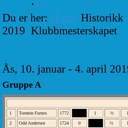
test
Du er her:
Hjem
Historikk
2019
Klubbmesterskapet
Klubbmesterskapet 
Ås, 10. januar - 4. april 20
Gruppe A
1
Torstein Furnes
1772
XXX
1
½
2
Odd Andersen
1724
0
XXX
½