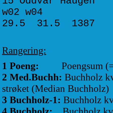
15 Oddvar Hau
w02 w04
29.5 31.5 1387
Rangering:
1 Poeng:
Poengsum (=Lagp
2 Med.Buchh:
Buchholz kva
strøket (Median Buchholz)
3 Buchholz-1:
Buchholz kva
4 Buchholz:
Buchholz kval