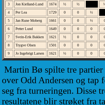
3
Jon Kielland-Lund
1674
½
½
XXX
4
Per Lea
1729
0
0
½
X
5
Jan Rune Moberg
1661
0
0
½
6
Petter Lund
1649
0
0
0
7
Svein-Erik Bakken
1621
½
0
0
8
Trygve Olsen
1501
0
0
0
9
Jo Ingebrigt Larsen
1621
½
0
0
Martin Bø spilte tre partier
over Odd Andersen og tap f
seg fra turneringen. Disse tr
resultatene blir strøket fra 