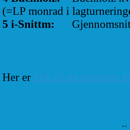
(=LP monrad i lagturnering
5 i-Snittm:
Gjennomsnittl
Her er
link til turneringen 
«
<