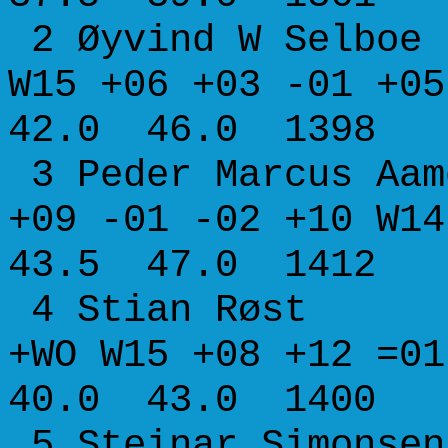
2 Øyvind W Sel
W15 +06 +03 -01 
42.0 46.0 1398
3 Peder Marcus A
+09 -01 -02 +10 
43.5 47.0 1412
4 Stian Røs
+WO W15 +08 +12 
40.0 43.0 1400
5 Steinar Simo