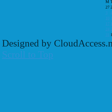
M
27
3
10
17
24
31
Designed by CloudAccess.n
Scroll to Top