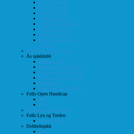
2011 (Eidsvoll)
2012 (Eidsvoll)
2013 (Eidsvoll)
2014 (Eidsvoll)
2014 (Rokaden/NSSF)
2015 (Eidsvoll)
2016 (Eidsvoll)
Kamp-statistikk mot
Eidsvoll
NM-finale for lag 1998
Ås sjakklubb
Totaloversikt
Turneringer 1981-1986
Turneringer 1987-1991
Turneringer 1992-1996
Klubbaviser
Partier fra Ås sjakklubb
Follo Open Handicap
2001
1999
Klubbavisen Sjakkalen
Follo Lyn og Torden
Februar 2013
Dobbeltsjakk
2014