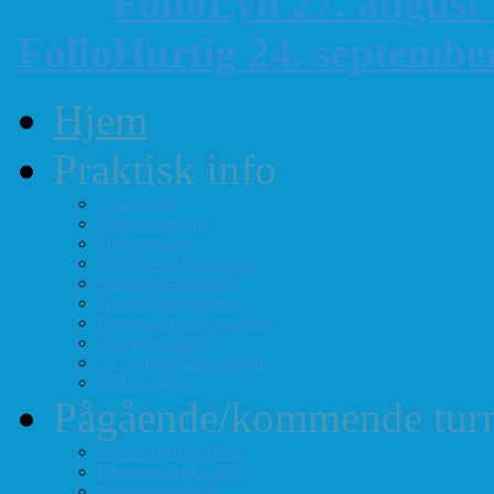
FolloLyn 27. august
FolloHurtig 24. septemb
Hjem
Praktisk info
Terminliste
Tid, sted og pris
Styre og verv
Telefon- og E-post-liste
Forenings-vedtekter
Turneringsreglement
Barne- og ungdomssjakk
Årsmøte-papirer
Litt om sjakkforeningen
FIDEs regler
Pågående/kommende turn
Vårt turneringstilbud
Høstturneringen 2026
Klubbmesterskap