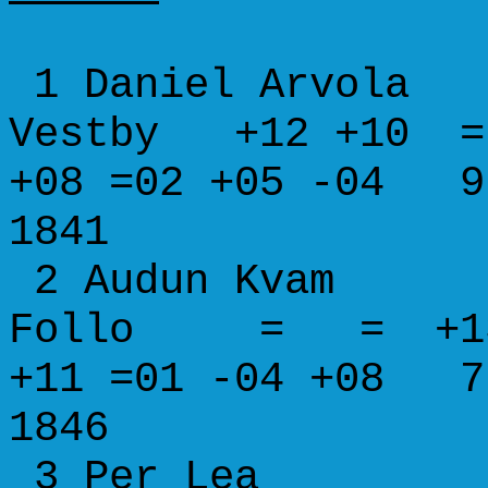
1 Daniel Ar
Vestby +12 +10 = 
+08 =02 +05 -04 9
1841
2 Audun K
Follo = = +13 -
+11 =01 -04 +08 7
1846
3 Per Le