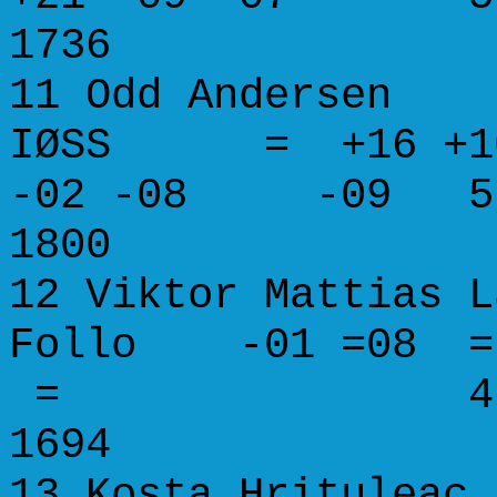
1736
11 Odd Ande
IØSS = +16 +1
-02 -08 -09 5.0
1800
12 Viktor Mattias L
Follo -01 =08 
= 4.5 47.0
1694
13 Kosta Hri