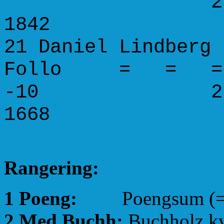
2.5 25.0 
1842
21 Daniel Li
Follo = 
-10 2.0 24.
1668
Rangering:
1 Poeng:
Poengsum (=Lagp
2 Med.Buchh:
Buchholz kva