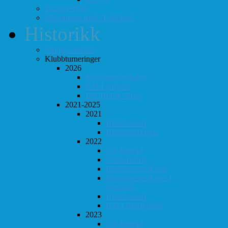
Totaloversikt
ØS-kamper med "Fullt hus"
Historikk
Vinner-oversikt
Klubbturneringer
2026
Klubbmesterskapet
KM Lynsjakk
Lyn/Hurtig våren
2021-2025
2021
Høst-konrad
Høstturneringen
2022
Vår-konrad
Vårturnering
Klubbmesterskapet
Klubbmesterskapet i
Lynsjakk
Høst-konrad
KM i Hurtigsjakk
2023
Vår-konrad