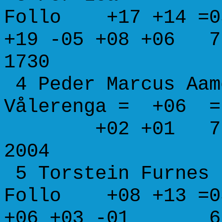
Follo +17 +14 =0
+19 -05 +08 +06 7
1730
4 Peder Marcus
Vålerenga = +
+02 +01 7.0 7
2004
5 Torstein F
Follo +08 +13
+06 +03 -01 6.5