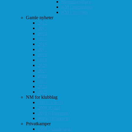
Høstturneringen
KM i hurtigsjakk
KM i lynsjakk
Gamle nyheter
2012
2013
2014
2015
2016
2017
2018
2019
2020
2021
2022
2023
2024
2025
NM for klubblag
2003 (Asker)
2008 (Oslo)
2010 (Drammen)
2025 (Drammen)
Privatkamper
1998 (Akademisk)