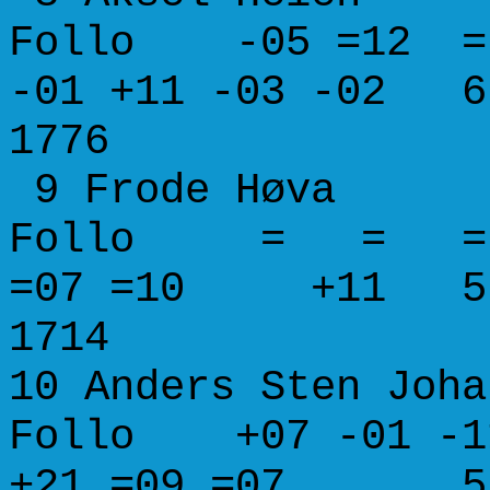
Follo -05 =12 = 
-01 +11 -03 -02 6
1776
9 Frode H
Follo = = =
=07 =10 +11 5.5
1714
10 Anders Sten 
Follo +07 -01 -11
+21 =09 =07 5.5