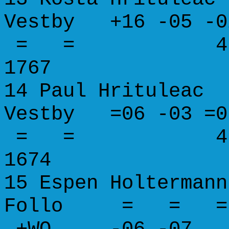
Vestby +16 -05 -0
= = 4.0 51.
1767
14 Paul Hrit
Vestby =06 -03 =
= = 4.0 47.
1674
15 Espen Holt
Follo = = = 