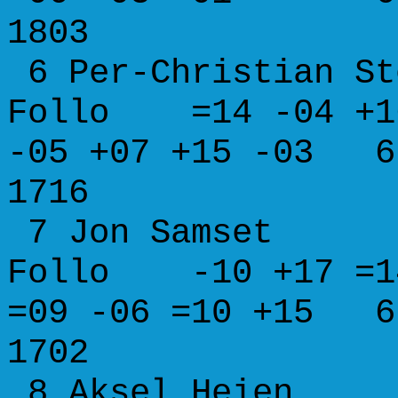
1803
6 Per-Christian 
Follo =14 -04 +1
-05 +07 +15 -03 6
1716
7 Jon Sam
Follo -10 +17 =14
=09 -06 =10 +15 6
1702
8 Aksel He