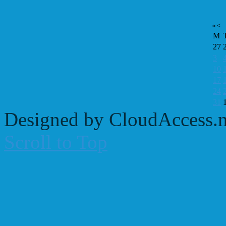
«
<
M
27
3
10
17
24
31
Designed by CloudAccess.n
Scroll to Top