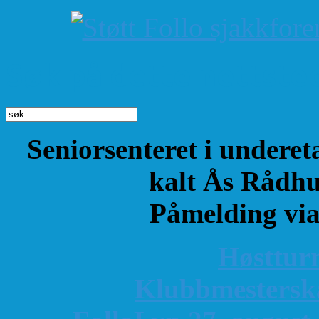
Søk på dette nettste
Seniorsenteret i underet
kalt Ås Rådhu
Påmelding vi
Høsttur
K
lubbmestersk