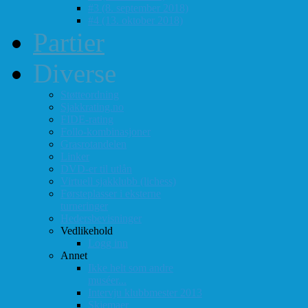
#3 (8. september 2018)
#4 (13. oktober 2018)
Partier
Diverse
Støtteordning
Sjakkrating.no
FIDE-rating
Follo-kombinasjoner
Grasrotandelen
Linker
DVD-er til utlån
Virtuell sjakklubb (lichess)
Førsteplasser i eksterne
turneringer
Hedersbevisninger
Vedlikehold
Logg inn
Annet
Ikke helt som andre
muséer...
Intervju klubbmester 2013
Skjemaer