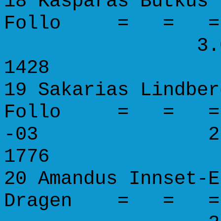
18 Kasparas 
Follo =
3.0 30.0 
1428
19 Sakarias L
Follo = 
-03 2.5 28.
1776
20 Amandus Inns
Dragen =