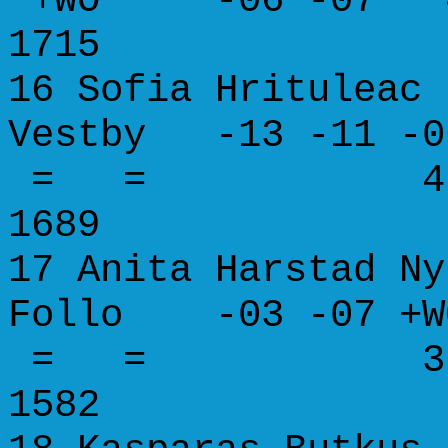
+WO -06 -07 4.
1715
16 Sofia Hri
Vestby -13 -11 -
= = 4.0 44.
1689
17 Anita Harstad
Follo -03 -07 +
= = 3.0 39.
1582