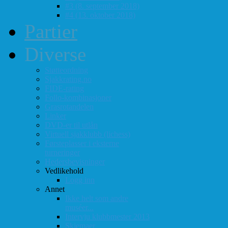
#3 (8. september 2018)
#4 (13. oktober 2018)
Partier
Diverse
Støtteordning
Sjakkrating.no
FIDE-rating
Follo-kombinasjoner
Grasrotandelen
Linker
DVD-er til utlån
Virtuell sjakklubb (lichess)
Førsteplasser i eksterne
turneringer
Hedersbevisninger
Vedlikehold
Logg inn
Annet
Ikke helt som andre
muséer...
Intervju klubbmester 2013
Skjemaer