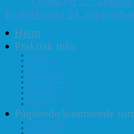
FolloLyn 27. august
FolloHurtig 24. septemb
Hjem
Praktisk info
Terminliste
Tid, sted og pris
Styre og verv
Telefon- og E-post-liste
Forenings-vedtekter
Turneringsreglement
Barne- og ungdomssjakk
Årsmøte-papirer
Litt om sjakkforeningen
FIDEs regler
Pågående/kommende turn
Vårt turneringstilbud
Høstturneringen 2026
Klubbmesterskap