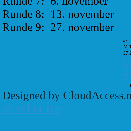
Runde 7: 6. november
Runde 8: 13. november
Runde 9: 27. november
«
<
M
27
3
10
17
24
31
Designed by CloudAccess.n
Scroll to Top