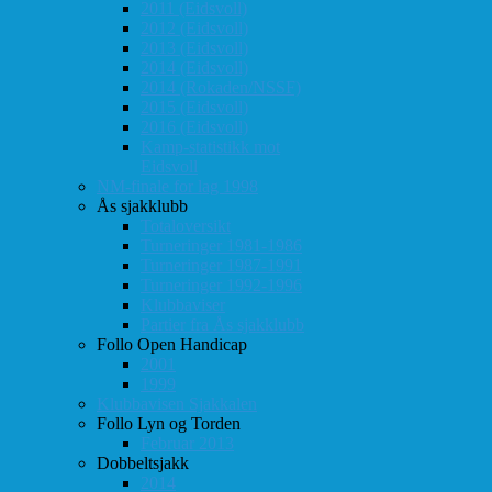
2011 (Eidsvoll)
2012 (Eidsvoll)
2013 (Eidsvoll)
2014 (Eidsvoll)
2014 (Rokaden/NSSF)
2015 (Eidsvoll)
2016 (Eidsvoll)
Kamp-statistikk mot
Eidsvoll
NM-finale for lag 1998
Ås sjakklubb
Totaloversikt
Turneringer 1981-1986
Turneringer 1987-1991
Turneringer 1992-1996
Klubbaviser
Partier fra Ås sjakklubb
Follo Open Handicap
2001
1999
Klubbavisen Sjakkalen
Follo Lyn og Torden
Februar 2013
Dobbeltsjakk
2014