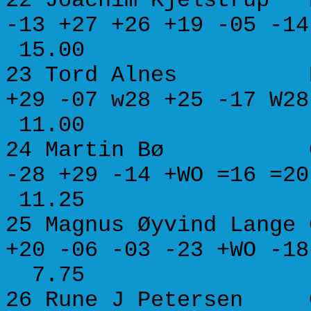
22 Joachim Kjelstru
-13 +27 +26 +19 -05 
15.00
23 Tord Alnes B
+29 -07 w28 +25 -17 
11.00
24 Martin Bø
-28 +29 -14 +WO =16 
11.25
25 Magnus Øyvind La
+20 -06 -03 -23 +WO 
7.75
26 Rune J Peterse