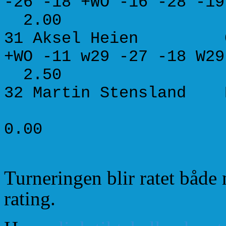
-26 -18 +WO -16 -28 
2.00
31 Aksel Heien 
+WO -11 w29 -27 -18
2.50
32 Martin Sten
0.0 0.0
0.00
Turneringen blir ratet båd
rating.