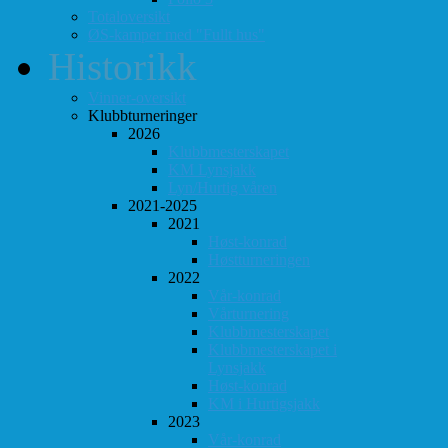
Totaloversikt
ØS-kamper med "Fullt hus"
Historikk
Vinner-oversikt
Klubbturneringer
2026
Klubbmesterskapet
KM Lynsjakk
Lyn/Hurtig våren
2021-2025
2021
Høst-konrad
Høstturneringen
2022
Vår-konrad
Vårturnering
Klubbmesterskapet
Klubbmesterskapet i
Lynsjakk
Høst-konrad
KM i Hurtigsjakk
2023
Vår-konrad