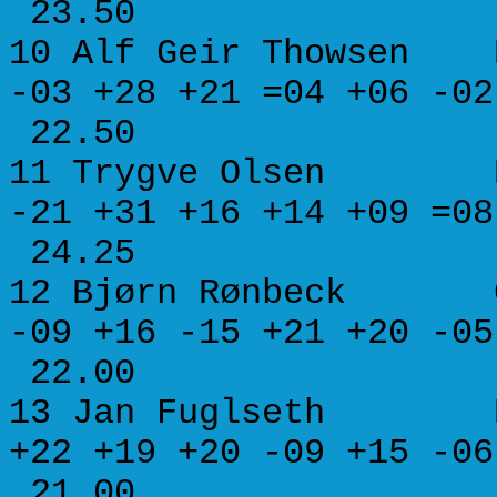
23.50
10 Alf Geir Thowse
-03 +28 +21 =04 +06 
22.50
11 Trygve Olsen 
-21 +31 +16 +14 +09 
24.25
12 Bjørn Rønbe
-09 +16 -15 +21 +20 
22.00
13 Jan Fuglseth 
+22 +19 +20 -09 +15 
21.00