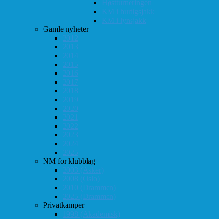
Høstturneringen
KM i hurtigsjakk
KM i lynsjakk
Gamle nyheter
2012
2013
2014
2015
2016
2017
2018
2019
2020
2021
2022
2023
2024
2025
NM for klubblag
2003 (Asker)
2008 (Oslo)
2010 (Drammen)
2025 (Drammen)
Privatkamper
1998 (Akademisk)