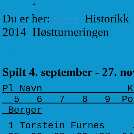
test
Du er her:
Hjem
Historikk
2014
Høstturneringen
Høstturneringen 201
Spilt 4. september - 27. 
Pl Navn Kl n-
5 6 7 8 9 Poeng P
Berger
1 Torstein Furnes A 