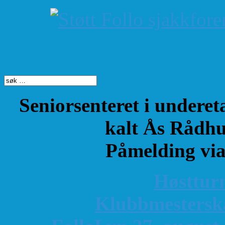
Søk på dette nettste
Seniorsenteret i underet
kalt Ås Rådhu
Påmelding vi
Høsttur
K
lubbmestersk