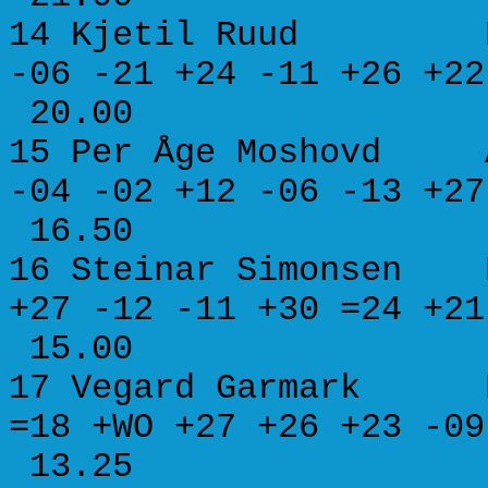
14 Kjetil Ruud B
-06 -21 +24 -11 +26 
20.00
15 Per Åge Moshovd
-04 -02 +12 -06 -13 
16.50
16 Steinar Simonsen B
+27 -12 -11 +30 =24 
15.00
17 Vegard Garmark
=18 +WO +27 +26 +23 
13.25