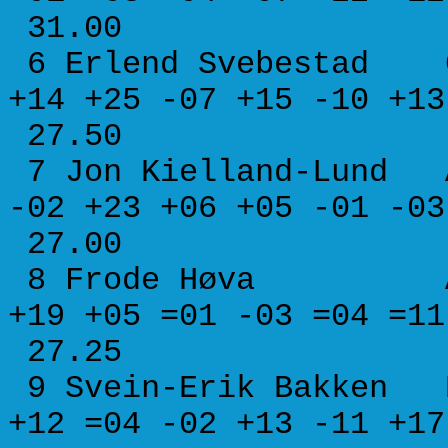
31.00
6 Erlend Svebes
+14 +25 -07 +15 -10 
27.50
7 Jon Kielland-Lund A
-02 +23 +06 +05 -01 
27.00
8 Frode Høva A 15
+19 +05 =01 -03 =04 
27.25
9 Svein-Erik Bakke
+12 =04 -02 +13 -11 