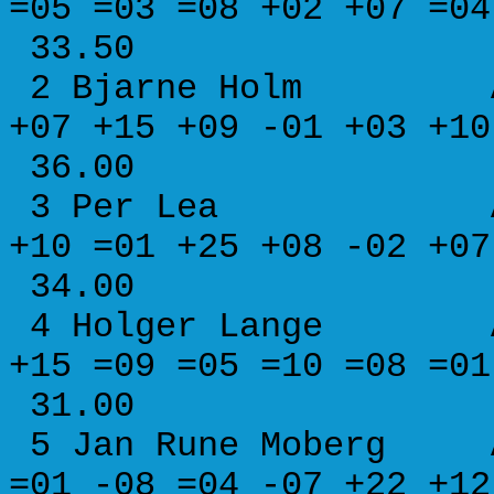
=05 =03 =08 +02 +07 
33.50
2 Bjarne Holm A
+07 +15 +09 -01 +03 
36.00
3 Per Lea A 1618
+10 =01 +25 +08 -02 
34.00
4 Holger Lange A 1
+15 =09 =05 =10 =08 
31.00
5 Jan Rune Moberg A 
=01 -08 =04 -07 +22 