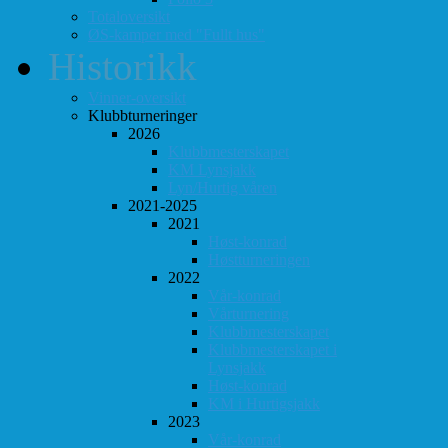
Totaloversikt
ØS-kamper med "Fullt hus"
Historikk
Vinner-oversikt
Klubbturneringer
2026
Klubbmesterskapet
KM Lynsjakk
Lyn/Hurtig våren
2021-2025
2021
Høst-konrad
Høstturneringen
2022
Vår-konrad
Vårturnering
Klubbmesterskapet
Klubbmesterskapet i
Lynsjakk
Høst-konrad
KM i Hurtigsjakk
2023
Vår-konrad