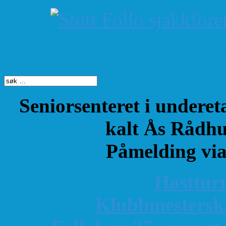
Søk på dette nettste
Seniorsenteret i underet
kalt Ås Rådhu
Påmelding vi
Høsttur
K
lubbmestersk