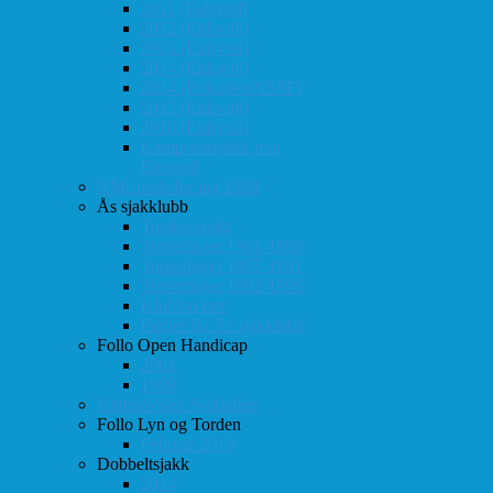
2011 (Eidsvoll)
2012 (Eidsvoll)
2013 (Eidsvoll)
2014 (Eidsvoll)
2014 (Rokaden/NSSF)
2015 (Eidsvoll)
2016 (Eidsvoll)
Kamp-statistikk mot
Eidsvoll
NM-finale for lag 1998
Ås sjakklubb
Totaloversikt
Turneringer 1981-1986
Turneringer 1987-1991
Turneringer 1992-1996
Klubbaviser
Partier fra Ås sjakklubb
Follo Open Handicap
2001
1999
Klubbavisen Sjakkalen
Follo Lyn og Torden
Februar 2013
Dobbeltsjakk
2014