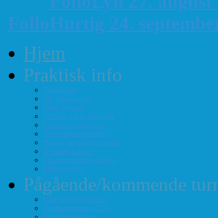
FolloLyn 27. august
FolloHurtig 24. septemb
Hjem
Praktisk info
Terminliste
Tid, sted og pris
Styre og verv
Telefon- og E-post-liste
Forenings-vedtekter
Turneringsreglement
Barne- og ungdomssjakk
Årsmøte-papirer
Litt om sjakkforeningen
FIDEs regler
Pågående/kommende turn
Vårt turneringstilbud
Høstturneringen 2026
Klubbmesterskap