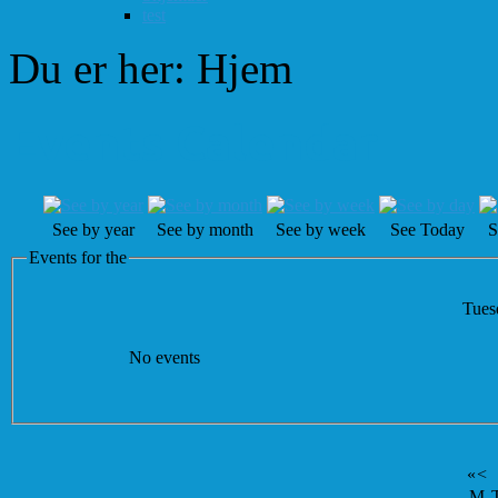
test
Du er her:
Hjem
Events Calendar
See by year
See by month
See by week
See Today
S
Events for the
Tues
No events
«
<
M