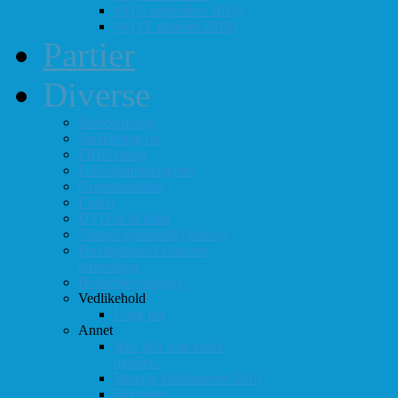
#3 (8. september 2018)
#4 (13. oktober 2018)
Partier
Diverse
Støtteordning
Sjakkrating.no
FIDE-rating
Follo-kombinasjoner
Grasrotandelen
Linker
DVD-er til utlån
Virtuell sjakklubb (lichess)
Førsteplasser i eksterne
turneringer
Hedersbevisninger
Vedlikehold
Logg inn
Annet
Ikke helt som andre
muséer...
Intervju klubbmester 2013
Skjemaer