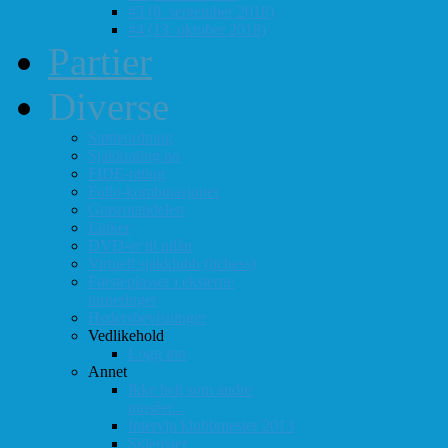
#3 (8. september 2018)
#4 (13. oktober 2018)
Partier
Diverse
Støtteordning
Sjakkrating.no
FIDE-rating
Follo-kombinasjoner
Grasrotandelen
Linker
DVD-er til utlån
Virtuell sjakklubb (lichess)
Førsteplasser i eksterne
turneringer
Hedersbevisninger
Vedlikehold
Logg inn
Annet
Ikke helt som andre
muséer...
Intervju klubbmester 2013
Skjemaer