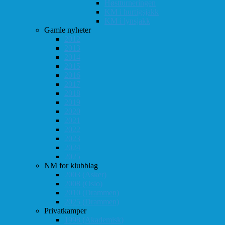
Høstturneringen
KM i hurtigsjakk
KM i lynsjakk
Gamle nyheter
2012
2013
2014
2015
2016
2017
2018
2019
2020
2021
2022
2023
2024
2025
NM for klubblag
2003 (Asker)
2008 (Oslo)
2010 (Drammen)
2025 (Drammen)
Privatkamper
1998 (Akademisk)