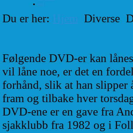
test
Du er her:
Hjem
Diverse
D
DVD til utlån i Follo 
Følgende DVD-er kan lånes 
vil låne noe, er det en forde
forhånd, slik at han slippe
fram og tilbake hver torsdag
DVD-ene er en gave fra An
sjakklubb fra 1982 og i Foll