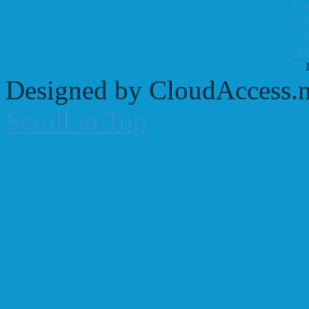
3
10
17
24
31
Designed by CloudAccess.n
Scroll to Top