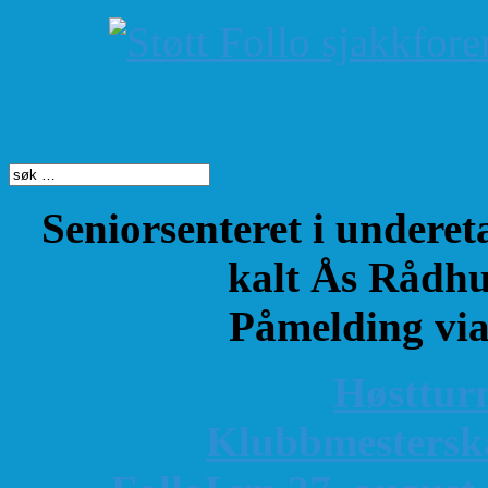
Søk på dette nettste
Seniorsenteret i underet
kalt Ås Rådhu
Påmelding vi
Høsttur
K
lubbmestersk