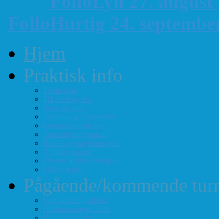
FolloLyn 27. august
FolloHurtig 24. septemb
Hjem
Praktisk info
Terminliste
Tid, sted og pris
Styre og verv
Telefon- og E-post-liste
Forenings-vedtekter
Turneringsreglement
Barne- og ungdomssjakk
Årsmøte-papirer
Litt om sjakkforeningen
FIDEs regler
Pågående/kommende turn
Vårt turneringstilbud
Høstturneringen 2026
Klubbmesterskap