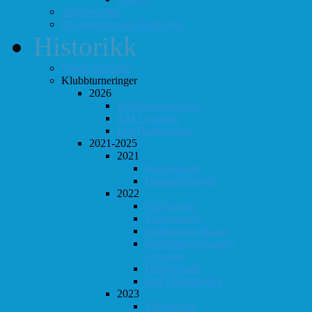
Totaloversikt
ØS-kamper med "Fullt hus"
Historikk
Vinner-oversikt
Klubbturneringer
2026
Klubbmesterskapet
KM Lynsjakk
Lyn/Hurtig våren
2021-2025
2021
Høst-konrad
Høstturneringen
2022
Vår-konrad
Vårturnering
Klubbmesterskapet
Klubbmesterskapet i
Lynsjakk
Høst-konrad
KM i Hurtigsjakk
2023
Vår-konrad