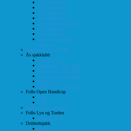
2011 (Eidsvoll)
2012 (Eidsvoll)
2013 (Eidsvoll)
2014 (Eidsvoll)
2014 (Rokaden/NSSF)
2015 (Eidsvoll)
2016 (Eidsvoll)
Kamp-statistikk mot
Eidsvoll
NM-finale for lag 1998
Ås sjakklubb
Totaloversikt
Turneringer 1981-1986
Turneringer 1987-1991
Turneringer 1992-1996
Klubbaviser
Partier fra Ås sjakklubb
Follo Open Handicap
2001
1999
Klubbavisen Sjakkalen
Follo Lyn og Torden
Februar 2013
Dobbeltsjakk
2014