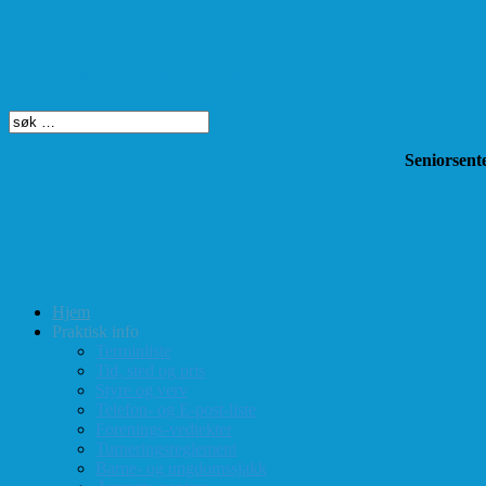
Søk på dette nettstedet
Seniorsente
Hjem
Praktisk info
Terminliste
Tid, sted og pris
Styre og verv
Telefon- og E-post-liste
Forenings-vedtekter
Turneringsreglement
Barne- og ungdomssjakk