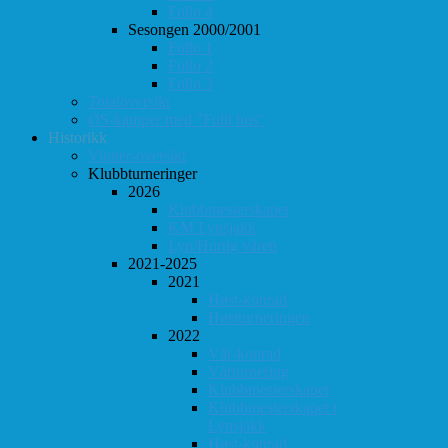
Follo 4
Sesongen 2000/2001
Follo 1
Follo 2
Follo 3
Totaloversikt
ØS-kamper med "Fullt hus"
Historikk
Vinner-oversikt
Klubbturneringer
2026
Klubbmesterskapet
KM Lynsjakk
Lyn/Hurtig våren
2021-2025
2021
Høst-konrad
Høstturneringen
2022
Vår-konrad
Vårturnering
Klubbmesterskapet
Klubbmesterskapet i
Lynsjakk
Høst-konrad