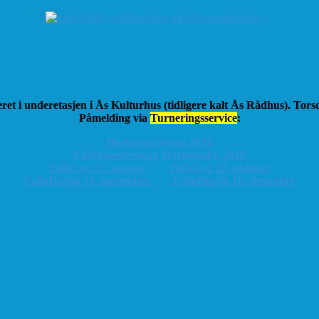
ret i underetasjen i Ås Kulturhus (tidligere kalt Ås Rådhus). Tor
Påmelding via
Turneringsservice
:
Høstturneringen 2026
K
lubbmesterskap Hurtigsjakk 2026
FolloLyn 27. august
FolloLyn 22. oktober
FolloHurtig 24. september
FolloHurtig 10. desember