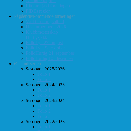
Årsmøte-papirer
Litt om sjakkforeningen
FIDEs regler
Pågående/kommende turneringer
Vårt turneringstilbud
Høstturneringen 2026
Klubbmesterskap
Hurtigsjakk
FolloLyn 27. august
FolloLyn 22. oktober
FolloHurtig 24. september
FolloHurtig 10. desember
Østlandsserien
Sesongen 2025/2026
Follo 1
Follo 2
Sesongen 2024/2025
Follo 1
Follo 2
Sesongen 2023/2024
Follo 1
Follo 2
Follo 3
Sesongen 2022/2023
Follo 1