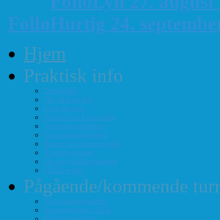
FolloLyn 27. august
FolloHurtig 24. septemb
Hjem
Praktisk info
Terminliste
Tid, sted og pris
Styre og verv
Telefon- og E-post-liste
Forenings-vedtekter
Turneringsreglement
Barne- og ungdomssjakk
Årsmøte-papirer
Litt om sjakkforeningen
FIDEs regler
Pågående/kommende turn
Vårt turneringstilbud
Høstturneringen 2026
Klubbmesterskap