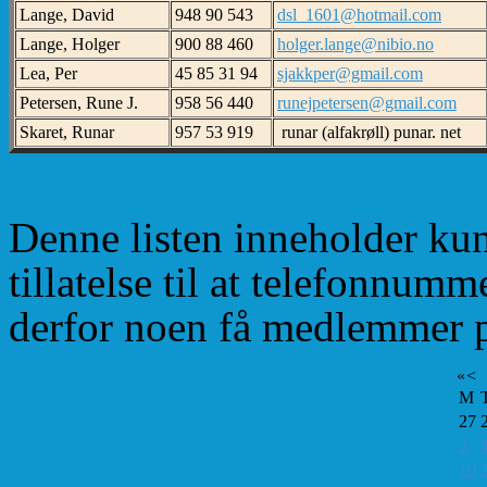
Lange, David
948 90 543
dsl_1601@hotmail.com
Lange, Holger
900 88 460
holger.lange@nibio.no
Lea, Per
45 85 31 94
sjakkper@gmail.com
Petersen, Rune J.
958 56 440
runejpetersen@gmail.com
Skaret, Runar
957 53 919
runar (alfakrøll) punar. net
Denne listen inneholder ku
tillatelse til at telefonnum
derfor noen få medlemmer på
«
<
M
27
3
10