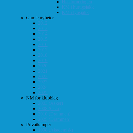
Høstturneringen
KM i hurtigsjakk
KM i lynsjakk
Gamle nyheter
2012
2013
2014
2015
2016
2017
2018
2019
2020
2021
2022
2023
2024
2025
NM for klubblag
2003 (Asker)
2008 (Oslo)
2010 (Drammen)
2025 (Drammen)
Privatkamper
1998 (Akademisk)