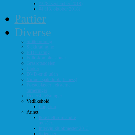
#3 (8. september 2018)
#4 (13. oktober 2018)
Partier
Diverse
Støtteordning
Sjakkrating.no
FIDE-rating
Follo-kombinasjoner
Grasrotandelen
Linker
DVD-er til utlån
Virtuell sjakklubb (lichess)
Førsteplasser i eksterne
turneringer
Hedersbevisninger
Vedlikehold
Logg inn
Annet
Ikke helt som andre
muséer...
Intervju klubbmester 2013
Skjemaer