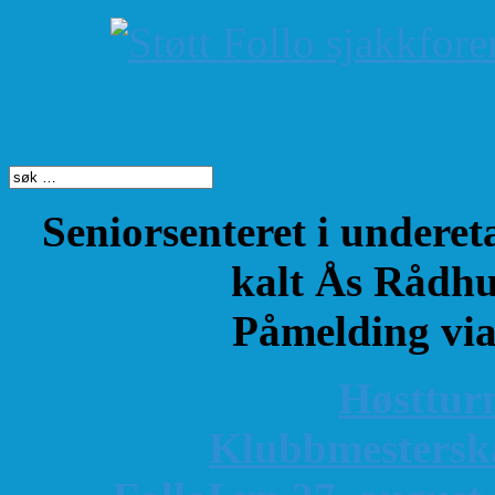
Søk på dette nettste
Seniorsenteret i underet
kalt Ås Rådhu
Påmelding vi
Høsttur
K
lubbmestersk