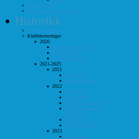
Totaloversikt
ØS-kamper med "Fullt hus"
Historikk
Vinner-oversikt
Klubbturneringer
2026
Klubbmesterskapet
KM Lynsjakk
Lyn/Hurtig våren
2021-2025
2021
Høst-konrad
Høstturneringen
2022
Vår-konrad
Vårturnering
Klubbmesterskapet
Klubbmesterskapet i
Lynsjakk
Høst-konrad
KM i Hurtigsjakk
2023
Vår-konrad