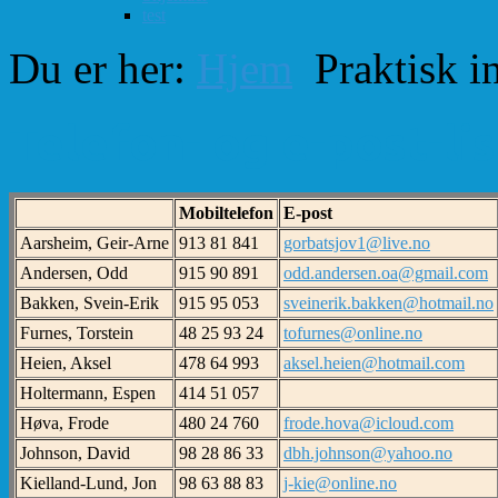
test
Du er her:
Hjem
Praktisk i
Telefon- og e-post-li
Mobiltelefon
E-post
Aarsheim, Geir-Arne
913 81 841
gorbatsjov1@live.no
Andersen, Odd
915 90 891
odd.andersen.oa@gmail.com
Bakken, Svein-Erik
915 95 053
sveinerik.bakken@hotmail.no
Furnes, Torstein
48 25 93 24
tofurnes@online.no
Heien, Aksel
478 64 993
aksel.heien@hotmail.com
Holtermann, Espen
414 51 057
Høva, Frode
480 24 760
frode.hova@icloud.com
Johnson, David
98 28 86 33
dbh.johnson@yahoo.no
Kielland-Lund, Jon
98 63 88 83
j-kie@online.no