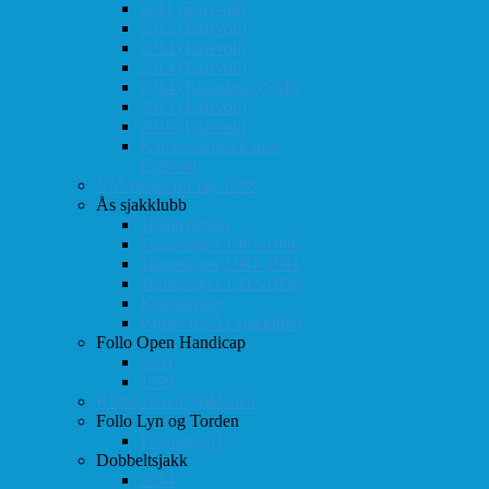
2011 (Eidsvoll)
2012 (Eidsvoll)
2013 (Eidsvoll)
2014 (Eidsvoll)
2014 (Rokaden/NSSF)
2015 (Eidsvoll)
2016 (Eidsvoll)
Kamp-statistikk mot
Eidsvoll
NM-finale for lag 1998
Ås sjakklubb
Totaloversikt
Turneringer 1981-1986
Turneringer 1987-1991
Turneringer 1992-1996
Klubbaviser
Partier fra Ås sjakklubb
Follo Open Handicap
2001
1999
Klubbavisen Sjakkalen
Follo Lyn og Torden
Februar 2013
Dobbeltsjakk
2014