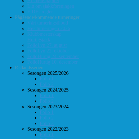
Årsmøte-papirer
Litt om sjakkforeningen
FIDEs regler
Pågående/kommende turneringer
Vårt turneringstilbud
Høstturneringen 2026
Klubbmesterskap
Hurtigsjakk
FolloLyn 27. august
FolloLyn 22. oktober
FolloHurtig 24. september
FolloHurtig 10. desember
Østlandsserien
Sesongen 2025/2026
Follo 1
Follo 2
Sesongen 2024/2025
Follo 1
Follo 2
Sesongen 2023/2024
Follo 1
Follo 2
Follo 3
Sesongen 2022/2023
Follo 1