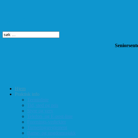
Søk på dette nettstedet
Seniorsente
Hjem
Praktisk info
Terminliste
Tid, sted og pris
Styre og verv
Telefon- og E-post-liste
Forenings-vedtekter
Turneringsreglement
Barne- og ungdomssjakk