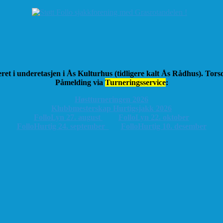
ret i underetasjen i Ås Kulturhus (tidligere kalt Ås Rådhus). Tor
Påmelding via
Turneringsservice
:
Høstturneringen 2026
K
lubbmesterskap Hurtigsjakk 2026
FolloLyn 27. august
FolloLyn 22. oktober
FolloHurtig 24. september
FolloHurtig 10. desember