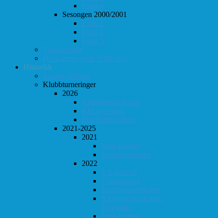
Follo 4
Sesongen 2000/2001
Follo 1
Follo 2
Follo 3
Totaloversikt
ØS-kamper med "Fullt hus"
Historikk
Vinner-oversikt
Klubbturneringer
2026
Klubbmesterskapet
KM Lynsjakk
Lyn/Hurtig våren
2021-2025
2021
Høst-konrad
Høstturneringen
2022
Vår-konrad
Vårturnering
Klubbmesterskapet
Klubbmesterskapet i
Lynsjakk
Høst-konrad