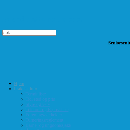
Søk på dette nettstedet
Seniorsente
Hjem
Praktisk info
Terminliste
Tid, sted og pris
Styre og verv
Telefon- og E-post-liste
Forenings-vedtekter
Turneringsreglement
Barne- og ungdomssjakk