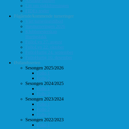
Årsmøte-papirer
Litt om sjakkforeningen
FIDEs regler
Pågående/kommende turneringer
Vårt turneringstilbud
Høstturneringen 2026
Klubbmesterskap
Hurtigsjakk
FolloLyn 27. august
FolloLyn 22. oktober
FolloHurtig 24. september
FolloHurtig 10. desember
Østlandsserien
Sesongen 2025/2026
Follo 1
Follo 2
Sesongen 2024/2025
Follo 1
Follo 2
Sesongen 2023/2024
Follo 1
Follo 2
Follo 3
Sesongen 2022/2023
Follo 1