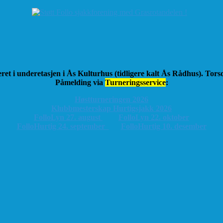
ret i underetasjen i Ås Kulturhus (tidligere kalt Ås Rådhus). Tor
Påmelding via
Turneringsservice
:
Høstturneringen 2026
K
lubbmesterskap Hurtigsjakk 2026
FolloLyn 27. august
FolloLyn 22. oktober
FolloHurtig 24. september
FolloHurtig 10. desember