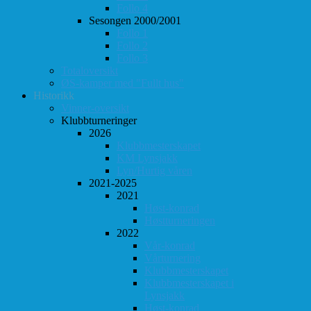
Follo 4
Sesongen 2000/2001
Follo 1
Follo 2
Follo 3
Totaloversikt
ØS-kamper med "Fullt hus"
Historikk
Vinner-oversikt
Klubbturneringer
2026
Klubbmesterskapet
KM Lynsjakk
Lyn/Hurtig våren
2021-2025
2021
Høst-konrad
Høstturneringen
2022
Vår-konrad
Vårturnering
Klubbmesterskapet
Klubbmesterskapet i
Lynsjakk
Høst-konrad