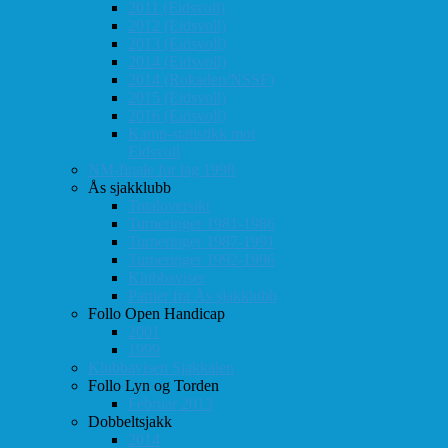
2011 (Eidsvoll)
2012 (Eidsvoll)
2013 (Eidsvoll)
2014 (Eidsvoll)
2014 (Rokaden/NSSF)
2015 (Eidsvoll)
2016 (Eidsvoll)
Kamp-statistikk mot
Eidsvoll
NM-finale for lag 1998
Ås sjakklubb
Totaloversikt
Turneringer 1981-1986
Turneringer 1987-1991
Turneringer 1992-1996
Klubbaviser
Partier fra Ås sjakklubb
Follo Open Handicap
2001
1999
Klubbavisen Sjakkalen
Follo Lyn og Torden
Februar 2013
Dobbeltsjakk
2014