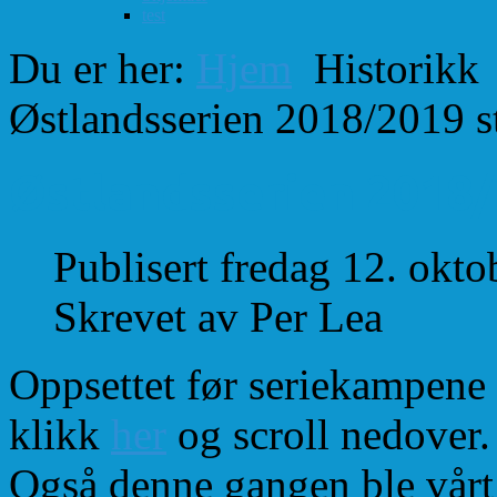
test
Du er her:
Hjem
Historikk
Østlandsserien 2018/2019 st
Østlandsserien 2018/
Publisert fredag 12. okt
Skrevet av Per Lea
Oppsettet før seriekampene
klikk
her
og scroll nedover.
Også denne gangen ble vårt 