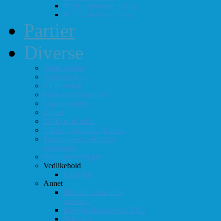
#3 (8. september 2018)
#4 (13. oktober 2018)
Partier
Diverse
Støtteordning
Sjakkrating.no
FIDE-rating
Follo-kombinasjoner
Grasrotandelen
Linker
DVD-er til utlån
Virtuell sjakklubb (lichess)
Førsteplasser i eksterne
turneringer
Hedersbevisninger
Vedlikehold
Logg inn
Annet
Ikke helt som andre
muséer...
Intervju klubbmester 2013
Skjemaer