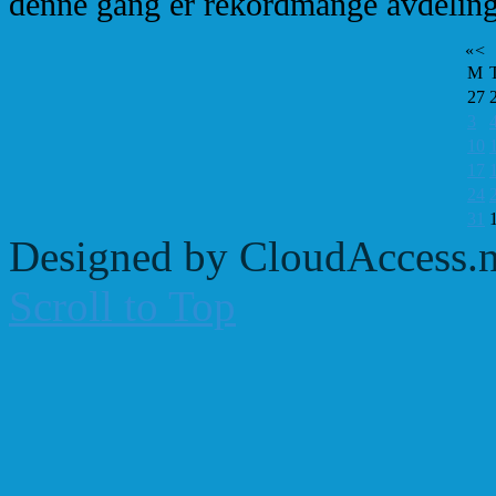
denne gang er rekordmange avdeling
«
<
M
27
3
10
17
24
31
Designed by CloudAccess.n
Scroll to Top