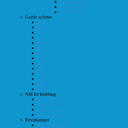
Høstturneringen
KM i hurtigsjakk
KM i lynsjakk
Gamle nyheter
2012
2013
2014
2015
2016
2017
2018
2019
2020
2021
2022
2023
2024
2025
NM for klubblag
2003 (Asker)
2008 (Oslo)
2010 (Drammen)
2025 (Drammen)
Privatkamper
1998 (Akademisk)