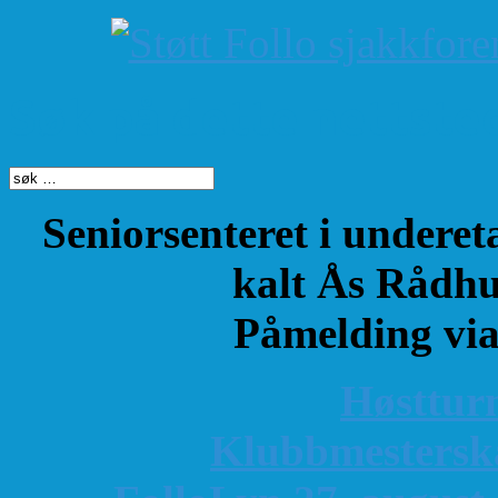
Søk på dette nettste
Seniorsenteret i underet
kalt Ås Rådhu
Påmelding vi
Høsttur
K
lubbmestersk