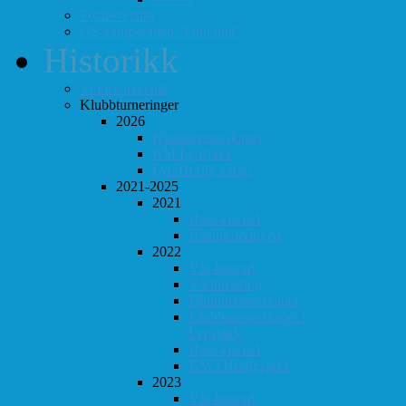
Totaloversikt
ØS-kamper med "Fullt hus"
Historikk
Vinner-oversikt
Klubbturneringer
2026
Klubbmesterskapet
KM Lynsjakk
Lyn/Hurtig våren
2021-2025
2021
Høst-konrad
Høstturneringen
2022
Vår-konrad
Vårturnering
Klubbmesterskapet
Klubbmesterskapet i
Lynsjakk
Høst-konrad
KM i Hurtigsjakk
2023
Vår-konrad