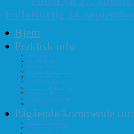
FolloLyn 27. august
FolloHurtig 24. septemb
Hjem
Praktisk info
Terminliste
Tid, sted og pris
Styre og verv
Telefon- og E-post-liste
Forenings-vedtekter
Turneringsreglement
Barne- og ungdomssjakk
Årsmøte-papirer
Litt om sjakkforeningen
FIDEs regler
Pågående/kommende turn
Vårt turneringstilbud
Høstturneringen 2026
Klubbmesterskap