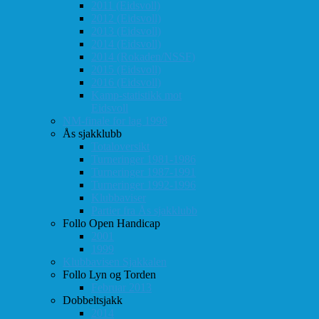
2011 (Eidsvoll)
2012 (Eidsvoll)
2013 (Eidsvoll)
2014 (Eidsvoll)
2014 (Rokaden/NSSF)
2015 (Eidsvoll)
2016 (Eidsvoll)
Kamp-statistikk mot
Eidsvoll
NM-finale for lag 1998
Ås sjakklubb
Totaloversikt
Turneringer 1981-1986
Turneringer 1987-1991
Turneringer 1992-1996
Klubbaviser
Partier fra Ås sjakklubb
Follo Open Handicap
2001
1999
Klubbavisen Sjakkalen
Follo Lyn og Torden
Februar 2013
Dobbeltsjakk
2014