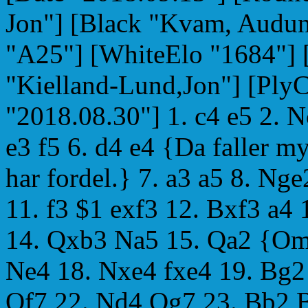
Jon"] [Black "Kvam, Audun
"A25"] [WhiteElo "1684"] 
"Kielland-Lund,Jon"] [Ply
"2018.08.30"] 1. c4 e5 2. 
e3 f5 6. d4 e4 {Da faller m
har fordel.} 7. a3 a5 8. N
11. f3 $1 exf3 12. Bxf3 a4
14. Qxb3 Na5 15. Qa2 {Omtr
Ne4 18. Nxe4 fxe4 19. Bg2
Qf7 22. Nd4 Qg7 23. Bb2 B