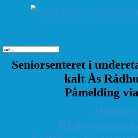
Søk på dette nettste
Seniorsenteret i underet
kalt Ås Rådhu
Påmelding vi
Høsttur
K
lubbmestersk