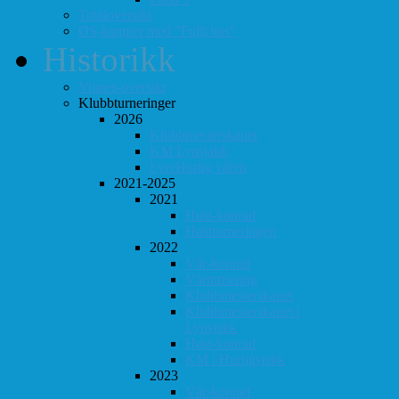
Totaloversikt
ØS-kamper med "Fullt hus"
Historikk
Vinner-oversikt
Klubbturneringer
2026
Klubbmesterskapet
KM Lynsjakk
Lyn/Hurtig våren
2021-2025
2021
Høst-konrad
Høstturneringen
2022
Vår-konrad
Vårturnering
Klubbmesterskapet
Klubbmesterskapet i
Lynsjakk
Høst-konrad
KM i Hurtigsjakk
2023
Vår-konrad