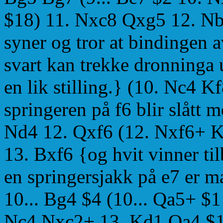
$18) 11. Nxc8 Qxg5 12. Nb
syner og tror at bindingen 
svart kan trekke dronninga 
en lik stilling.} (10. Nc4 K
springeren på f6 blir slått 
Nd4 12. Qxf6 (12. Nxf6+ K
13. Bxf6 {og hvit vinner ti
en springersjakk på e7 er ma
10... Bg4 $4 (10... Qa5+ $
Nc4 Nxc2+ 13. Kd1 Qa4 $14