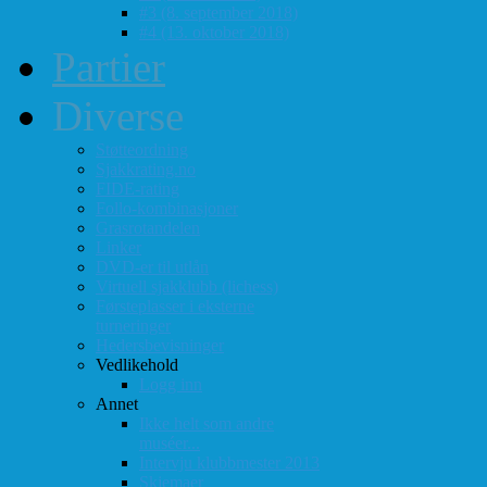
#3 (8. september 2018)
#4 (13. oktober 2018)
Partier
Diverse
Støtteordning
Sjakkrating.no
FIDE-rating
Follo-kombinasjoner
Grasrotandelen
Linker
DVD-er til utlån
Virtuell sjakklubb (lichess)
Førsteplasser i eksterne
turneringer
Hedersbevisninger
Vedlikehold
Logg inn
Annet
Ikke helt som andre
muséer...
Intervju klubbmester 2013
Skjemaer