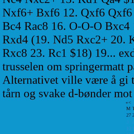
Nxf6+ Bxf6 12. Qxf6 Qxf6 
Bc4 Rac8 16. O-O-O Bxc4 
Rxd4 (19. Nd5 Rxc2+ 20. 
Rxc8 23. Rc1 $18) 19... exd
trusselen om springermatt på
Alternativet ville være å gi
tårn og svake d-bønder mot 
«
<
M
27
3
10