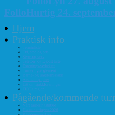
FolloLyn 27. august
FolloHurtig 24. septemb
Hjem
Praktisk info
Terminliste
Tid, sted og pris
Styre og verv
Telefon- og E-post-liste
Forenings-vedtekter
Turneringsreglement
Barne- og ungdomssjakk
Årsmøte-papirer
Litt om sjakkforeningen
FIDEs regler
Pågående/kommende turn
Vårt turneringstilbud
Høstturneringen 2026
Klubbmesterskap