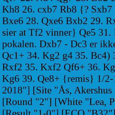
Kh8 26. cxb7 Rb8 {? Sxb7 
Bxe6 28. Qxe6 Bxb2 29. R
sier at Tf2 vinner} Qe5 31
pokalen. Dxb7 - Dc3 er ikk
Qc1+ 34. Kg2 g4 35. Bc4) 3
Rxf2 35. Kxf2 Qf6+ 36. K
Kg6 39. Qe8+ {remis} 1/2-
2018"] [Site "Ås, Akershus
[Round "2"] [White "Lea, P
[Result "1-0"] [ECO "B32"