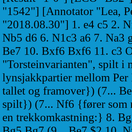
"1542"] [Annotator "Lea, P
"2018.08.30"] 1. e4 c5 2. 
Nb5 d6 6. N1c3 a6 7. Na3 g
Be7 10. Bxf6 Bxf6 11. c3 
"Torsteinvarianten", spilt i
lynsjakkpartier mellom Per 
tallet og framover}) (7... B
spilt}) (7... Nf6 {fører som 
en trekkomkastning:} 8. Bg
Bg5 Bg7 (9... Be7 $2 10. N