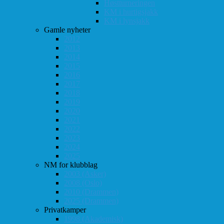
Høstturneringen
KM i hurtigsjakk
KM i lynsjakk
Gamle nyheter
2012
2013
2014
2015
2016
2017
2018
2019
2020
2021
2022
2023
2024
2025
NM for klubblag
2003 (Asker)
2008 (Oslo)
2010 (Drammen)
2025 (Drammen)
Privatkamper
1998 (Akademisk)