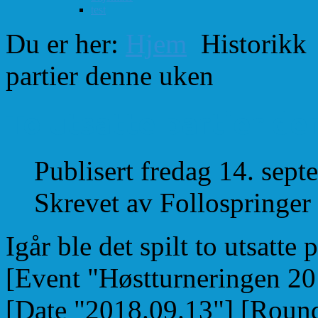
test
Du er her:
Hjem
Historikk
partier denne uken
To utsatte partier d
Publisert fredag 14. sep
Skrevet av Follospringer
Igår ble det spilt to utsatte
[Event "Høstturneringen 20
[Date "2018.09.13"] [Round