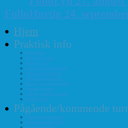
FolloLyn 27. august
FolloHurtig 24. septemb
Hjem
Praktisk info
Terminliste
Tid, sted og pris
Styre og verv
Telefon- og E-post-liste
Forenings-vedtekter
Turneringsreglement
Barne- og ungdomssjakk
Årsmøte-papirer
Litt om sjakkforeningen
FIDEs regler
Pågående/kommende turn
Vårt turneringstilbud
Høstturneringen 2026
Klubbmesterskap