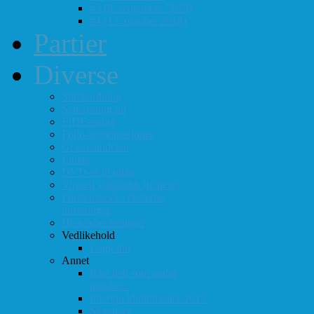
#3 (8. september 2018)
#4 (13. oktober 2018)
Partier
Diverse
Støtteordning
Sjakkrating.no
FIDE-rating
Follo-kombinasjoner
Grasrotandelen
Linker
DVD-er til utlån
Virtuell sjakklubb (lichess)
Førsteplasser i eksterne
turneringer
Hedersbevisninger
Vedlikehold
Logg inn
Annet
Ikke helt som andre
muséer...
Intervju klubbmester 2013
Skjemaer