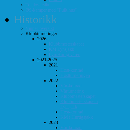
Totaloversikt
ØS-kamper med "Fullt hus"
Historikk
Vinner-oversikt
Klubbturneringer
2026
Klubbmesterskapet
KM Lynsjakk
Lyn/Hurtig våren
2021-2025
2021
Høst-konrad
Høstturneringen
2022
Vår-konrad
Vårturnering
Klubbmesterskapet
Klubbmesterskapet i
Lynsjakk
Høst-konrad
KM i Hurtigsjakk
2023
Vår-konrad