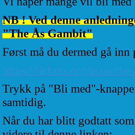
Vi håper mange vil bli med 
NB ! Ved denne anledningen
"The Ås Gambit"
Først må du dermed gå inn 
https://lichess.org/team/the
Trykk på "Bli med"-knappen
samtidig.
Når du har blitt godtatt som
videre til denne linken: