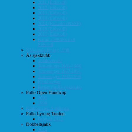
2011 (Eidsvoll)
2012 (Eidsvoll)
2013 (Eidsvoll)
2014 (Eidsvoll)
2014 (Rokaden/NSSF)
2015 (Eidsvoll)
2016 (Eidsvoll)
Kamp-statistikk mot
Eidsvoll
NM-finale for lag 1998
Ås sjakklubb
Totaloversikt
Turneringer 1981-1986
Turneringer 1987-1991
Turneringer 1992-1996
Klubbaviser
Partier fra Ås sjakklubb
Follo Open Handicap
2001
1999
Klubbavisen Sjakkalen
Follo Lyn og Torden
Februar 2013
Dobbeltsjakk
2014