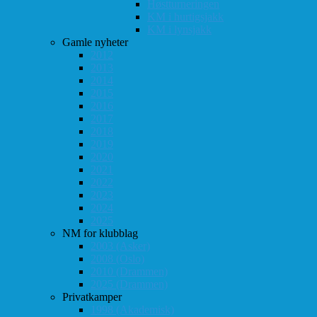
Høstturneringen
KM i hurtigsjakk
KM i lynsjakk
Gamle nyheter
2012
2013
2014
2015
2016
2017
2018
2019
2020
2021
2022
2023
2024
2025
NM for klubblag
2003 (Asker)
2008 (Oslo)
2010 (Drammen)
2025 (Drammen)
Privatkamper
1998 (Akademisk)