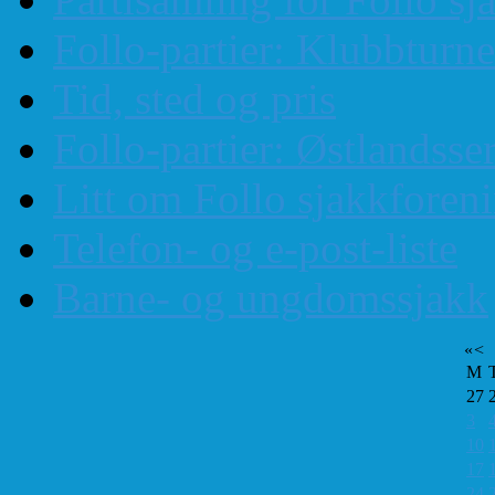
Follo-partier: Klubbturn
Tid, sted og pris
Follo-partier: Østlandss
Litt om Follo sjakkforen
Telefon- og e-post-liste
Barne- og ungdomssjakk
«
<
M
27
3
10
17
24