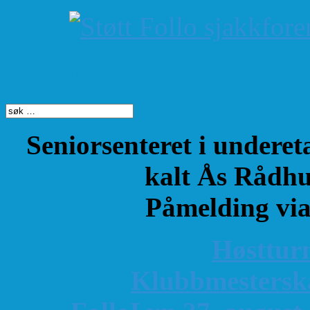
Søk på dette nettste
Seniorsenteret i underet
kalt Ås Rådhu
Påmelding vi
Høsttur
K
lubbmestersk