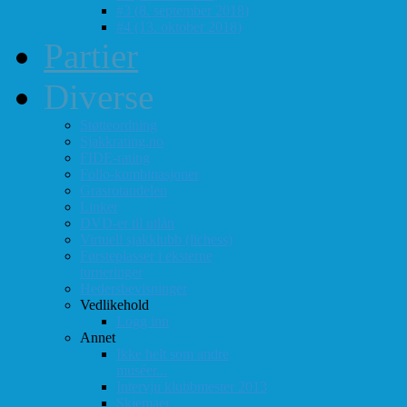
#3 (8. september 2018)
#4 (13. oktober 2018)
Partier
Diverse
Støtteordning
Sjakkrating.no
FIDE-rating
Follo-kombinasjoner
Grasrotandelen
Linker
DVD-er til utlån
Virtuell sjakklubb (lichess)
Førsteplasser i eksterne
turneringer
Hedersbevisninger
Vedlikehold
Logg inn
Annet
Ikke helt som andre
muséer...
Intervju klubbmester 2013
Skjemaer