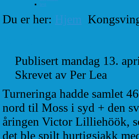
test
Du er her:
Hjem
Kongsving
Kongsvingersjakken N
Publisert mandag 13. apr
Skrevet av Per Lea
Turneringa hadde samlet 46
nord til Moss i syd + den s
åringen Victor Lilliehöök, 
det ble spilt hurtigsjakk m