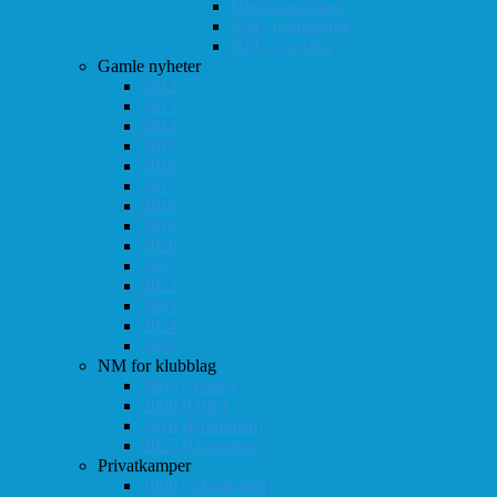
Høstturneringen
KM i hurtigsjakk
KM i lynsjakk
Gamle nyheter
2012
2013
2014
2015
2016
2017
2018
2019
2020
2021
2022
2023
2024
2025
NM for klubblag
2003 (Asker)
2008 (Oslo)
2010 (Drammen)
2025 (Drammen)
Privatkamper
1998 (Akademisk)