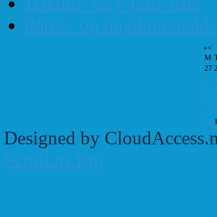
Telefon- og e-post-liste
Barne- og ungdomssjakk
«
<
M
27
3
10
17
24
31
Designed by CloudAccess.n
Scroll to Top