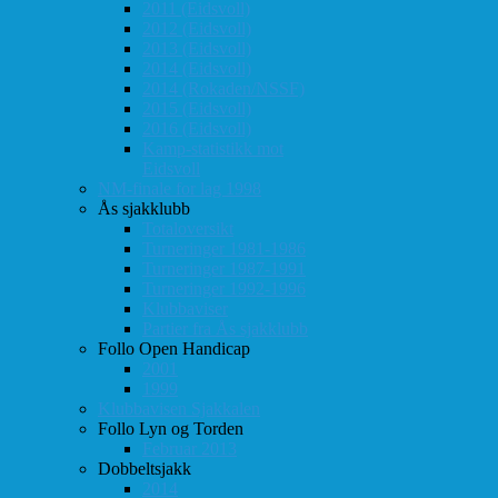
2011 (Eidsvoll)
2012 (Eidsvoll)
2013 (Eidsvoll)
2014 (Eidsvoll)
2014 (Rokaden/NSSF)
2015 (Eidsvoll)
2016 (Eidsvoll)
Kamp-statistikk mot
Eidsvoll
NM-finale for lag 1998
Ås sjakklubb
Totaloversikt
Turneringer 1981-1986
Turneringer 1987-1991
Turneringer 1992-1996
Klubbaviser
Partier fra Ås sjakklubb
Follo Open Handicap
2001
1999
Klubbavisen Sjakkalen
Follo Lyn og Torden
Februar 2013
Dobbeltsjakk
2014