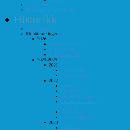
Totaloversikt
ØS-kamper med "Fullt hus"
Historikk
Vinner-oversikt
Klubbturneringer
2026
Klubbmesterskapet
KM Lynsjakk
Lyn/Hurtig våren
2021-2025
2021
Høst-konrad
Høstturneringen
2022
Vår-konrad
Vårturnering
Klubbmesterskapet
Klubbmesterskapet i
Lynsjakk
Høst-konrad
KM i Hurtigsjakk
2023
Vår-konrad