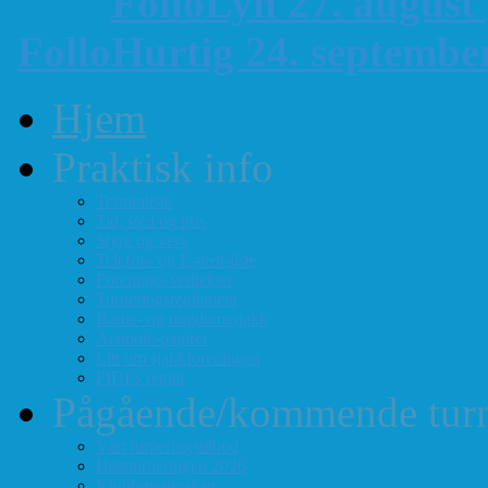
FolloLyn 27. august
FolloHurtig 24. septemb
Hjem
Praktisk info
Terminliste
Tid, sted og pris
Styre og verv
Telefon- og E-post-liste
Forenings-vedtekter
Turneringsreglement
Barne- og ungdomssjakk
Årsmøte-papirer
Litt om sjakkforeningen
FIDEs regler
Pågående/kommende turn
Vårt turneringstilbud
Høstturneringen 2026
Klubbmesterskap