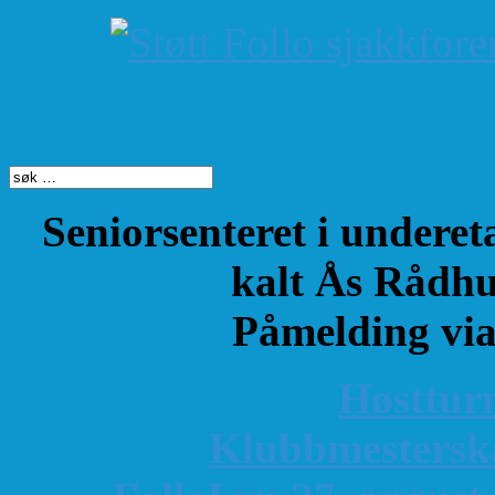
Søk på dette nettste
Seniorsenteret i underet
kalt Ås Rådhu
Påmelding vi
Høsttur
K
lubbmestersk