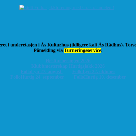
ret i underetasjen i Ås Kulturhus (tidligere kalt Ås Rådhus). Tor
Påmelding via
Turneringsservice
:
Høstturneringen 2026
K
lubbmesterskap Hurtigsjakk 2026
FolloLyn 27. august
FolloLyn 22. oktober
FolloHurtig 24. september
FolloHurtig 10. desember