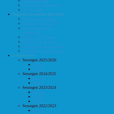
Årsmøte-papirer
Litt om sjakkforeningen
FIDEs regler
Pågående/kommende turneringer
Vårt turneringstilbud
Høstturneringen 2026
Klubbmesterskap
Hurtigsjakk
FolloLyn 27. august
FolloLyn 22. oktober
FolloHurtig 24. september
FolloHurtig 10. desember
Østlandsserien
Sesongen 2025/2026
Follo 1
Follo 2
Sesongen 2024/2025
Follo 1
Follo 2
Sesongen 2023/2024
Follo 1
Follo 2
Follo 3
Sesongen 2022/2023
Follo 1