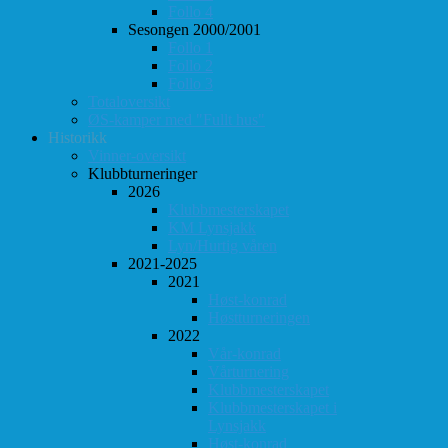
Follo 4
Sesongen 2000/2001
Follo 1
Follo 2
Follo 3
Totaloversikt
ØS-kamper med "Fullt hus"
Historikk
Vinner-oversikt
Klubbturneringer
2026
Klubbmesterskapet
KM Lynsjakk
Lyn/Hurtig våren
2021-2025
2021
Høst-konrad
Høstturneringen
2022
Vår-konrad
Vårturnering
Klubbmesterskapet
Klubbmesterskapet i
Lynsjakk
Høst-konrad