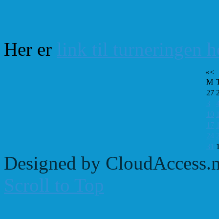
Her er
link til turneringen 
«
<
M
27
3
10
17
24
31
Designed by CloudAccess.n
Scroll to Top