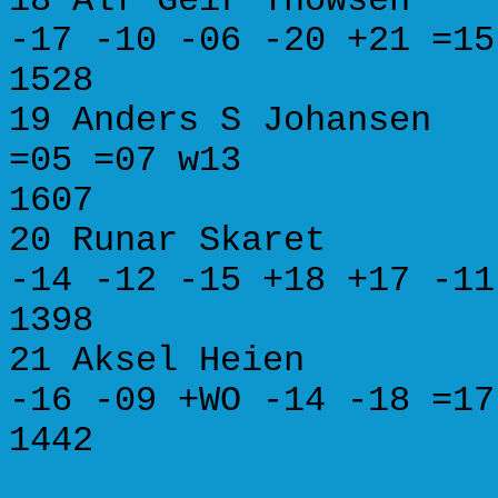
18 Alf Geir Thowse
-17 -10 -06 -20 +21
1528
19 Anders S Johanse
=05 =07 w13 3.
1607
20 Runar Skaret 
-14 -12 -15 +18 +17
1398
21 Aksel Heien B
-16 -09 +WO -14 -18
1442