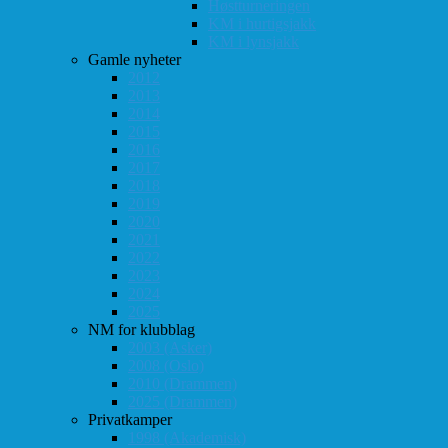
Høstturneringen
KM i hurtigsjakk
KM i lynsjakk
Gamle nyheter
2012
2013
2014
2015
2016
2017
2018
2019
2020
2021
2022
2023
2024
2025
NM for klubblag
2003 (Asker)
2008 (Oslo)
2010 (Drammen)
2025 (Drammen)
Privatkamper
1998 (Akademisk)