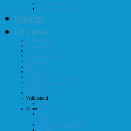
#3 (8. september 2018)
#4 (13. oktober 2018)
Partier
Diverse
Støtteordning
Sjakkrating.no
FIDE-rating
Follo-kombinasjoner
Grasrotandelen
Linker
DVD-er til utlån
Virtuell sjakklubb (lichess)
Førsteplasser i eksterne
turneringer
Hedersbevisninger
Vedlikehold
Logg inn
Annet
Ikke helt som andre
muséer...
Intervju klubbmester 2013
Skjemaer