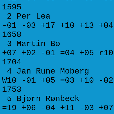
1595
2 Per Lea A 1
-01 -03 +17 +10 +13
1658
3 Martin Bø A 
+07 +02 -01 =04 +05
1704
4 Jan Rune Moberg
W10 -01 +05 =03 +10
1753
5 Bjørn Rønbeck 
=19 +06 -04 +11 -03