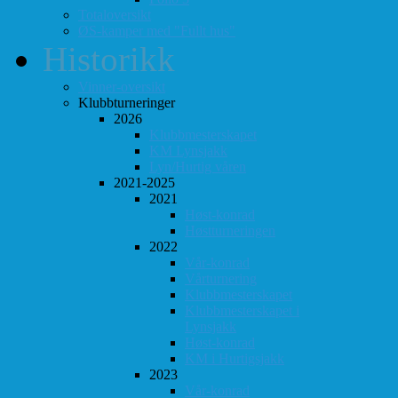
Totaloversikt
ØS-kamper med "Fullt hus"
Historikk
Vinner-oversikt
Klubbturneringer
2026
Klubbmesterskapet
KM Lynsjakk
Lyn/Hurtig våren
2021-2025
2021
Høst-konrad
Høstturneringen
2022
Vår-konrad
Vårturnering
Klubbmesterskapet
Klubbmesterskapet i
Lynsjakk
Høst-konrad
KM i Hurtigsjakk
2023
Vår-konrad