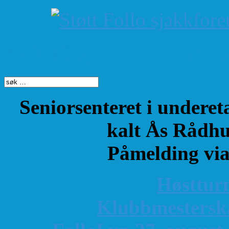
Søk på dette nettste
Seniorsenteret i underet
kalt Ås Rådhu
Påmelding vi
Høsttur
K
lubbmestersk