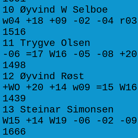
10 Øyvind W Sel
w04 +18 +09 -02 -04
1516
11 Trygve Olsen 
-06 =17 W16 -05 -08
1498
12 Øyvind Røs
+WO +20 +14 w09 =15
1439
13 Steinar Simonse
W15 +14 W19 -06 -02
1666