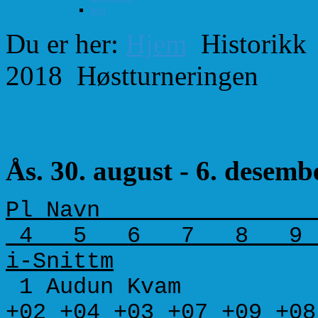
test
Du er her:
Hjem
Historikk
2018
Høstturneringen
Høstturneringen 201
Ås. 30. august - 6. desemb
Pl Navn Kl
4 5 6 7 8 9 Po
i-Snittm
1 Audun Kvam A 
+02 +04 +03 +07 +09