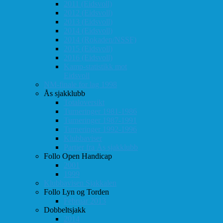
2011 (Eidsvoll)
2012 (Eidsvoll)
2013 (Eidsvoll)
2014 (Eidsvoll)
2014 (Rokaden/NSSF)
2015 (Eidsvoll)
2016 (Eidsvoll)
Kamp-statistikk mot
Eidsvoll
NM-finale for lag 1998
Ås sjakklubb
Totaloversikt
Turneringer 1981-1986
Turneringer 1987-1991
Turneringer 1992-1996
Klubbaviser
Partier fra Ås sjakklubb
Follo Open Handicap
2001
1999
Klubbavisen Sjakkalen
Follo Lyn og Torden
Februar 2013
Dobbeltsjakk
2014