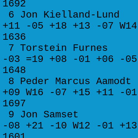
1692
6 Jon Kielland-Lun
+11 -05 +18 +13 -07
1636
7 Torstein Furnes
-03 =19 +08 -01 +06
1648
8 Peder Marcus Aamo
+09 W16 -07 +15 +11
1697
9 Jon Samset B 
-08 +21 -10 W12 -01
1601