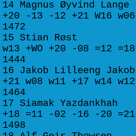
14 Magnus Øyvind Lan
+20 -13 -12 +21 W16
1472
15 Stian Røst
w13 +WO +20 -08 =12
1444
16 Jakob Lilleeng J
+21 w08 w11 +17 w14
1464
17 Siamak Yazdan
+18 =11 -02 -16 -20
1498