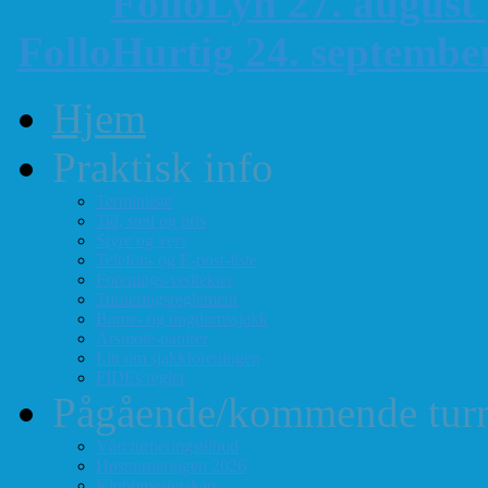
FolloLyn 27. august
FolloHurtig 24. septemb
Hjem
Praktisk info
Terminliste
Tid, sted og pris
Styre og verv
Telefon- og E-post-liste
Forenings-vedtekter
Turneringsreglement
Barne- og ungdomssjakk
Årsmøte-papirer
Litt om sjakkforeningen
FIDEs regler
Pågående/kommende turn
Vårt turneringstilbud
Høstturneringen 2026
Klubbmesterskap