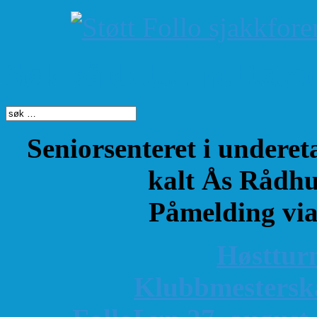
Søk på dette nettste
Seniorsenteret i underet
kalt Ås Rådhu
Påmelding vi
Høsttur
K
lubbmestersk