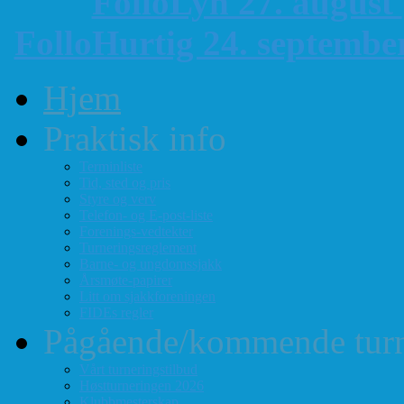
FolloLyn 27. august
FolloHurtig 24. septemb
Hjem
Praktisk info
Terminliste
Tid, sted og pris
Styre og verv
Telefon- og E-post-liste
Forenings-vedtekter
Turneringsreglement
Barne- og ungdomssjakk
Årsmøte-papirer
Litt om sjakkforeningen
FIDEs regler
Pågående/kommende turn
Vårt turneringstilbud
Høstturneringen 2026
Klubbmesterskap