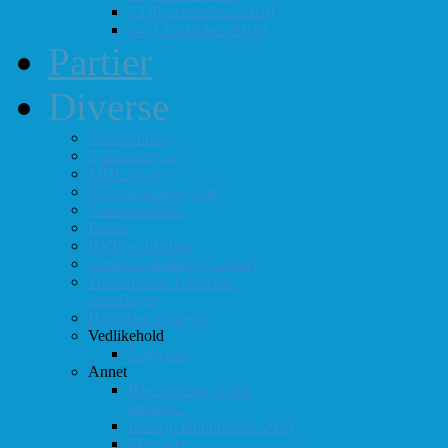
#3 (8. september 2018)
#4 (13. oktober 2018)
Partier
Diverse
Støtteordning
Sjakkrating.no
FIDE-rating
Follo-kombinasjoner
Grasrotandelen
Linker
DVD-er til utlån
Virtuell sjakklubb (lichess)
Førsteplasser i eksterne
turneringer
Hedersbevisninger
Vedlikehold
Logg inn
Annet
Ikke helt som andre
muséer...
Intervju klubbmester 2013
Skjemaer