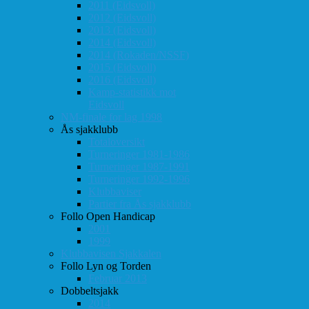
2011 (Eidsvoll)
2012 (Eidsvoll)
2013 (Eidsvoll)
2014 (Eidsvoll)
2014 (Rokaden/NSSF)
2015 (Eidsvoll)
2016 (Eidsvoll)
Kamp-statistikk mot
Eidsvoll
NM-finale for lag 1998
Ås sjakklubb
Totaloversikt
Turneringer 1981-1986
Turneringer 1987-1991
Turneringer 1992-1996
Klubbaviser
Partier fra Ås sjakklubb
Follo Open Handicap
2001
1999
Klubbavisen Sjakkalen
Follo Lyn og Torden
Februar 2013
Dobbeltsjakk
2014