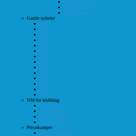
Høstturneringen
KM i hurtigsjakk
KM i lynsjakk
Gamle nyheter
2012
2013
2014
2015
2016
2017
2018
2019
2020
2021
2022
2023
2024
2025
NM for klubblag
2003 (Asker)
2008 (Oslo)
2010 (Drammen)
2025 (Drammen)
Privatkamper
1998 (Akademisk)