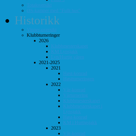
Totaloversikt
ØS-kamper med "Fullt hus"
Historikk
Vinner-oversikt
Klubbturneringer
2026
Klubbmesterskapet
KM Lynsjakk
Lyn/Hurtig våren
2021-2025
2021
Høst-konrad
Høstturneringen
2022
Vår-konrad
Vårturnering
Klubbmesterskapet
Klubbmesterskapet i
Lynsjakk
Høst-konrad
KM i Hurtigsjakk
2023
Vår-konrad