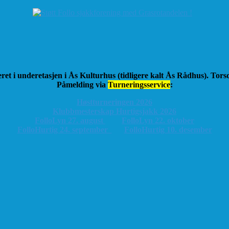
ret i underetasjen i Ås Kulturhus (tidligere kalt Ås Rådhus). Tor
Påmelding via
Turneringsservice
:
Høstturneringen 2026
K
lubbmesterskap Hurtigsjakk 2026
FolloLyn 27. august
FolloLyn 22. oktober
FolloHurtig 24. september
FolloHurtig 10. desember