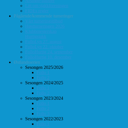
Årsmøte-papirer
Litt om sjakkforeningen
FIDEs regler
Pågående/kommende turneringer
Vårt turneringstilbud
Høstturneringen 2026
Klubbmesterskap
Hurtigsjakk
FolloLyn 27. august
FolloLyn 22. oktober
FolloHurtig 24. september
FolloHurtig 10. desember
Østlandsserien
Sesongen 2025/2026
Follo 1
Follo 2
Sesongen 2024/2025
Follo 1
Follo 2
Sesongen 2023/2024
Follo 1
Follo 2
Follo 3
Sesongen 2022/2023
Follo 1