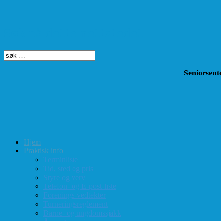
Søk på dette nettstedet
Seniorsente
Hjem
Praktisk info
Terminliste
Tid, sted og pris
Styre og verv
Telefon- og E-post-liste
Forenings-vedtekter
Turneringsreglement
Barne- og ungdomssjakk