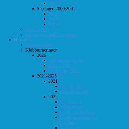
Follo 4
Sesongen 2000/2001
Follo 1
Follo 2
Follo 3
Totaloversikt
ØS-kamper med "Fullt hus"
Historikk
Vinner-oversikt
Klubbturneringer
2026
Klubbmesterskapet
KM Lynsjakk
Lyn/Hurtig våren
2021-2025
2021
Høst-konrad
Høstturneringen
2022
Vår-konrad
Vårturnering
Klubbmesterskapet
Klubbmesterskapet i
Lynsjakk
Høst-konrad