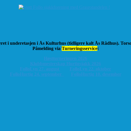
ret i underetasjen i Ås Kulturhus (tidligere kalt Ås Rådhus). Tor
Påmelding via
Turneringsservice
:
Høstturneringen 2026
K
lubbmesterskap Hurtigsjakk 2026
FolloLyn 27. august
FolloLyn 22. oktober
FolloHurtig 24. september
FolloHurtig 10. desember