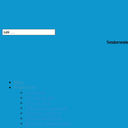
Søk på dette nettstedet
Seniorsente
Hjem
Praktisk info
Terminliste
Tid, sted og pris
Styre og verv
Telefon- og E-post-liste
Forenings-vedtekter
Turneringsreglement
Barne- og ungdomssjakk