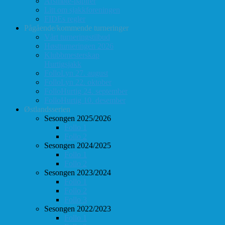
Årsmøte-papirer
Litt om sjakkforeningen
FIDEs regler
Pågående/kommende turneringer
Vårt turneringstilbud
Høstturneringen 2026
Klubbmesterskap
Hurtigsjakk
FolloLyn 27. august
FolloLyn 22. oktober
FolloHurtig 24. september
FolloHurtig 10. desember
Østlandsserien
Sesongen 2025/2026
Follo 1
Follo 2
Sesongen 2024/2025
Follo 1
Follo 2
Sesongen 2023/2024
Follo 1
Follo 2
Follo 3
Sesongen 2022/2023
Follo 1