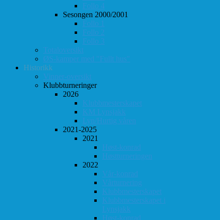
Follo 4
Sesongen 2000/2001
Follo 1
Follo 2
Follo 3
Totaloversikt
ØS-kamper med "Fullt hus"
Historikk
Vinner-oversikt
Klubbturneringer
2026
Klubbmesterskapet
KM Lynsjakk
Lyn/Hurtig våren
2021-2025
2021
Høst-konrad
Høstturneringen
2022
Vår-konrad
Vårturnering
Klubbmesterskapet
Klubbmesterskapet i
Lynsjakk
Høst-konrad