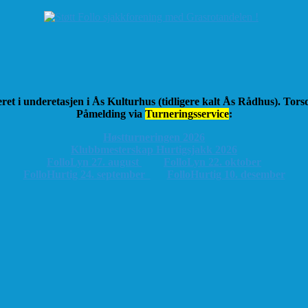
ret i underetasjen i Ås Kulturhus (tidligere kalt Ås Rådhus). Tor
Påmelding via
Turneringsservice
:
Høstturneringen 2026
K
lubbmesterskap Hurtigsjakk 2026
FolloLyn 27. august
FolloLyn 22. oktober
FolloHurtig 24. september
FolloHurtig 10. desember