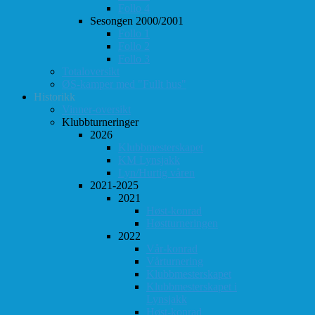
Follo 4
Sesongen 2000/2001
Follo 1
Follo 2
Follo 3
Totaloversikt
ØS-kamper med "Fullt hus"
Historikk
Vinner-oversikt
Klubbturneringer
2026
Klubbmesterskapet
KM Lynsjakk
Lyn/Hurtig våren
2021-2025
2021
Høst-konrad
Høstturneringen
2022
Vår-konrad
Vårturnering
Klubbmesterskapet
Klubbmesterskapet i
Lynsjakk
Høst-konrad