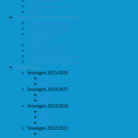
Årsmøte-papirer
Litt om sjakkforeningen
FIDEs regler
Pågående/kommende turneringer
Vårt turneringstilbud
Høstturneringen 2026
Klubbmesterskap
Hurtigsjakk
FolloLyn 27. august
FolloLyn 22. oktober
FolloHurtig 24. september
FolloHurtig 10. desember
Østlandsserien
Sesongen 2025/2026
Follo 1
Follo 2
Sesongen 2024/2025
Follo 1
Follo 2
Sesongen 2023/2024
Follo 1
Follo 2
Follo 3
Sesongen 2022/2023
Follo 1