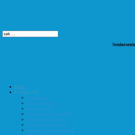
Søk på dette nettstedet
Seniorsente
Hjem
Praktisk info
Terminliste
Tid, sted og pris
Styre og verv
Telefon- og E-post-liste
Forenings-vedtekter
Turneringsreglement
Barne- og ungdomssjakk