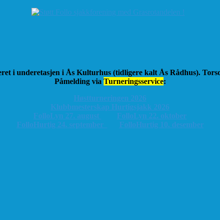
ret i underetasjen i Ås Kulturhus (tidligere kalt Ås Rådhus). Tor
Påmelding via
Turneringsservice
:
Høstturneringen 2026
K
lubbmesterskap Hurtigsjakk 2026
FolloLyn 27. august
FolloLyn 22. oktober
FolloHurtig 24. september
FolloHurtig 10. desember