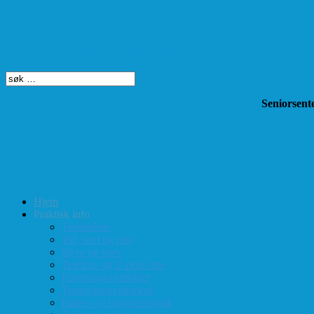
Søk på dette nettstedet
Seniorsente
Hjem
Praktisk info
Terminliste
Tid, sted og pris
Styre og verv
Telefon- og E-post-liste
Forenings-vedtekter
Turneringsreglement
Barne- og ungdomssjakk