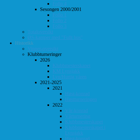
Follo 4
Sesongen 2000/2001
Follo 1
Follo 2
Follo 3
Totaloversikt
ØS-kamper med "Fullt hus"
Historikk
Vinner-oversikt
Klubbturneringer
2026
Klubbmesterskapet
KM Lynsjakk
Lyn/Hurtig våren
2021-2025
2021
Høst-konrad
Høstturneringen
2022
Vår-konrad
Vårturnering
Klubbmesterskapet
Klubbmesterskapet i
Lynsjakk
Høst-konrad