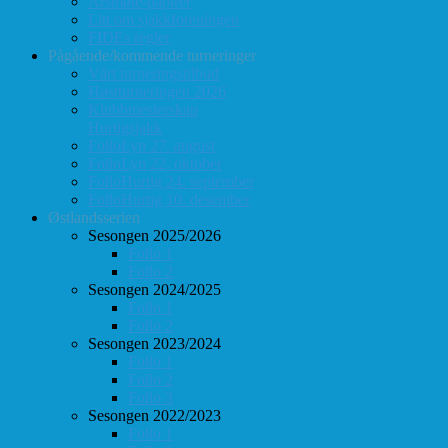
Årsmøte-papirer
Litt om sjakkforeningen
FIDEs regler
Pågående/kommende turneringer
Vårt turneringstilbud
Høstturneringen 2026
Klubbmesterskap
Hurtigsjakk
FolloLyn 27. august
FolloLyn 22. oktober
FolloHurtig 24. september
FolloHurtig 10. desember
Østlandsserien
Sesongen 2025/2026
Follo 1
Follo 2
Sesongen 2024/2025
Follo 1
Follo 2
Sesongen 2023/2024
Follo 1
Follo 2
Follo 3
Sesongen 2022/2023
Follo 1